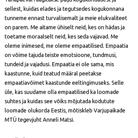
sellest, kuidas elades ja tegutsedes kogukonnana
tunneme ennast turvalisemalt ja meie elukvaliteet
on parem. Me aitame ühiselt neid, kes on hädas ja
toetame moraalselt neid, kes seda vajavad. Me
oleme inimesed, me oleme empaatilised. Empaatia
on võime tajuda teiste emotsioone, tundmusi,
tundeid ja vajadusi. Empaatia ei ole sama, mis
kaastunne, kuid teatud määral peetakse
empaatiavõimet kaastunde eeltingimuseks. Selle
üle, kas suudame olla empaatilised ka loomade
suhtes ja kuidas see võiks mõjutada kodutute
loomade olukorda Eestis, mõtiskleb Varjupaikade
MTÜ tegevjuht Anneli Matsi.