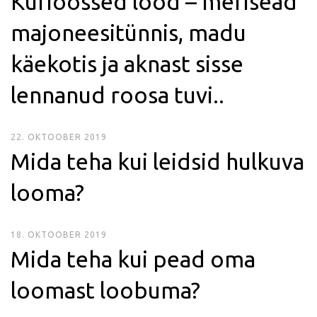
Kurioossed lood – merisead
majoneesitünnis, madu
käekotis ja aknast sisse
lennanud roosa tuvi..
22. OKTOOBER 2019
Mida teha kui leidsid hulkuva
looma?
18. OKTOOBER 2019
Mida teha kui pead oma
loomast loobuma?