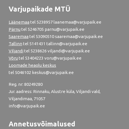
Varjupaikade MTÜ
Läänemaa
tel
5238957
laanemaa@varjupaik.ee
Pärnu
tel
5246705
parnu@varjupaik.ee
Saaremaa
tel 53090510 saaremaa@varjupaik.ee
Tallinn
tel
5141431
tallinn@varjupaik.ee
Viljandi
tel
5238626
viljandi@varjupaik.ee
Võru
tel
53404223
voru@varjupaik.ee
Loomade heaolu keskus
tel
5046102
keskus@varjupaik.ee
Reg. nr: 80249280
Jur. aadress: Rinnaku, Alustre küla, Viljandi vald,
Viljandimaa, 71057
info@varjupaik.ee
Annetusvõimalused