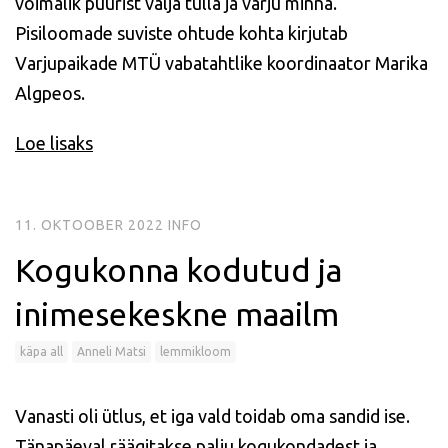
võimalik puurist välja tulla ja varju minna.
Pisiloomade suviste ohtude kohta kirjutab
Varjupaikade MTÜ vabatahtlike koordinaator Marika
Algpeos.
Loe lisaks
11. OKTOOBER 2022
INFO
Kogukonna kodutud ja
inimesekeskne maailm
käpa all
Anneli Matsi
lemmikloom
Vanasti oli ütlus, et iga vald toidab oma sandid ise.
Tänapäeval räägitakse palju kogukondadest ja