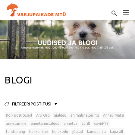
BLOGI
FILTREERI POSTITUSI
Kõik postitused
Aivi Org
ajalugu
animalsheltering
Anneli Matsi
annetamine
annetamistalgud
annetus
aprill
covid-19
fundraising
haukumine
hoiukodu
jõulud
kampaania
käpa all