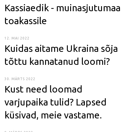
Kassiaedik - muinasjutumaa
toakassile
12. MAI 2022
Kuidas aitame Ukraina sõja
tõttu kannatanud loomi?
30. MÄRTS 2022
Kust need loomad
varjupaika tulid? Lapsed
küsivad, meie vastame.