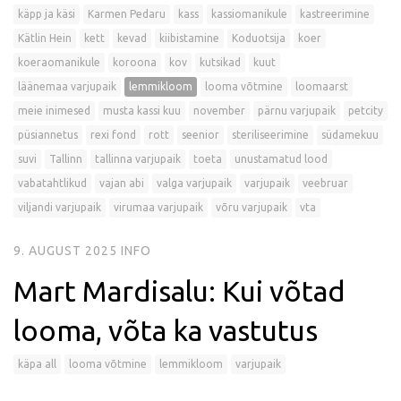
käpp ja käsi
Karmen Pedaru
kass
kassiomanikule
kastreerimine
Kätlin Hein
kett
kevad
kiibistamine
Koduotsija
koer
koeraomanikule
koroona
kov
kutsikad
kuut
läänemaa varjupaik
lemmikloom
looma võtmine
loomaarst
meie inimesed
musta kassi kuu
november
pärnu varjupaik
petcity
püsiannetus
rexi fond
rott
seenior
steriliseerimine
südamekuu
suvi
Tallinn
tallinna varjupaik
toeta
unustamatud lood
vabatahtlikud
vajan abi
valga varjupaik
varjupaik
veebruar
viljandi varjupaik
virumaa varjupaik
võru varjupaik
vta
9. AUGUST 2025
INFO
Mart Mardisalu: Kui võtad
looma, võta ka vastutus
käpa all
looma võtmine
lemmikloom
varjupaik