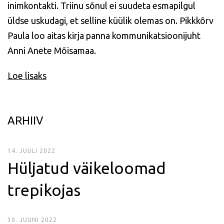
inimkontakti. Triinu sõnul ei suudeta esmapilgul
üldse uskudagi, et selline küülik olemas on. Pikkkõrv
Paula loo aitas kirja panna kommunikatsioonijuht
Anni Anete Mõisamaa.
Loe lisaks
ARHIIV
14. JUULI 2022
Hüljatud väikeloomad
trepikojas
30. JUUNI 2022