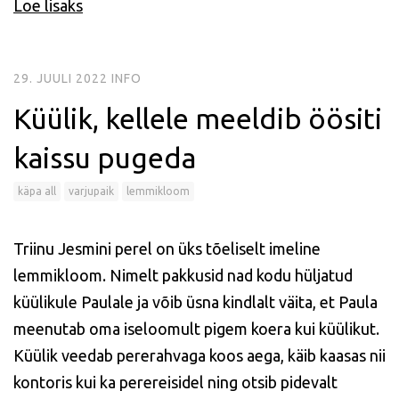
Loe lisaks
29. JUULI 2022
INFO
Küülik, kellele meeldib öösiti
kaissu pugeda
käpa all
varjupaik
lemmikloom
Triinu Jesmini perel on üks tõeliselt imeline
lemmikloom. Nimelt pakkusid nad kodu hüljatud
küülikule Paulale ja võib üsna kindlalt väita, et Paula
meenutab oma iseloomult pigem koera kui küülikut.
Küülik veedab pererahvaga koos aega, käib kaasas nii
kontoris kui ka perereisidel ning otsib pidevalt