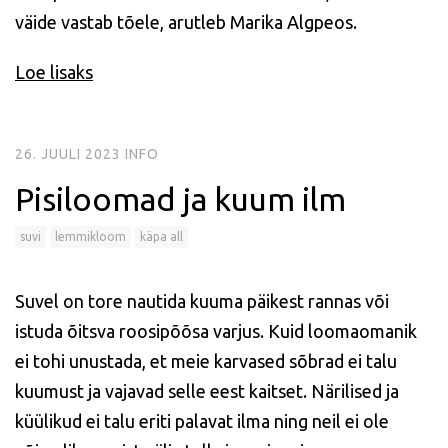
väide vastab tõele, arutleb Marika Algpeos.
Loe lisaks
26. JUULI 2023
INFO
Pisiloomad ja kuum ilm
suvi
lemmikloom
käpa all
Suvel on tore nautida kuuma päikest rannas või
istuda õitsva roosipõõsa varjus. Kuid loomaomanik
ei tohi unustada, et meie karvased sõbrad ei talu
kuumust ja vajavad selle eest kaitset. Närilised ja
küülikud ei talu eriti palavat ilma ning neil ei ole