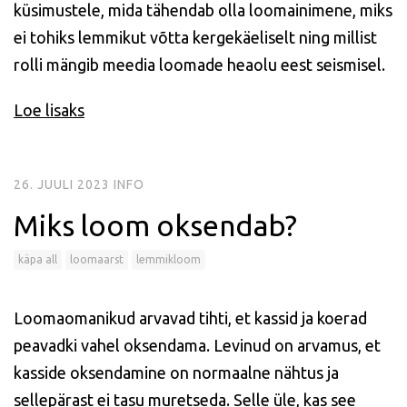
küsimustele, mida tähendab olla loomainimene, miks
ei tohiks lemmikut võtta kergekäeliselt ning millist
rolli mängib meedia loomade heaolu eest seismisel.
Loe lisaks
26. JUULI 2023
INFO
Miks loom oksendab?
käpa all
loomaarst
lemmikloom
Loomaomanikud arvavad tihti, et kassid ja koerad
peavadki vahel oksendama. Levinud on arvamus, et
kasside oksendamine on normaalne nähtus ja
sellepärast ei tasu muretseda. Selle üle, kas see