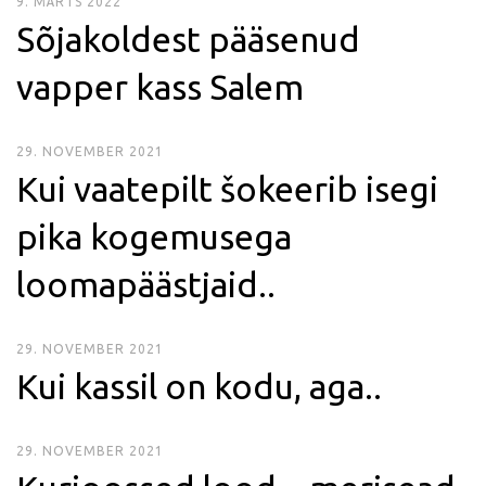
9. MÄRTS 2022
Sõjakoldest pääsenud
vapper kass Salem
29. NOVEMBER 2021
Kui vaatepilt šokeerib isegi
pika kogemusega
loomapäästjaid..
29. NOVEMBER 2021
Kui kassil on kodu, aga..
29. NOVEMBER 2021