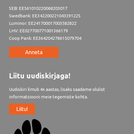
SEB: EE561010220068203017
Swedbank: EE342200221043391225
Luminor: EE241700017003582822
LHV: EE027700771001366179
Coop Pank: EE364204278615079704
Anneta
Liitu uudiskirjaga!
Uudiskiri ilmub 4x aastas, lisaks saadame olulist
informatsiooni meie tegemiste kohta.
Liitu!