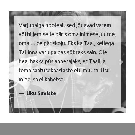
Varjupaiga hoolealused jõuavad varem
või hiljem selle päris oma inimese juurde,
oma uude päriskoju. Eks ka Taal, kellega
Tallinna varjupaigas sõbraks sain. Ole
hea, hakka püsiannetajaks, et Taali ja
Previous
Next
tema saatusekaaslaste elu muuta. Usu
mind, sa ei kahetse!
Uku Suviste