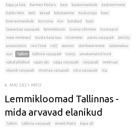
käpp ja käsi
Karmen Pedaru
kass
kassiomanikule
kastreerimine
Kätlin Hein
kett
kevad
kiibistamine
Koduotsija
koer
koeraomanikule
koroona
kov
kutsikad
kuut
läänemaa varjupaik
lemmikloom
looma võtmine
loomaarst
meie inimesed
musta kassi kuu
november
pärnu varjupaik
petcity
püsiannetus
rexi fond
rott
seenior
steriliseerimine
südamekuu
suvi
Tallinn
tallinna varjupaik
toeta
unustamatud lood
vabatahtlikud
vajan abi
valga varjupaik
varjupaik
veebruar
viljandi varjupaik
virumaa varjupaik
võru varjupaik
vta
6. MAI 2021
INFO
Lemmikloomad Tallinnas -
mida arvavad elanikud
Tallinn
tallinna varjupaik
Anneli Matsi
käpa all