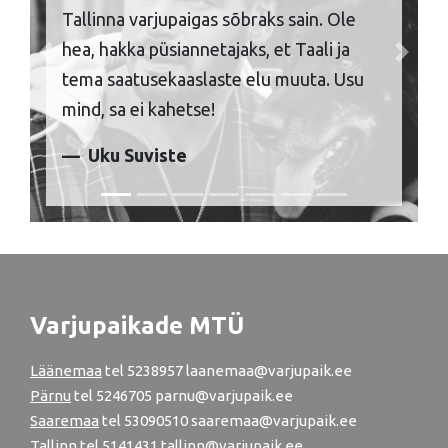
Tallinna varjupaigas sõbraks sain. Ole
hea, hakka püsiannetajaks, et Taali ja
Previous
Next
tema saatusekaaslaste elu muuta. Usu
mind, sa ei kahetse!
Uku Suviste
Varjupaikade MTÜ
Läänemaa
tel
5238957
laanemaa@varjupaik.ee
Pärnu
tel
5246705
parnu@varjupaik.ee
Saaremaa
tel 53090510 saaremaa@varjupaik.ee
Tallinn
tel
5141431
tallinn@varjupaik.ee