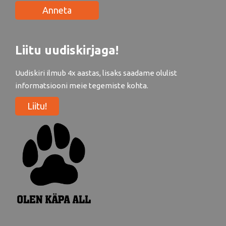
Anneta
Liitu uudiskirjaga!
Uudiskiri ilmub 4x aastas, lisaks saadame olulist
informatsiooni meie tegemiste kohta.
Liitu!