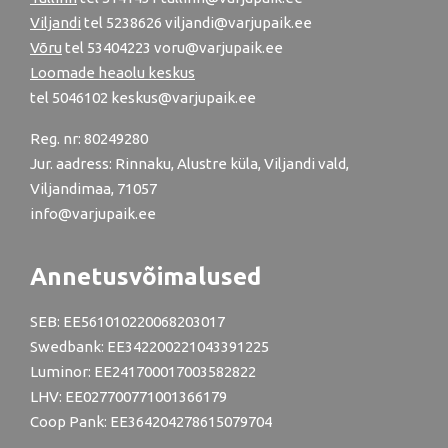
Viljandi
tel
5238626
viljandi@varjupaik.ee
Võru
tel
53404223
voru@varjupaik.ee
Loomade heaolu keskus
tel
5046102
keskus@varjupaik.ee
Reg. nr: 80249280
Jur. aadress: Rinnaku, Alustre küla, Viljandi vald,
Viljandimaa, 71057
info@varjupaik.ee
Annetusvõimalused
SEB: EE561010220068203017
Swedbank: EE342200221043391225
Luminor: EE241700017003582822
LHV: EE027700771001366179
Coop Pank: EE364204278615079704