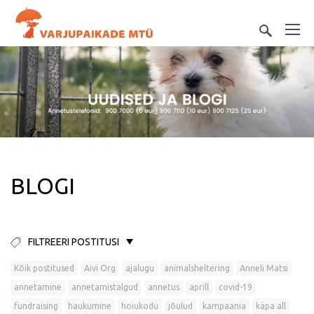
BLOGI
FILTREERI POSTITUSI
Kõik postitused
Aivi Org
ajalugu
animalsheltering
Anneli Matsi
annetamine
annetamistalgud
annetus
aprill
covid-19
fundraising
haukumine
hoiukodu
jõulud
kampaania
käpa all