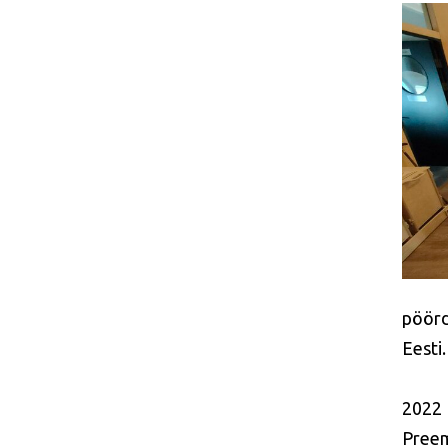
pöörd
Eesti
2022
Preem