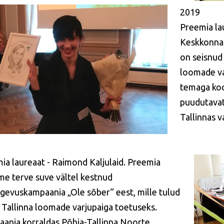
2019
Preemia la
Keskkonna-
on seisnud 
loomade va
temaga koo
puudutavat
Tallinnas v
ia laureaat - Raimond Kaljulaid. Preemia
me terve suve vältel kestnud
gevuskampaania „Ole sõber“ eest, mille tulud
d Tallinna loomade varjupaiga toetuseks.
ania korraldas Põhja-Tallinna Noorte