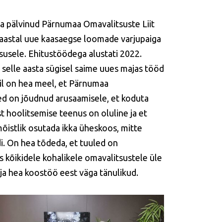
 pälvinud Pärnumaa Omavalitsuste Liit
 aastal uue kaasaegse loomade varjupaiga
susele.
Ehitustöödega alustati 2022.
a selle aasta sügisel saime uues majas tööd
l on hea meel, et Pärnumaa
d on jõudnud arusaamisele, et koduta
 hoolitsemise teenus on oluline ja et
õistlik osutada ikka üheskoos, mitte
di. On hea tõdeda, et tuuled on
s kõikidele kohalikele omavalitsustele üle
ja hea koostöö eest väga tänulikud.