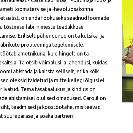
ia laureaat - Carol Laurimaa,
Põllumajandus- ja
ameti loomatervise ja -heaoluosakonna
tsialist,
on enda fookuseks seadnud loomade
u tõstmise läbi inimeste teadlikkuse
tamise. Eriliselt pühendunud on ta kutsika- ja
vabrikute probleemiga tegelemisele.
 töötab ametnikuna, kuid hingelt on ta
kaitsja. Ta otsib võimalusi ja lahendusi, kuidas
oomi abistada ja kaitsta selliselt, et ka kõik
ed oleksid täidetud ja mitte kellegi õigusi ei
 riivatud. Tema tasakaalukus ja kindlus on
de abistamisel olulised omadused. Carolil on
 siht, teadmised ja koostöötahe, mis teevad
t suurepärase ja söaka partneri.