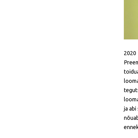
2020
Preem
toidu
loomak
tegut
looma
ja ab
nõuab
ennek