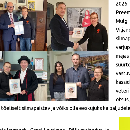
2025
Preemi
Mulgi 
Viljan
silmap
varju
majas 
suurte
vastuv
kassi
veter
otsus 
 tõeliselt silmapaistev ja võiks olla eeskujuks ka paljudel