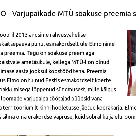
O - Varjupaikade MTÜ söakuse preemia si
toobril 2013 andsime rahvusvahelise
kaitsepäeva puhul esmakordselt üle Elmo nime
a preemia. Tegu on söakuse preemiaga
paistvale ametiisikule, kellega MTÜ-l on olnud
iimase aasta jooksul koostööd teha. Preemia
us Elmo on tulnud Eestis esmakordselt koerte
pakkumisega lõppenud
sündmusest
, mille käigus
 loomade varjupaiga töötajad püüdsid vana
a territooriumilt kinni hooletusse jäetud koerakarja. Elmo
is silma oma erakordse vapruse, kuid sõbraliku ja elurõõm