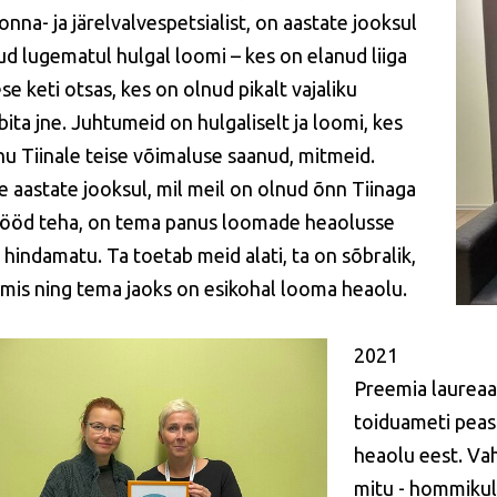
onna- ja järelvalvespetsialist, on aastate jooksul
ud lugematul hulgal loomi – kes on elanud liiga
se keti otsas, kes on olnud pikalt vajaliku
bita jne. Juhtumeid on hulgaliselt ja loomi, kes
nu Tiinale teise võimaluse saanud, mitmeid.
 aastate jooksul, mil meil on olnud õnn Tiinaga
ööd teha, on tema panus loomade heaolusse
 hindamatu. Ta toetab meid alati, ta on sõbralik,
lmis ning tema jaoks on esikohal looma heaolu.
2021
Preemia laureaat
toiduameti peasp
heaolu eest.
Vah
mitu - hommikul 