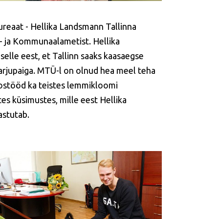
ureaat - Hellika Landsmann Tallinna
 ja Kommunaalametist. Hellika
selle eest, et Tallinn saaks kaasaegse
rjupaiga. MTÜ-l on olnud hea meel teha
stööd ka teistes lemmikloomi
es küsimustes, mille eest Hellika
astutab.