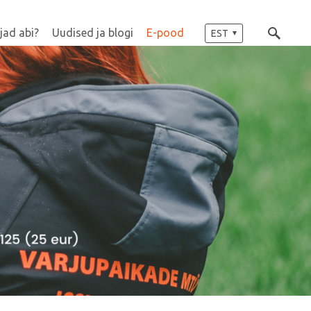
jad abi?
Uudised ja blogi
E-pood
EST