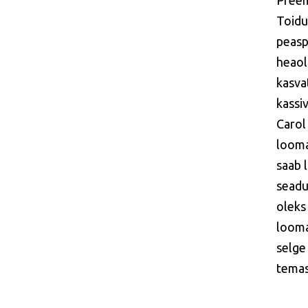
Preem
Toidu
peaspe
heaol
kasva
kassi
Carol
looma
saab l
seadus
oleks
looma
selge
temas