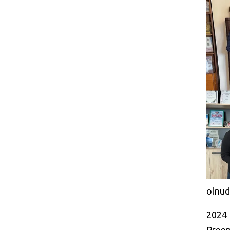
olnud
2024