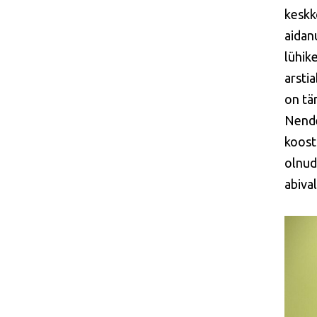
keskk
aidan
lühike
arstia
on tä
Nende
koost
olnud
abiva