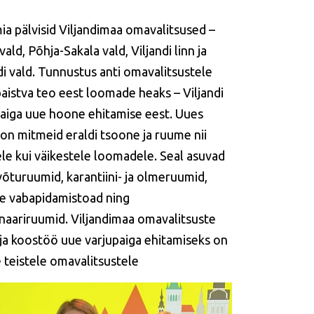
a pälvisid Viljandimaa omavalitsused –
vald, Põhja-Sakala vald, Viljandi linn ja
di vald. Tunnustus anti omavalitsustele
aistva teo eest loomade heaks – Viljandi
paiga uue hoone ehitamise eest. Uues
on mitmeid eraldi tsoone ja ruume nii
le kui väikestele loomadele. Seal asuvad
õturuumid, karantiini- ja olmeruumid,
de vabapidamistoad ning
inaariruumid.
Viljandimaa omavalitsuste
ja koostöö uue varjupaiga ehitamiseks on
e teistele omavalitsustele