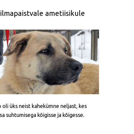
lmapaistvale ametiisikule
 oli üks neist kahekümne neljast, kes
sa suhtumisega kõigisse ja kõigesse.