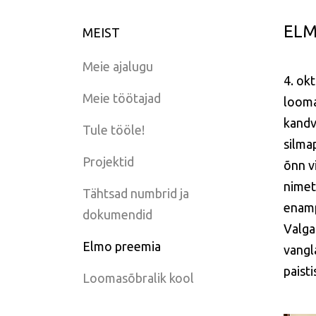
ELM
MEIST
Meie ajalugu
4. ok
Meie töötajad
looma
kandv
Tule tööle!
silma
Projektid
õnn v
nimet
Tähtsad numbrid ja
enam
dokumendid
Valga
Elmo preemia
vangl
paist
Loomasõbralik kool