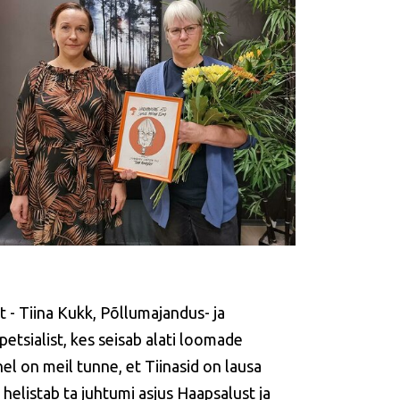
 - Tiina Kukk, Põllumajandus- ja
etsialist, kes seisab alati loomade
el on meil tunne, et Tiinasid on lausa
helistab ta juhtumi asjus Haapsalust ja