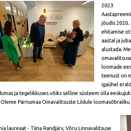
2023
Aastapreemia
jõudis 2020.
ehitamise ot
aastal ja jub
alustada.
Mei
omavalitsuse
loomade eest
teenust on m
igaühel eral
umas ja tegelikkuses võiks selline süsteem olla eeskujuk
. Oleme Pärnumaa Omavalitsuste Liidule loomasõbraliku 
ia laureaat - Tiina Randjärv, Võru Linnavalitsuse