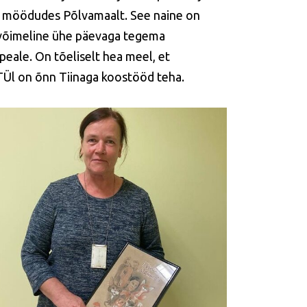
i möödudes Põlvamaalt. See naine on
võimeline ühe päevaga tegema
 peale. On tõeliselt hea meel, et
Ül on õnn Tiinaga koostööd teha.