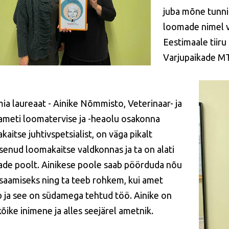
juba mõne tunn
loomade nimel 
Eestimaale tiiru
Varjupaikade MT
ia laureaat - Ainike Nõmmisto, Veterinaar- ja
ameti loomatervise ja -heaolu osakonna
aitse juhtivspetsialist, on väga pikalt
senud loomakaitse valdkonnas ja ta on alati
de poolt. Ainikese poole saab pöörduda nõu
i saamiseks ning ta teeb rohkem, kui amet
 ja see on südamega tehtud töö. Ainike on
õike inimene ja alles seejärel ametnik.