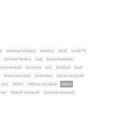
e
annetamistalgud
annetus
aprill
covid-19
Karmen Pedaru
kass
kassiomanikule
raomanikule
koroona
kov
kutsikad
kuut
musta kassi kuu
november
pärnu varjupaik
suvi
Tallinn
tallinna varjupaik
toeta
ruar
viljandi varjupaik
virumaa varjupaik