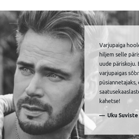
Varjupaiga hool
hiljem selle pär
uude päriskoju. 
varjupaigas sõbr
püsiannetajaks, 
saatusekaaslaste
kahetse!
Uku Suviste