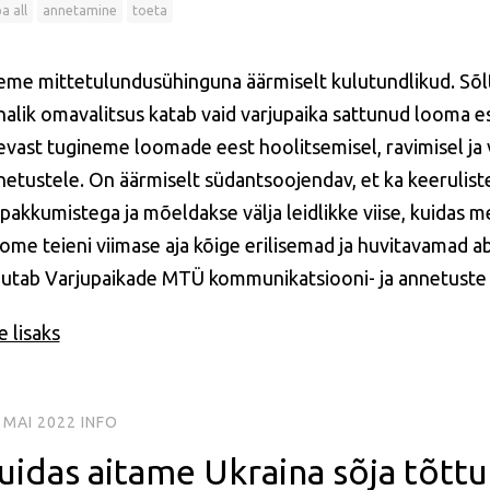
a all
annetamine
toeta
eme mittetulundusühinguna äärmiselt kulutundlikud. Sõl
halik omavalitsus katab vaid varjupaika sattunud looma e
evast tugineme loomade eest hoolitsemisel, ravimisel ja
netustele. On äärmiselt südantsoojendav, et ka keerulis
ipakkumistega ja mõeldakse välja leidlikke viise, kuidas 
ome teieni viimase aja kõige erilisemad ja huvitavamad ab
rjutab Varjupaikade MTÜ kommunikatsiooni- ja annetuste
 lisaks
 MAI 2022
INFO
uidas aitame Ukraina sõja tõtt