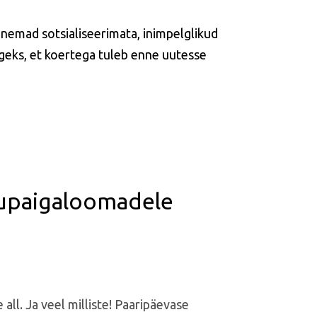
 nemad sotsialiseerimata, inimpelglikud
lgeks, et koertega tuleb enne uutesse
jupaigaloomadele
ll. Ja veel milliste! Paaripäevase