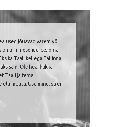
ealused jõuavad varem või
is oma inimese juurde, oma
Eks ka Taal, kellega Tallinna
aks sain. Ole hea, hakka
et Taali ja tema
Next
 elu muuta. Usu mind, sa ei