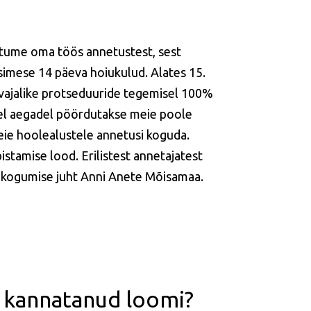
tume oma töös annetustest, sest
simese 14 päeva hoiukulud. Alates 15.
 vajalike protseduuride tegemisel 100%
tel aegadel pöördutakse meie poole
meie hoolealustele annetusi koguda.
istamise lood. Erilistest annetajatest
 kogumise juht Anni Anete Mõisamaa.
u kannatanud loomi?