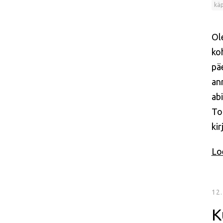
käp
Ol
ko
pä
an
ab
To
ki
Loe
12.
K