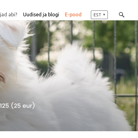
jad abi?
Uudised ja blogi
E-pood
EST