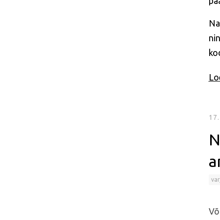
pä
Na
ni
ko
Loe
17
N
a
var
Võ