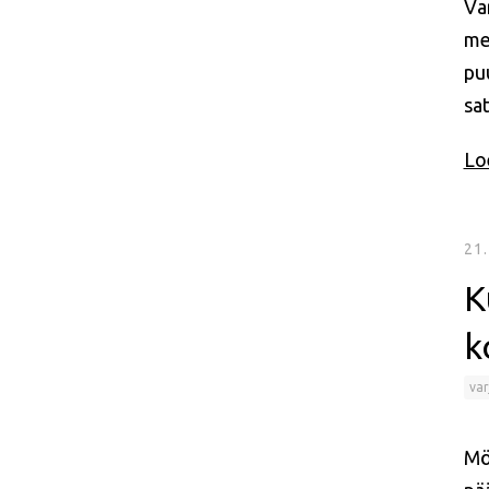
Var
me
pu
sa
Loe
21
K
k
var
Mö