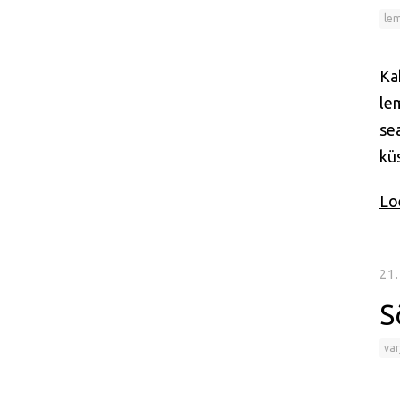
le
Ka
le
se
küs
Loe
21
S
var