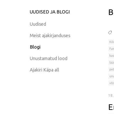
B
UUDISED JA BLOGI
Uudised
Meist ajakirjanduses
Kõi
Blogi
fun
kas
Unustamatud lood
lää
Ajakiri Käpa all
pet
un
võr
18
E