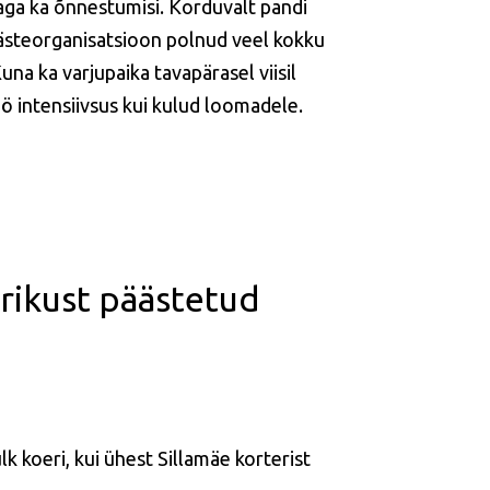
 aga ka õnnestumisi. Korduvalt pandi
ästeorganisatsioon polnud veel kokku
na ka varjupaika tavapärasel viisil
ö intensiivsus kui kulud loomadele.
brikust päästetud
 koeri, kui ühest Sillamäe korterist