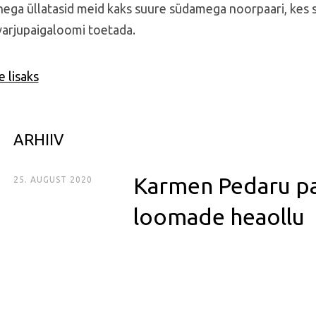
hega üllatasid meid kaks suure südamega noorpaari, kes 
 varjupaigaloomi toetada.
 lisaks
ARHIIV
Karmen Pedaru p
25. AUGUST 2020
loomade heaollu