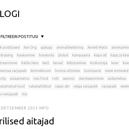
LOGI
FILTREERI POSTITUSI
k postitused
Aivi Org
ajalugu
animalsheltering
Anneli Matsi
annetamin
draising
haukumine
hoiukodu
jõulud
kampaania
käpa all
käpp ja käsi
treerimine
Kätlin Hein
kett
kevad
kiibistamine
Koduotsija
koer
koe
nemaa varjupaik
lemmikloom
looma võtmine
loomaarst
meie inimesed
city
püsiannetus
rexi fond
rott
seenior
steriliseerimine
südamekuu
ustamatud lood
vabatahtlikud
vajan abi
valga varjupaik
varjupaik
veeb
u varjupaik
vta
. DETSEMBER 2023
INFO
rilised aitajad