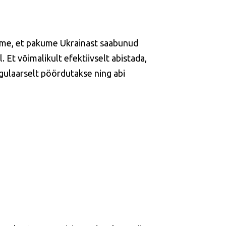
sime, et pakume Ukrainast saabunud
Et võimalikult efektiivselt abistada,
gulaarselt pöördutakse ning abi