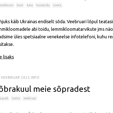
mmikloom
koer
kass
hoiukodu
toeta
hjuks käib Ukrainas endiselt sõda. Veebruari lõpul teata
mmikloomadele abi toidu, lemmikloomatarvikute jms näol. 
adsime üles spetsiaalne venekeelse infotelefoni, kuhu re
itakse.
 lisaks
. VEEBRUAR 2022
INFO
õbrakuul meie sõpradest
jupaik
toeta
veebruar