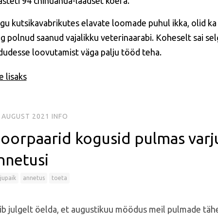
ästeti 94 chihuahua-laadset koera.
gu kutsikavabrikutes elavate loomade puhul ikka, olid ka
ng polnud saanud vajalikku veterinaarabi. Koheselt sai se
dudesse loovutamist väga palju tööd teha.
 lisaks
. AUGUST 2021
INFO
oorpaarid kogusid pulmas var
nnetusi
jupaik
annetus
toeta
ib julgelt öelda, et augustikuu möödus meil pulmade tähe a