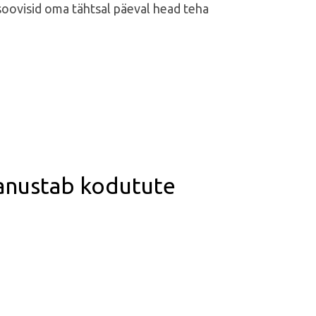
soovisid oma tähtsal päeval head teha
anustab kodutute