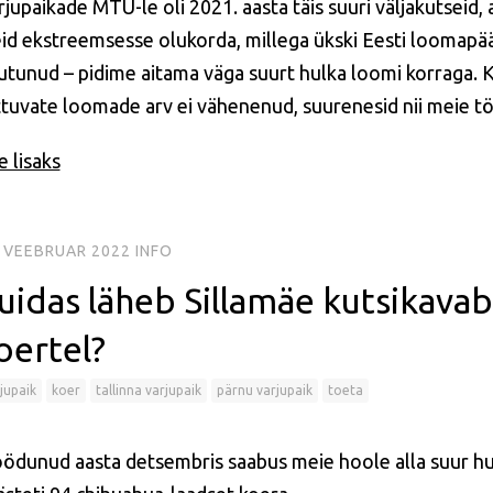
jupaikade MTÜ-le oli 2021. aasta täis suuri väljakutseid,
id ekstreemsesse olukorda, millega ükski Eesti loomapä
utunud – pidime aitama väga suurt hulka loomi korraga. Ku
ttuvate loomade arv ei vähenenud, suurenesid nii meie tö
 lisaks
. VEEBRUAR 2022
INFO
uidas läheb Sillamäe kutsikava
oertel?
jupaik
koer
tallinna varjupaik
pärnu varjupaik
toeta
ödunud aasta detsembris saabus meie hoole alla suur hulk