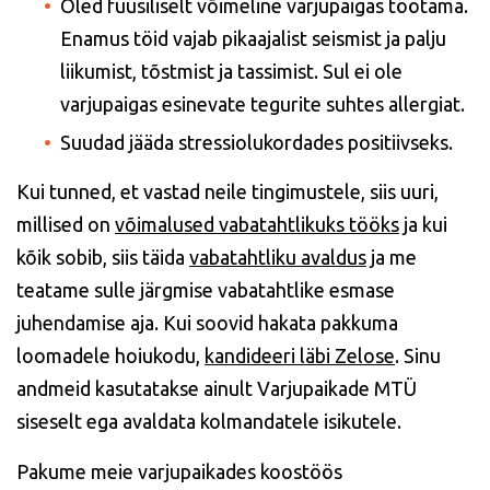
Oled füüsiliselt võimeline varjupaigas töötama.
Enamus töid vajab pikaajalist seismist ja palju
liikumist, tõstmist ja tassimist. Sul ei ole
varjupaigas esinevate tegurite suhtes allergiat.
Suudad jääda stressiolukordades positiivseks.
Kui tunned, et vastad neile tingimustele, siis uuri,
millised on
võimalused vabatahtlikuks tööks
ja kui
kõik sobib, siis täida
vabatahtliku avaldus
ja me
teatame sulle järgmise vabatahtlike esmase
juhendamise aja. Kui soovid hakata pakkuma
loomadele hoiukodu,
kandideeri läbi Zelose
. Sinu
andmeid kasutatakse ainult Varjupaikade MTÜ
siseselt ega avaldata kolmandatele isikutele.
Pakume meie varjupaikades koostöös