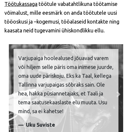
Töötukassaga
töötule vabatahtlikuna töötamise
võimalust, mille eesmärk on anda töötutele uusi
tööoskusi ja –kogemusi, tööalaseid kontakte ning
kaasata neid tugevamini ühiskondlikku ellu.
Varjupaiga hoolealused jõuavad varem
või hiljem selle päris oma inimese juurde,
oma uude päriskoju. Eks ka Taal, kellega
Tallinna varjupaigas sõbraks sain. Ole
hea, hakka püsiannetajaks, et Taali ja
Previous
Next
tema saatusekaaslaste elu muuta. Usu
mind, sa ei kahetse!
Uku Suviste