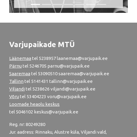
Varjupaikade MTÜ
Läänemaa
tel
5238957
laanemaa@varjupaik.ee
Pärnu
tel
5246705
parnu@varjupaik.ee
Saaremaa
tel 53090510 saaremaa@varjupaik.ee
Tallinn
tel
5141431
tallinn@varjupaik.ee
Viljandi
tel
5238626
viljandi@varjupaik.ee
Võru
tel
53404223
voru@varjupaik.ee
Loomade heaolu keskus
tel
5046102
keskus@varjupaik.ee
Reg. nr: 80249280
Jur. aadress: Rinnaku, Alustre küla, Viljandi vald,