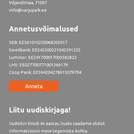
Viljandimaa, 71057
info@varjupaik.ee
Annetusvõimalused
SEB: EE561010220068203017
Swedbank: EE342200221043391225
Luminor: EE241700017003582822
LHV: EE027700771001366179
Coop Pank: EE364204278615079704
Anneta
Liitu uudiskirjaga!
Uudiskiri ilmub 4x aastas, lisaks saadame olulist
informatsiooni meie tegemiste kohta.