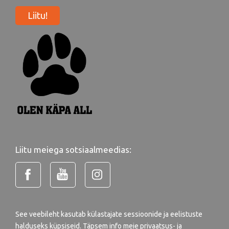
Liitu!
Liitu meiega sotsiaalmeedias:
See veebileht kasutab külastajate sessioonide ja eelistuste
halduseks küpsiseid. Täpsem info meie
privaatsus- ja