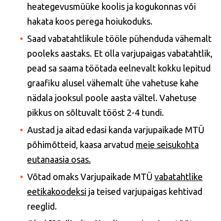
heategevusmüüke koolis ja kogukonnas või
hakata koos perega hoiukoduks.
Saad vabatahtlikule tööle pühenduda vähemalt
pooleks aastaks. Et olla varjupaigas vabatahtlik,
pead sa saama töötada eelnevalt kokku lepitud
graafiku alusel vähemalt ühe vahetuse kahe
nädala jooksul poole aasta vältel. Vahetuse
pikkus on sõltuvalt tööst 2-4 tundi.
Austad ja aitad edasi kanda varjupaikade MTÜ
põhimõtteid, kaasa arvatud
meie seisukohta
eutanaasia osas.
Võtad omaks Varjupaikade MTÜ
vabatahtlike
eetikakoodeksi
ja teised varjupaigas kehtivad
reeglid.