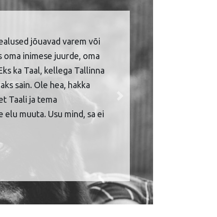
ealused jõuavad varem või
is oma inimese juurde, oma
Eks ka Taal, kellega Tallinna
aks sain. Ole hea, hakka
et Taali ja tema
Next
 elu muuta. Usu mind, sa ei