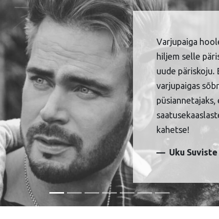
Varjupaiga hool
hiljem selle pär
uude päriskoju. 
varjupaigas sõbr
püsiannetajaks, 
saatusekaaslaste
kahetse!
Uku Suviste