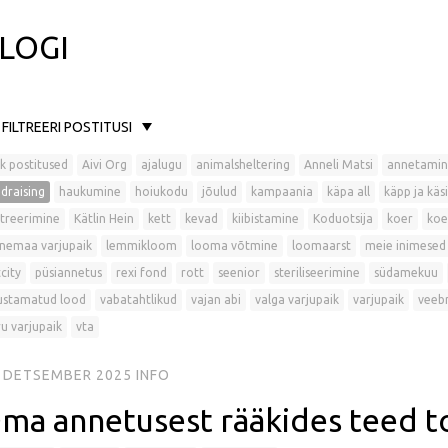
LOGI
FILTREERI POSTITUSI
k postitused
Aivi Org
ajalugu
animalsheltering
Anneli Matsi
annetamin
draising
haukumine
hoiukodu
jõulud
kampaania
käpa all
käpp ja käsi
treerimine
Kätlin Hein
kett
kevad
kiibistamine
Koduotsija
koer
koe
nemaa varjupaik
lemmikloom
looma võtmine
loomaarst
meie inimesed
city
püsiannetus
rexi fond
rott
seenior
steriliseerimine
südamekuu
ustamatud lood
vabatahtlikud
vajan abi
valga varjupaik
varjupaik
veeb
u varjupaik
vta
. DETSEMBER 2025
INFO
ma annetusest rääkides teed t