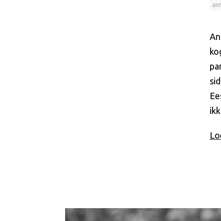
an
An
ko
pa
si
Ee
ikk
Loe