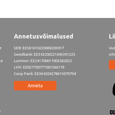
Annetusvõimalused
Li
e
SEB: EE561010220068203017
Uud
Swedbank: EE342200221043391225
inf
ee
Luminor: EE241700017003582822
LHV: EE027700771001366179
Coop Pank: EE364204278615079704
Anneta
,