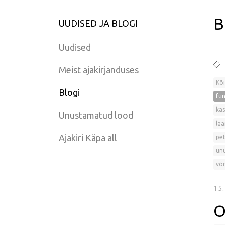
B
UUDISED JA BLOGI
Uudised
Meist ajakirjanduses
Kõi
Blogi
fun
kas
Unustamatud lood
lää
Ajakiri Käpa all
pet
un
võr
15
O