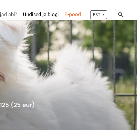
jad abi?
Uudised ja blogi
E-pood
EST