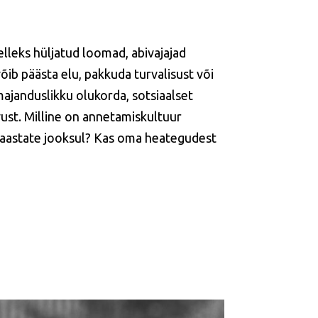
lleks hüljatud loomad, abivajajad
ib päästa elu, pakkuda turvalisust või
ajanduslikku olukorda, sotsiaalset
vust. Milline on annetamiskultuur
e aastate jooksul? Kas oma heategudest