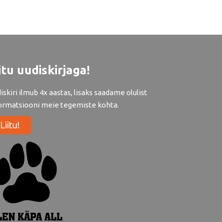
itu uudiskirjaga!
iskiri ilmub 4x aastas, lisaks saadame olulist
ormatsiooni meie tegemiste kohta.
Liitu!