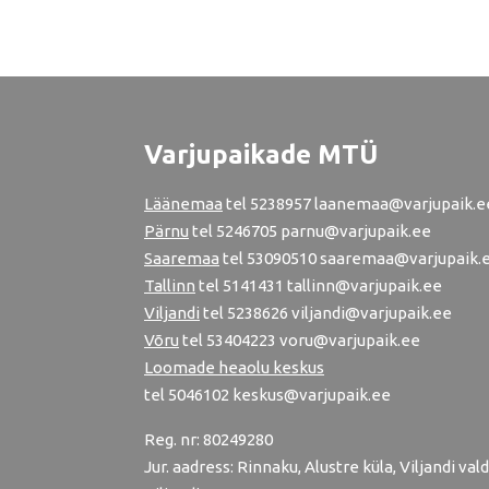
Varjupaikade MTÜ
Läänemaa
tel
5238957
laanemaa@varjupaik.e
Pärnu
tel
5246705
parnu@varjupaik.ee
Saaremaa
tel 53090510 saaremaa@varjupaik.
Tallinn
tel
5141431
tallinn@varjupaik.ee
Viljandi
tel
5238626
viljandi@varjupaik.ee
Võru
tel
53404223
voru@varjupaik.ee
Loomade heaolu keskus
tel
5046102
keskus@varjupaik.ee
Reg. nr: 80249280
Jur. aadress: Rinnaku, Alustre küla, Viljandi vald