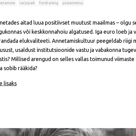
netamine
varjupaik
fundraising
püsiannetus
netades aitad luua positiivset muutust maailmas – olgu se
gukonnas või keskkonnahoiu algatused. Iga euro loeb ja võ
randada elukvaliteeti. Annetamiskultuur peegeldab riigi m
dusust, usaldust institutsioonide vastu ja vabakonna tuge
stis? Millised arengud on selles vallas toimunud viimast
a sobib rääkida?
 lisaks