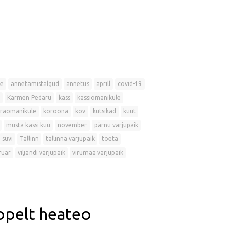
e
annetamistalgud
annetus
aprill
covid-19
Karmen Pedaru
kass
kassiomanikule
raomanikule
koroona
kov
kutsikad
kuut
musta kassi kuu
november
pärnu varjupaik
suvi
Tallinn
tallinna varjupaik
toeta
ruar
viljandi varjupaik
virumaa varjupaik
opelt heateo