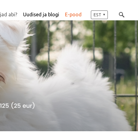
jad abi?
Uudised ja blogi
E-pood
EST