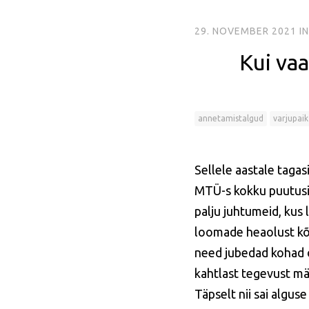
29. NOVEMBER 2021
I
Kui va
annetamistalgud
varjupaik
Sellele aastale taga
MTÜ-s kokku puutusim
palju juhtumeid, kus
loomade heaolust kõr
need jubedad kohad 
kahtlast tegevust mä
Täpselt nii sai algus