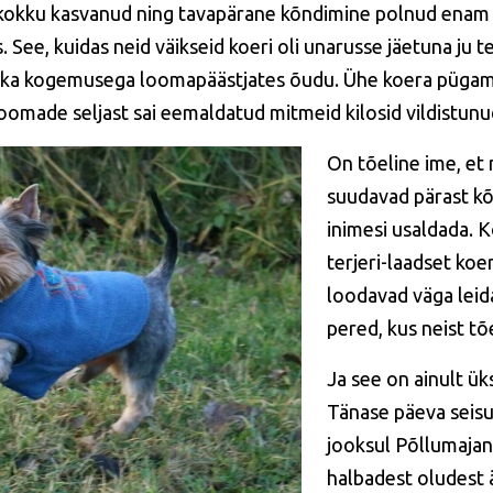
 kokku kasvanud ning tavapärane kõndimine polnud enam v
. See, kuidas neid väikseid koeri oli unarusse jäetuna ju t
 pika kogemusega loomapäästjates õudu. Ühe koera pügam
 loomade seljast sai eemaldatud mitmeid kilosid vildistunu
On tõeline ime, et 
suudavad pärast kõi
inimesi usaldada. K
terjeri-laadset koe
loodavad väga leid
pered, kus neist t
Ja see on ainult ük
Tänase päeva seis
jooksul Põllumaja
halbadest oludest 