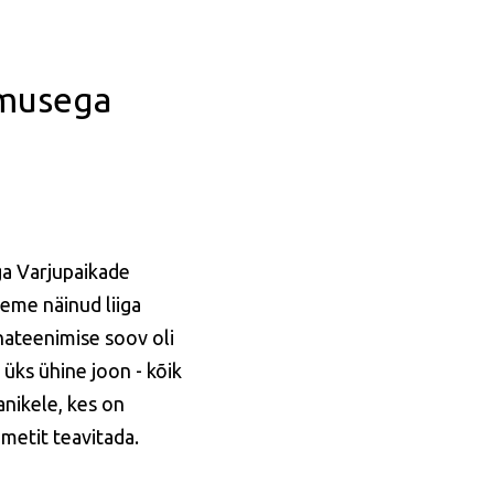
emusega
ga Varjupaikade
eme näinud liiga
hateenimise soov oli
ks ühine joon - kõik
nikele, kes on
metit teavitada.