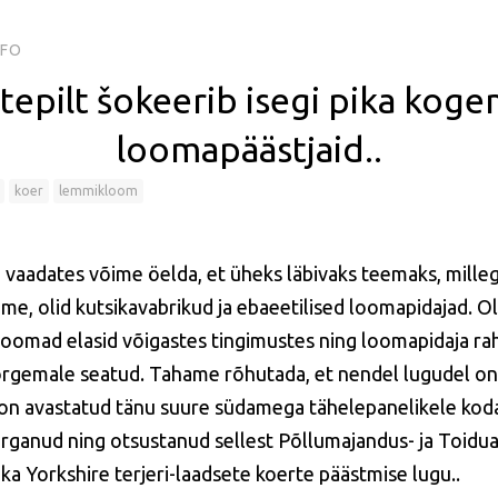
NFO
atepilt šokeerib isegi pika kog
loomapäästjaid..
koer
lemmikloom
si vaadates võime öelda, et üheks läbivaks teemaks, mille
e, olid kutsikavabrikud ja ebaeetilised loomapidajad. Ol
 loomad elasid võigastes tingimustes ning loomapidaja ra
gemale seatud. Tahame rõhutada, et nendel lugudel on ü
on avastatud tänu suure südamega tähelepanelikele koda
rganud ning otsustanud sellest Põllumajandus- ja Toidua
e ka Yorkshire terjeri-laadsete koerte päästmise lugu..