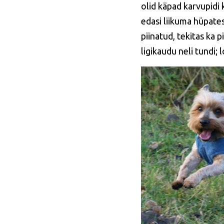
olid käpad karvupidi
edasi liikuma hüpates
piinatud, tekitas ka
ligikaudu neli tundi;