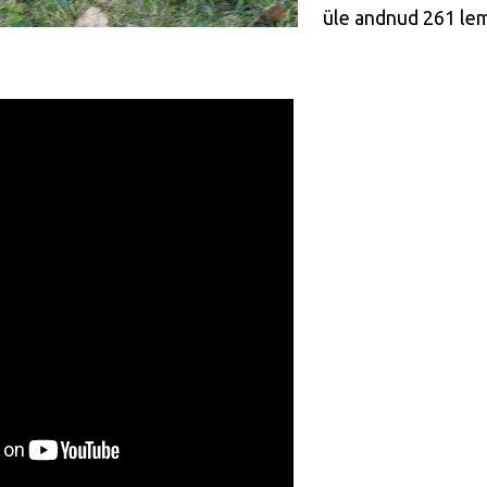
üle andnud 261 le