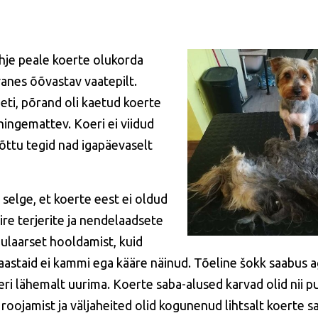
hje peale koerte olukorda
vanes õõvastav vaatepilt.
eti, põrand oli kaetud koerte
 hingemattev. Koeri ei viidud
õttu tegid nad igapäevaselt
 selge, et koerte eest ei oldud
ire terjerite ja nendelaadsete
gulaarset hooldamist, kuid
astaid ei kammi ega kääre näinud. Tõeline šokk saabus aga
ri lähemalt uurima. Koerte saba-alused karvad olid nii p
roojamist ja väljaheited olid kogunenud lihtsalt koerte s