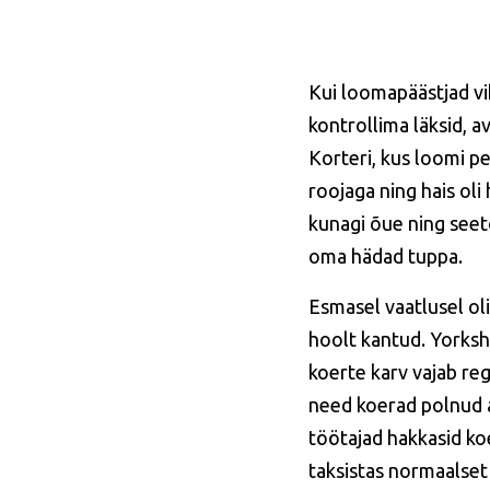
Kui loomapäästjad vi
kontrollima läksid, a
Korteri, kus loomi pe
roojaga ning hais oli
kunagi õue ning seet
oma hädad tuppa.
Esmasel vaatlusel oli
hoolt kantud. Yorksh
koerte karv vajab re
need koerad polnud a
töötajad hakkasid koe
taksistas normaalset 