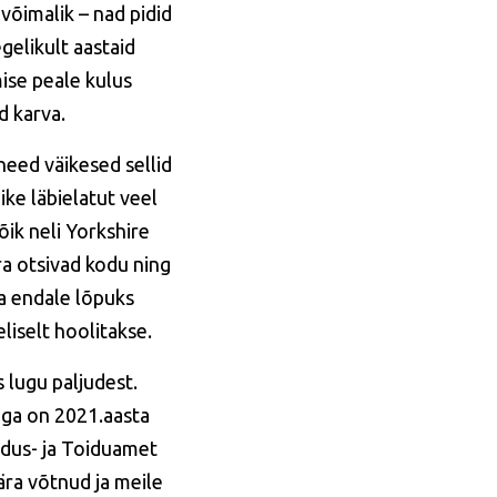
õimalik – nad pidid
egelikult aastaid
ise peale kulus
d karva.
need väikesed sellid
ke läbielatut veel
õik neli Yorkshire
ra otsivad kodu ning
a endale lõpuks
õeliselt hoolitakse.
s lugu paljudest.
uga on 2021.aasta
ndus- ja Toiduamet
ära võtnud ja meile