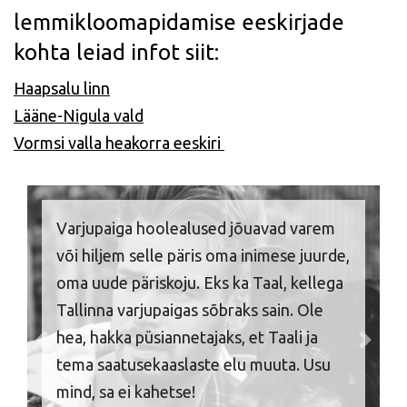
lemmikloomapidamise eeskirjade
kohta leiad infot siit:
Haapsalu linn
Lääne-Nigula
vald
Vormsi valla heakorra eeskiri
Varjupaiga hoolealused jõuavad varem
või hiljem selle päris oma inimese juurde,
oma uude päriskoju. Eks ka Taal, kellega
Tallinna varjupaigas sõbraks sain. Ole
hea, hakka püsiannetajaks, et Taali ja
Previous
Next
tema saatusekaaslaste elu muuta. Usu
mind, sa ei kahetse!