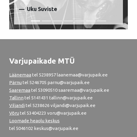
Uku Suviste
Varjupaikade MTÜ
Läänemaa
tel
5238957
laanemaa@varjupaik.ee
Pärnu
tel
5246705
parnu@varjupaik.ee
Saaremaa
tel 53090510 saaremaa@varjupaik.ee
Tallinn
tel
5141431
tallinn@varjupaik.ee
Viljandi
tel
5238626
viljandi@varjupaik.ee
Võru
tel
53404223
voru@varjupaik.ee
Loomade heaolu keskus
tel
5046102
keskus@varjupaik.ee