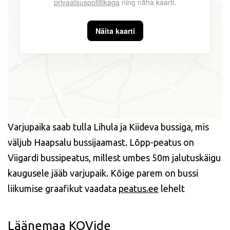
privaatsuspoliitikaga
ning näha kaarti.
Näita kaarti
Varjupaika saab tulla Lihula ja Kiideva bussiga, mis
väljub Haapsalu bussijaamast. Lõpp-peatus on
Viigardi bussipeatus, millest umbes 50m jalutuskäigu
kaugusele jääb varjupaik. Kõige parem on bussi
liikumise graafikut vaadata
peatus.ee
lehelt
Läänemaa KOVide