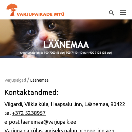
/
Varjupaigad
Läänemaa
Kontaktandmed:
Viigardi, Vilkla küla, Haapsalu linn, Läänemaa, 90422
tel
+372 5238957
e-post
laanemaa@varjupaik.ee
Varjupaiga külastamiseks palun broneerige aeg