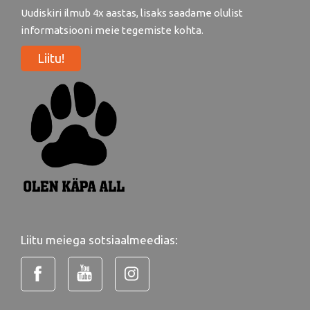
Uudiskiri ilmub 4x aastas, lisaks saadame olulist
informatsiooni meie tegemiste kohta.
Liitu!
Liitu meiega sotsiaalmeedias: