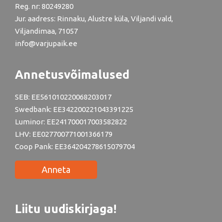
Reg. nr: 80249280
Jur. aadress: Rinnaku, Alustre küla, Viljandi vald,
Viljandimaa, 71057
info@varjupaik.ee
Annetusvõimalused
SEB: EE561010220068203017
Swedbank: EE342200221043391225
Luminor: EE241700017003582822
LHV: EE027700771001366179
Coop Pank: EE364204278615079704
Anneta
Liitu uudiskirjaga!