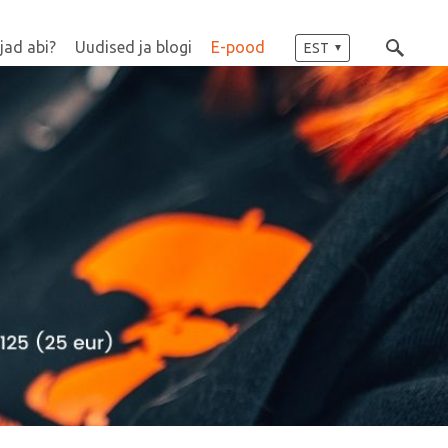
jad abi?
Uudised ja blogi
E-pood
EST