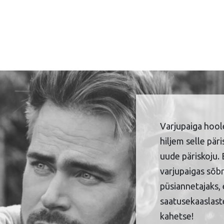
Varjupaiga hool
hiljem selle pär
uude päriskoju. 
varjupaigas sõbr
püsiannetajaks, 
saatusekaaslaste
kahetse!