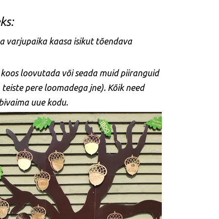
ks:
 varjupaika kaasa isikut tõendava
 koos loovutada või seada muid piiranguid
 teiste pere loomadega jne). Kõik need
sobivaima uue kodu.