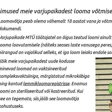
imused meie varjupaikadest looma võtmise
Loomavõtja peab olema vähemalt 18 aastat vana ja võtma
dokumendi.
Varjupaikade MTÜ töötajatel on õigus teatud loomi ainult
looma loovutamisele (näiteks seoses laste vanusega peres,
piirangud on vajalikud selleks, et iga loom leiaks endale 
Kõik meie varjupaikadest uude kodusse
minevad loomad on vaktsineeritud
kompleksvaktsiiniga, märgistatud mikrokiibiga
ning kantud
lemmikloomaregistrisse
. Enamus
loomi on steriliseeritud või kastreeritud. Kui
see on tegemata, siis jääb see loomavõtja
kohustuseks.