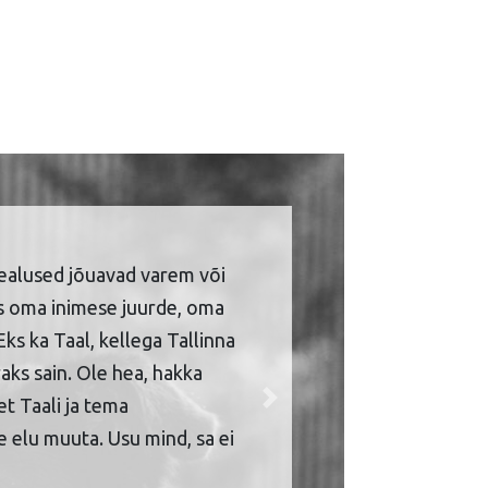
ealused jõuavad varem või
is oma inimese juurde, oma
Eks ka Taal, kellega Tallinna
aks sain. Ole hea, hakka
et Taali ja tema
Next
 elu muuta. Usu mind, sa ei