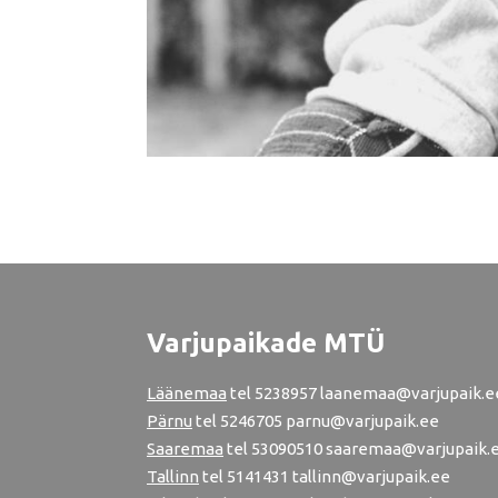
Varjupaikade MTÜ
Läänemaa
tel
5238957
laanemaa@varjupaik.e
Pärnu
tel
5246705
parnu@varjupaik.ee
Saaremaa
tel 53090510 saaremaa@varjupaik.
Tallinn
tel
5141431
tallinn@varjupaik.ee