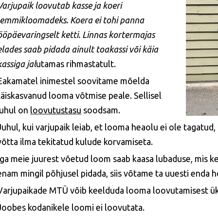
Varjupaik loovutab kasse ja koeri
lemmikloomadeks. Koera ei tohi panna
ööpäevaringselt ketti. Linnas kortermajas
elades saab pidada ainult toakassi või käia
kassiga jal
utamas rihmastatult.
Eakamatel inimestel soovitame mõelda
täiskasvanud looma võtmise peale. Sellisel
juhul on
loovutustasu
soodsam.
Juhul, kui varjupaik leiab, et looma heaolu ei ole tagatud
võtta ilma tekitatud kulude korvamiseta.
Iga meie juurest võetud loom saab kaasa lubaduse, mis keh
enam mingil põhjusel pidada, siis võtame ta uuesti enda ho
Varjupaikade MTÜ võib keelduda looma loovutamisest üksk
Joobes kodanikele loomi ei loovutata.