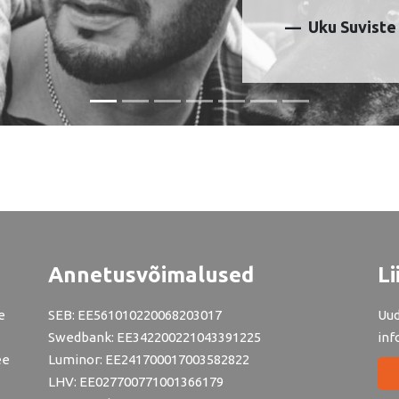
Uku Suviste
Annetusvõimalused
Li
e
SEB: EE561010220068203017
Uud
Swedbank: EE342200221043391225
inf
ee
Luminor: EE241700017003582822
LHV: EE027700771001366179