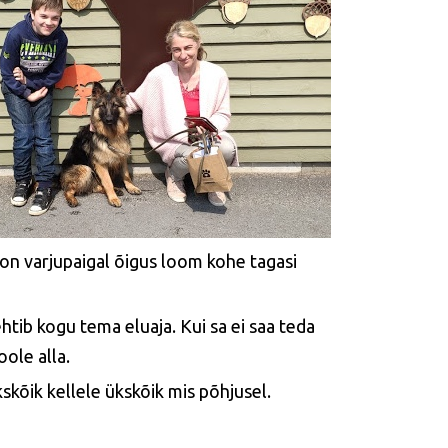
, on varjupaigal õigus loom kohe tagasi
tib kogu tema eluaja. Kui sa ei saa teda
ole alla.
õik kellele ükskõik mis põhjusel.