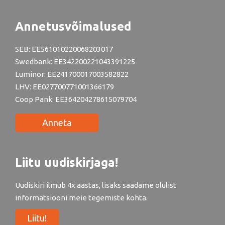
Annetusvõimalused
SEB: EE561010220068203017
Swedbank: EE342200221043391225
Luminor: EE241700017003582822
LHV: EE027700771001366179
Coop Pank: EE364204278615079704
Anneta
Liitu uudiskirjaga!
Uudiskiri ilmub 4x aastas, lisaks saadame olulist
informatsiooni meie tegemiste kohta.
Liitu!