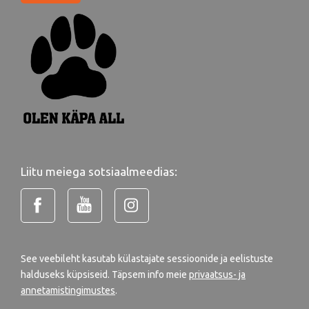
Liitu meiega sotsiaalmeedias:
See veebileht kasutab külastajate sessioonide ja eelistuste
halduseks küpsiseid. Täpsem info meie
privaatsus- ja
annetamistingimustes
.