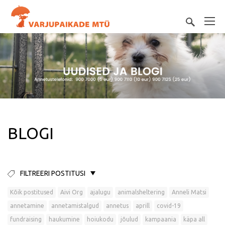
BLOGI
FILTREERI POSTITUSI
Kõik postitused
Aivi Org
ajalugu
animalsheltering
Anneli Matsi
annetamine
annetamistalgud
annetus
aprill
covid-19
fundraising
haukumine
hoiukodu
jõulud
kampaania
käpa all