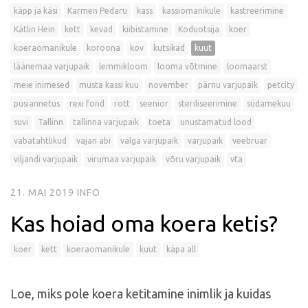
käpp ja käsi
Karmen Pedaru
kass
kassiomanikule
kastreerimine
Kätlin Hein
kett
kevad
kiibistamine
Koduotsija
koer
koeraomanikule
koroona
kov
kutsikad
kuut
läänemaa varjupaik
lemmikloom
looma võtmine
loomaarst
meie inimesed
musta kassi kuu
november
pärnu varjupaik
petcity
püsiannetus
rexi fond
rott
seenior
steriliseerimine
südamekuu
suvi
Tallinn
tallinna varjupaik
toeta
unustamatud lood
vabatahtlikud
vajan abi
valga varjupaik
varjupaik
veebruar
viljandi varjupaik
virumaa varjupaik
võru varjupaik
vta
21. MAI 2019
INFO
Kas hoiad oma koera ketis?
koer
kett
koeraomanikule
kuut
käpa all
Loe, miks pole koera ketitamine inimlik ja kuidas