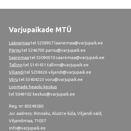
Varjupaikade MTÜ
Läänemaa
tel
5238957
laanemaa@varjupaik.ee
Pärnu
tel
5246705
parnu@varjupaik.ee
Saaremaa
tel 53090510 saaremaa@varjupaik.ee
Tallinn
tel
5141431
tallinn@varjupaik.ee
Viljandi
tel
5238626
viljandi@varjupaik.ee
Võru
tel
53404223
voru@varjupaik.ee
Loomade heaolu keskus
tel
5046102
keskus@varjupaik.ee
Reg. nr: 80249280
Jur. aadress: Rinnaku, Alustre küla, Viljandi vald,
Viljandimaa, 71057
info@varjupaik.ee