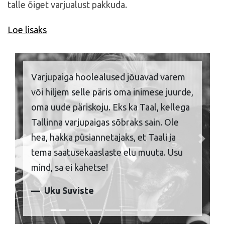
talle õiget varjualust pakkuda.
Loe lisaks
Varjupaiga hoolealused jõuavad varem
või hiljem selle päris oma inimese juurde,
oma uude päriskoju. Eks ka Taal, kellega
Tallinna varjupaigas sõbraks sain. Ole
hea, hakka püsiannetajaks, et Taali ja
Previous
Next
tema saatusekaaslaste elu muuta. Usu
mind, sa ei kahetse!
Uku Suviste