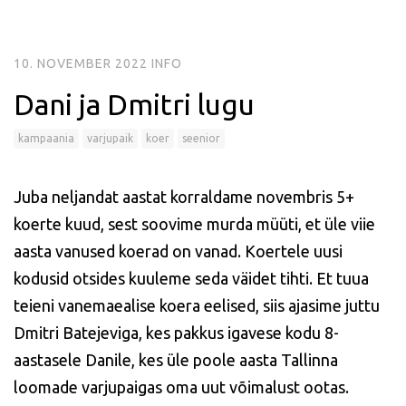
10. NOVEMBER 2022
INFO
Dani ja Dmitri lugu
kampaania
varjupaik
koer
seenior
Juba neljandat aastat korraldame novembris 5+
koerte kuud, sest soovime murda müüti, et üle viie
aasta vanused koerad on vanad. Koertele uusi
kodusid otsides kuuleme seda väidet tihti. Et tuua
teieni vanemaealise koera eelised, siis ajasime juttu
Dmitri Batejeviga, kes pakkus igavese kodu 8-
aastasele Danile, kes üle poole aasta Tallinna
loomade varjupaigas oma uut võimalust ootas.