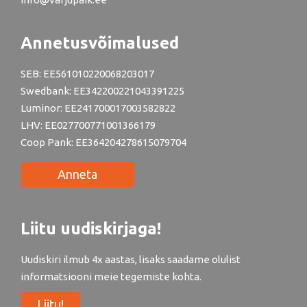
Annetusvõimalused
SEB: EE561010220068203017
Swedbank: EE342200221043391225
Luminor: EE241700017003582822
LHV: EE027700771001366179
Coop Pank: EE364204278615079704
Anneta
Liitu uudiskirjaga!
Uudiskiri ilmub 4x aastas, lisaks saadame olulist
informatsiooni meie tegemiste kohta.
Liitu!