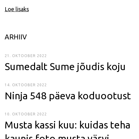
Loe lisaks
ARHIIV
21. OKTOOBER 2022
Sumedalt Sume jõudis koju
14. OKTOOBER 2022
Ninja 548 päeva koduootust
10. OKTOOBER 2022
Musta kassi kuu: kuidas teha
kaunis foto musta värvi