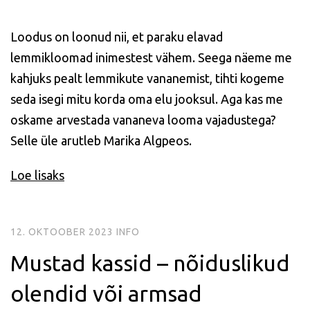
Loodus on loonud nii, et paraku elavad
lemmikloomad inimestest vähem. Seega näeme me
kahjuks pealt lemmikute vananemist, tihti kogeme
seda isegi mitu korda oma elu jooksul. Aga kas me
oskame arvestada vananeva looma vajadustega?
Selle üle arutleb Marika Algpeos.
Loe lisaks
12. OKTOOBER 2023
INFO
Mustad kassid – nõiduslikud
olendid või armsad