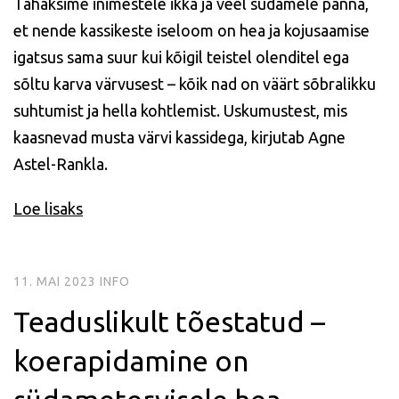
Tahaksime inimestele ikka ja veel südamele panna,
et nende kassikeste iseloom on hea ja kojusaamise
igatsus sama suur kui kõigil teistel olenditel ega
sõltu karva värvusest – kõik nad on väärt sõbralikku
suhtumist ja hella kohtlemist. Uskumustest, mis
kaasnevad musta värvi kassidega, kirjutab Agne
Astel-Rankla.
Loe lisaks
11. MAI 2023
INFO
Teaduslikult tõestatud –
koerapidamine on