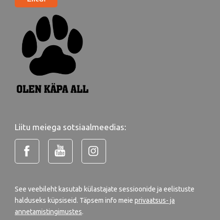
Liitu meiega sotsiaalmeedias:
See veebileht kasutab külastajate sessioonide ja eelistuste
halduseks küpsiseid. Täpsem info meie
privaatsus- ja
annetamistingimustes
.