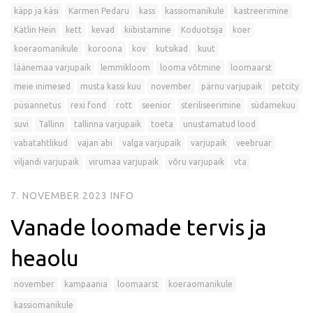
käpp ja käsi
Karmen Pedaru
kass
kassiomanikule
kastreerimine
Kätlin Hein
kett
kevad
kiibistamine
Koduotsija
koer
koeraomanikule
koroona
kov
kutsikad
kuut
läänemaa varjupaik
lemmikloom
looma võtmine
loomaarst
meie inimesed
musta kassi kuu
november
pärnu varjupaik
petcity
püsiannetus
rexi fond
rott
seenior
steriliseerimine
südamekuu
suvi
Tallinn
tallinna varjupaik
toeta
unustamatud lood
vabatahtlikud
vajan abi
valga varjupaik
varjupaik
veebruar
viljandi varjupaik
virumaa varjupaik
võru varjupaik
vta
7. NOVEMBER 2023
INFO
Vanade loomade tervis ja
heaolu
november
kampaania
loomaarst
koeraomanikule
kassiomanikule