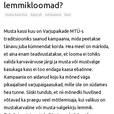
lemmikloomad?
musta kassi kuu
käpa all
kampaania
kass
Musta kassi kuu on Varjupaikade MTÜ-s
traditsiooniks saanud kampaania, mida peetakse
tänavu juba kümnendat korda. Hea meel on märkida,
et aina enam teadvustatakse, et looma ei tohiks
valida karvavärvuse järgi ja musta või mustvalge
kasukaga kass ei too endaga kaasa ebaõnne.
Kampaania on aidanud koju ka mõned väga
pikaajalised varjupaigaasukad, mille üle on südames
hea tunne. Siiski tundub, et nii mõnedki huvilised
võtavad ka praegu veel mõtlemisaja, kui valikus on
mustakarvaline või musta-valgekirju lemmik.