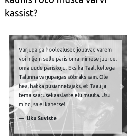
kassist?
Varjupaiga hoolealused jõuavad varem
või hiljem selle päris oma inimese juurde,
oma uude päriskoju. Eks ka Taal, kellega
Tallinna varjupaigas sõbraks sain. Ole
hea, hakka püsiannetajaks, et Taali ja
Previous
Next
tema saatusekaaslaste elu muuta. Usu
mind, sa ei kahetse!
Uku Suviste