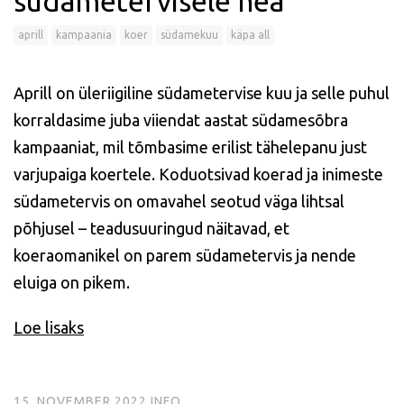
südametervisele hea
aprill
kampaania
koer
südamekuu
käpa all
Aprill on üleriigiline südametervise kuu ja selle puhul
korraldasime juba viiendat aastat südamesõbra
kampaaniat, mil tõmbasime erilist tähelepanu just
varjupaiga koertele. Koduotsivad koerad ja inimeste
südametervis on omavahel seotud väga lihtsal
põhjusel – teadusuuringud näitavad, et
koeraomanikel on parem südametervis ja nende
eluiga on pikem.
Loe lisaks
15. NOVEMBER 2022
INFO