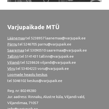
Varjupaikade MTÜ
Läänemaa
tel
5238957
laanemaa@varjupaik.ee
Pärnu
tel
5246705
parnu@varjupaik.ee
Saaremaa
tel 53090510 saaremaa@varjupaik.ee
Tallinn
tel
5141431
tallinn@varjupaik.ee
Viljandi
tel
5238626
viljandi@varjupaik.ee
Võru
tel
53404223
voru@varjupaik.ee
Loomade heaolu keskus
tel
5046102
keskus@varjupaik.ee
Reg. nr: 80249280
Jur. aadress: Rinnaku, Alustre küla, Viljandi vald,
Viljandimaa, 71057
info@varjupaik.ee