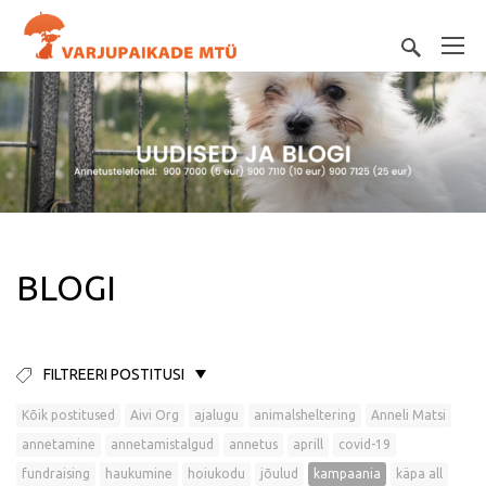
BLOGI
FILTREERI POSTITUSI
Kõik postitused
Aivi Org
ajalugu
animalsheltering
Anneli Matsi
annetamine
annetamistalgud
annetus
aprill
covid-19
fundraising
haukumine
hoiukodu
jõulud
kampaania
käpa all