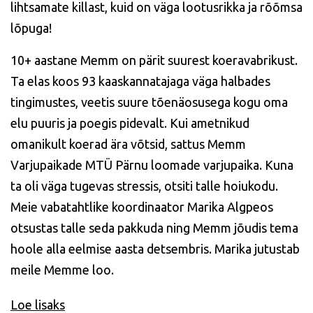
lihtsamate killast, kuid on väga lootusrikka ja rõõmsa
lõpuga!
10+ aastane Memm on pärit suurest koeravabrikust.
Ta elas koos 93 kaaskannatajaga väga halbades
tingimustes, veetis suure tõenäosusega kogu oma
elu puuris ja poegis pidevalt. Kui ametnikud
omanikult koerad ära võtsid, sattus Memm
Varjupaikade MTÜ Pärnu loomade varjupaika. Kuna
ta oli väga tugevas stressis, otsiti talle hoiukodu.
Meie vabatahtlike koordinaator Marika Algpeos
otsustas talle seda pakkuda ning Memm jõudis tema
hoole alla eelmise aasta detsembris. Marika jutustab
meile Memme loo.
Loe lisaks