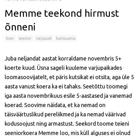
Memme teekond hirmust
õnneni
koer
seenior
varjupaik
kampaania
Juba neljandat aastat korraldame novembris 5+
koerte kuud. Üsna sageli kuuleme varjupaikades
loomasoovijatelt, et päris kutsikat ei otsita, aga üle 5
aasta vanust koera ka ei tahaks. Seetõttu toomegi
iga aasta novembrikuus esile 5-aastased ja vanemad
koerad. Soovime näidata, et ka nemad on
täisväärtuslikud pereliikmed ja ka nemad väärivad
kodusoojust ning armastust. Seekord toome teieni
seeniorkoera Memme loo, mis küll alguses ei olnud