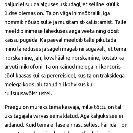
paljud ei suuda alguses uskudagi, et selline küülik
üldse olemas on. Ta on väga inimsõbralik, iga
hommik nõuab sülle ja musitamist-kallistamist. Talle
meeldib inimese läheduses aega veeta ning öösiti
kaissu pugeda. Ka päeval meeldib talle pikutada
minu läheduses ja sageli magab nii sügavalt, et tema
norskamine, jah, kõvahäälne norskamine, kostab ka
arvuti mikrofoni. Ta on käinud meiega nii kontoris
tööl kaasas kui ka perereisidel, kus ta on traksidega
meiega koos jalutanud nii kohvikus kui
rullsuusavõistlustel.
Praegu on mureks tema kasvaja, mille tõttu on tal
üks tagajala varvas eemaldatud. Aga kahjuks see ei
aidanud. Kuid tema ei lase ennast sellest häirida – on