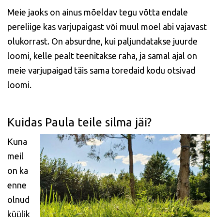
Meie jaoks on ainus mõeldav tegu võtta endale
pereliige kas varjupaigast või muul moel abi vajavast
olukorrast. On absurdne, kui paljundatakse juurde
loomi, kelle pealt teenitakse raha, ja samal ajal on
meie varjupaigad täis sama toredaid kodu otsivad
loomi.
Kuidas Paula teile silma jäi?
Kuna
meil
on ka
enne
olnud
küülik