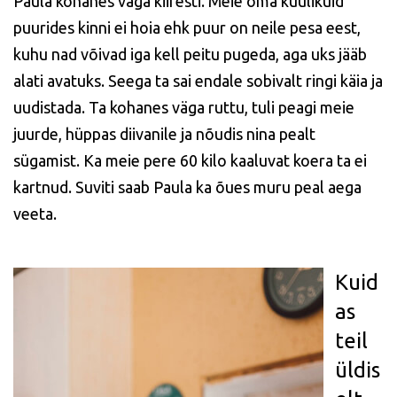
Paula kohanes väga kiiresti. Meie oma küülikuid
puurides kinni ei hoia ehk puur on neile pesa eest,
kuhu nad võivad iga kell peitu pugeda, aga uks jääb
alati avatuks. Seega ta sai endale sobivalt ringi käia ja
uudistada. Ta kohanes väga ruttu, tuli peagi meie
juurde, hüppas diivanile ja nõudis nina pealt
sügamist. Ka meie pere 60 kilo kaaluvat koera ta ei
kartnud. Suviti saab Paula ka õues muru peal aega
veeta.
Kuid
as
teil
üldis