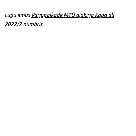
Lugu ilmus
Varjupaikade MTÜ ajakirja Käpa all
2022/2 numbris.