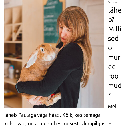
elt
lähe
b?
Milli
sed
on
mur
ed-
rõõ
mud
?
Meil
läheb Paulaga väga hästi. Kõik, kes temaga
kohtuvad, on armunud esimesest silmapilgust –