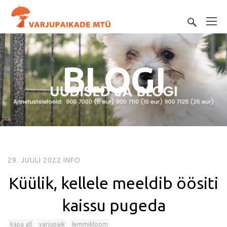
BLOGI
29. JUULI 2022
INFO
Küülik, kellele meeldib öösiti
kaissu pugeda
käpa all
varjupaik
lemmikloom