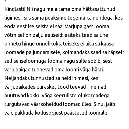
Kindlasti! Nii nagu me aitame oma hättasattunud
ligimesi, siis sama peaksime tegema ka nendega, kes
enda eest ise seista ei saa. Varjupaigast looma
võtmisel on palju eeliseid: esiteks teed sa ühe
õnnetu hinge õnnelikuks, teiseks ei aita sa kaasa
loomade paljundamisele, kolmandaks saad sa täpselt
sellise iseloomuga looma nagu sulle sobib, sest
varjupaigad tunnevad oma loomi väga hästi.
Neljandaks tunnustad sa neid inimesi, kes
varjupaikades ülirasket tööd teevad – nemad
puutuvad kokku väga keeruliste olukordadega,
turgutavad väärkoheldud loomad üles. Sinul jääb
vaid pakkuda kodusoojust päästetud loomale.