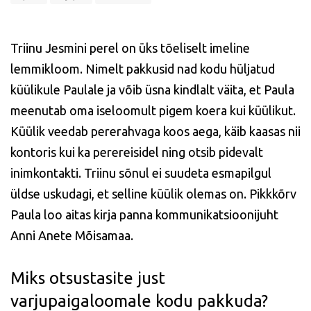
Triinu Jesmini perel on üks tõeliselt imeline
lemmikloom. Nimelt pakkusid nad kodu hüljatud
küülikule Paulale ja võib üsna kindlalt väita, et Paula
meenutab oma iseloomult pigem koera kui küülikut.
Küülik veedab pererahvaga koos aega, käib kaasas nii
kontoris kui ka perereisidel ning otsib pidevalt
inimkontakti. Triinu sõnul ei suudeta esmapilgul
üldse uskudagi, et selline küülik olemas on. Pikkkõrv
Paula loo aitas kirja panna kommunikatsioonijuht
Anni Anete Mõisamaa.
Miks otsustasite just
varjupaigaloomale kodu pakkuda?