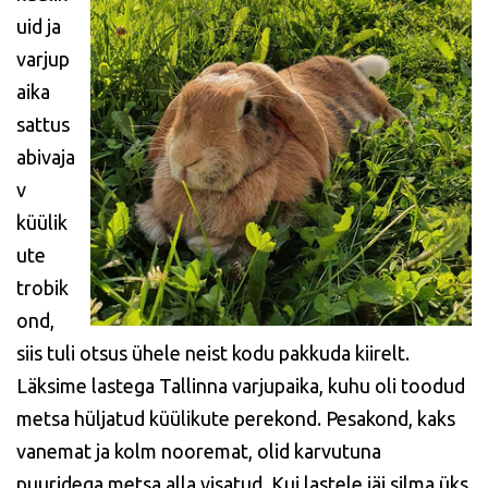
uid ja
varjup
aika
sattus
abivaja
v
küülik
ute
trobik
ond,
siis tuli otsus ühele neist kodu pakkuda kiirelt.
Läksime lastega Tallinna varjupaika, kuhu oli toodud
metsa hüljatud küülikute perekond. Pesakond, kaks
vanemat ja kolm nooremat, olid karvutuna
puuridega metsa alla visatud. Kui lastele jäi silma üks