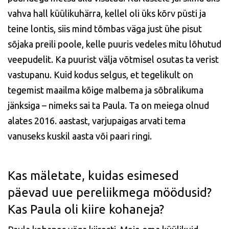
vahva hall küülikuhärra, kellel oli üks kõrv püsti ja
teine lontis, siis mind tõmbas väga just ühe pisut
sõjaka preili poole, kelle puuris vedeles mitu lõhutud
veepudelit. Ka puurist välja võtmisel osutas ta verist
vastupanu. Kuid kodus selgus, et tegelikult on
tegemist maailma kõige malbema ja sõbralikuma
jänksiga – nimeks sai ta Paula. Ta on meiega olnud
alates 2016. aastast, varjupaigas arvati tema
vanuseks kuskil aasta või paari ringi.
Kas mäletate, kuidas esimesed
päevad uue pereliikmega möödusid?
Kas Paula oli kiire kohaneja?