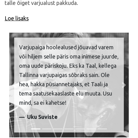
talle õiget varjualust pakkuda.
Loe lisaks
Varjupaiga hoolealused jõuavad varem
või hiljem selle päris oma inimese juurde,
oma uude päriskoju. Eks ka Taal, kellega
Tallinna varjupaigas sõbraks sain. Ole
hea, hakka püsiannetajaks, et Taali ja
Previous
Next
tema saatusekaaslaste elu muuta. Usu
mind, sa ei kahetse!
Uku Suviste