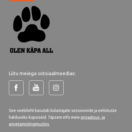
Liitu meiega sotsiaalmeedias:
See veebileht kasutab külastajate sessioonide ja eelistuste
halduseks küpsiseid. Täpsem info meie
privaatsus- ja
annetamistingimustes
.