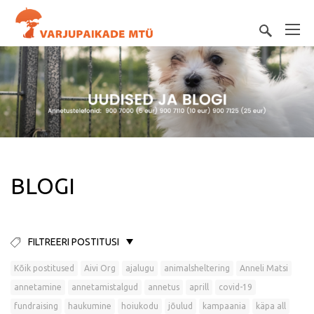
BLOGI
FILTREERI POSTITUSI
Kõik postitused
Aivi Org
ajalugu
animalsheltering
Anneli Matsi
annetamine
annetamistalgud
annetus
aprill
covid-19
fundraising
haukumine
hoiukodu
jõulud
kampaania
käpa all