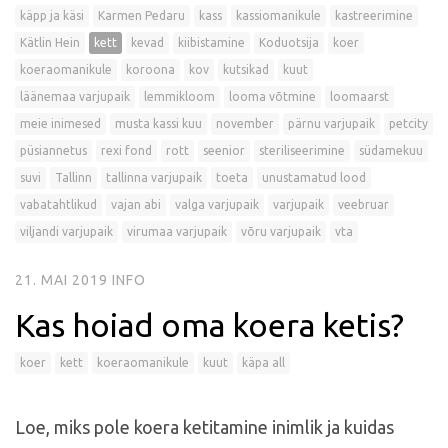
käpp ja käsi
Karmen Pedaru
kass
kassiomanikule
kastreerimine
Kätlin Hein
kett
kevad
kiibistamine
Koduotsija
koer
koeraomanikule
koroona
kov
kutsikad
kuut
läänemaa varjupaik
lemmikloom
looma võtmine
loomaarst
meie inimesed
musta kassi kuu
november
pärnu varjupaik
petcity
püsiannetus
rexi fond
rott
seenior
steriliseerimine
südamekuu
suvi
Tallinn
tallinna varjupaik
toeta
unustamatud lood
vabatahtlikud
vajan abi
valga varjupaik
varjupaik
veebruar
viljandi varjupaik
virumaa varjupaik
võru varjupaik
vta
21. MAI 2019
INFO
Kas hoiad oma koera ketis?
koer
kett
koeraomanikule
kuut
käpa all
Loe, miks pole koera ketitamine inimlik ja kuidas