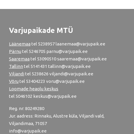
Varjupaikade MTÜ
Läänemaa
tel
5238957
laanemaa@varjupaik.ee
Pärnu
tel
5246705
parnu@varjupaik.ee
Saaremaa
tel 53090510 saaremaa@varjupaik.ee
Tallinn
tel
5141431
tallinn@varjupaik.ee
Viljandi
tel
5238626
viljandi@varjupaik.ee
Võru
tel
53404223
voru@varjupaik.ee
Loomade heaolu keskus
tel
5046102
keskus@varjupaik.ee
Reg. nr: 80249280
Jur. aadress: Rinnaku, Alustre küla, Viljandi vald,
Viljandimaa, 71057
info@varjupaik.ee