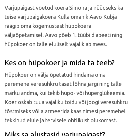
Varjupaigast võetud koera Simona ja nüüdseks ka
teise varjupaigakoera Kulla omanik Aavo Kubja
räägib oma kogemustest hüpokoera
väljaõpetamisel. Aavo põeb 1. tüübi diabeeti ning
hüpokoer on talle eluliselt vajalik abimees.
Kes on hüpokoer ja mida ta teeb?
Hüpokoer on välja õpetatud hindama oma
peremehe veresuhkru taset lõhna järgi ning talle
märku andma, kui tekib hüpo- või hüperglükeemia.
Koer oskab tuua vajaliku toidu või joogi veresuhkru
tõstmiseks või alarmeerida kaasinimesi peremehel
tekkinud elule ja tervisele ohtlikust olukorrast.
Miks sa alustasid varjupaigast?