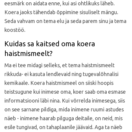
eesmärk on aidata enne, kui asi ohtlikuks läheb.
Koera jaoks tähendab õppimine sisuliselt mängu.
Seda vahvam on tema elu ja seda parem sinu ja tema
koostöö.
Kuidas sa kaitsed oma koera
haistmismeelt?
Ma ei tee midagi selleks, et tema haistmismeelt
rikkuda- ei kasuta lendlevaid ning tugevalõhnalisi
kemikaale. Koera haistmismeel on siiski hoopis
teistsugune kui inimese oma, koer saab oma esmase
informatsiooni läbi nina. Kui võrrelda inimesega, siis
on see sarnane pildiga, mida inimene ruumi astudes
näeb - inimene haarab pilguga deitaile, on neid, mis
esile tungivad, on tahaplaanile jäävaid. Aga ta näeb