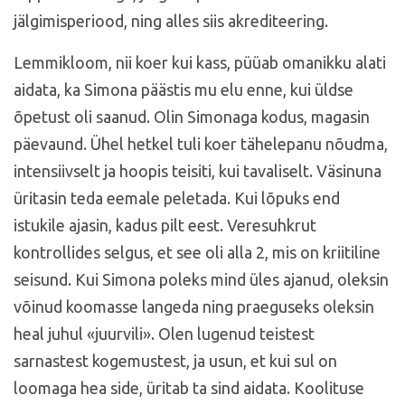
jälgimisperiood, ning alles siis akrediteering.
Lemmikloom, nii koer kui kass, püüab omanikku alati
aidata, ka Simona päästis mu elu enne, kui üldse
õpetust oli saanud. Olin Simonaga kodus, magasin
päevaund. Ühel hetkel tuli koer tähelepanu nõudma,
intensiivselt ja hoopis teisiti, kui tavaliselt. Väsinuna
üritasin teda eemale peletada. Kui lõpuks end
istukile ajasin, kadus pilt eest. Veresuhkrut
kontrollides selgus, et see oli alla 2, mis on kriitiline
seisund. Kui Simona poleks mind üles ajanud, oleksin
võinud koomasse langeda ning praeguseks oleksin
heal juhul «juurvili». Olen lugenud teistest
sarnastest kogemustest, ja usun, et kui sul on
loomaga hea side, üritab ta sind aidata. Koolituse