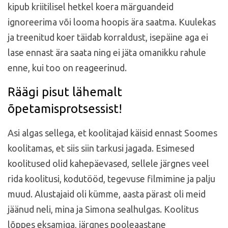
kipub kriitilisel hetkel koera märguandeid
ignoreerima või looma hoopis ära saatma. Kuulekas
ja treenitud koer täidab korraldust, isepäine aga ei
lase ennast ära saata ning ei jäta omanikku rahule
enne, kui too on reageerinud.
Räägi pisut lähemalt
õpetamisprotsessist!
Asi algas sellega, et koolitajad käisid ennast Soomes
koolitamas, et siis siin tarkusi jagada. Esimesed
koolitused olid kahepäevased, sellele järgnes veel
rida koolitusi, kodutööd, tegevuse filmimine ja palju
muud. Alustajaid oli kümme, aasta pärast oli meid
jäänud neli, mina ja Simona sealhulgas. Koo
litus
lõppes eksamiga, järgnes pooleaastane