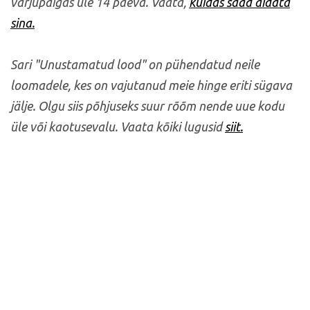
varjupaigas üle 14 päeva. Vaata,
kuidas saad aidata
sina.
Sari "Unustamatud lood" on pühendatud neile
loomadele, kes on vajutanud meie hinge eriti sügava
jälje. Olgu siis põhjuseks suur rõõm nende uue kodu
üle või kaotusevalu. Vaata kõiki lugusid
siit.