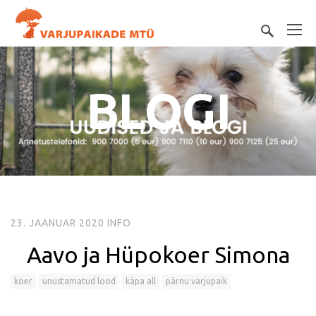
BLOGI
23. JAANUAR 2020
INFO
Aavo ja Hüpokoer Simona
koer
unustamatud lood
käpa all
pärnu varjupaik