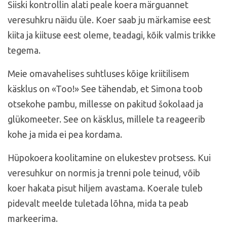
Siiski kontrollin alati peale koera märguannet
veresuhkru näidu üle. Koer saab ju märkamise eest
kiita ja kiituse eest oleme, teadagi, kõik valmis trikke
tegema.
Meie omavahelises suhtluses kõige kriitilisem
käsklus on «Too!» See tähendab, et Simona toob
otsekohe pambu, millesse on pakitud šokolaad ja
glükomeeter. See on käsklus, millele ta reageerib
kohe ja mida ei pea kordama.
Hüpokoera koolitamine on elukestev protsess. Kui
veresuhkur on normis ja trenni pole teinud, võib
koer hakata pisut hiljem avastama. Koerale tuleb
pidevalt meelde tuletada lõhna, mida ta peab
markeerima.