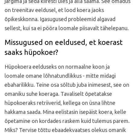
järgima ja seda kiiresti üles ja alla saama. See omadus
on treenitav eeldusel, et lood koera jaoks
õpikeskkonna. Igasugused probleemid algavad
sellest, kui sa ei pööra loomale piisavalt tähelepanu.
Missugused on eeldused, et koerast
saaks hüpokoer?
Hüpokoera eelduseks on normaalne koon ja
loomale omane lõhnatundlikkus - mitte midagi
ebaharilikku. Teine osa sõltub juba inimesest, see on
omaniku suhe koeraga. Tavaliselt õpetatakse
hüpokoeraks retriiverid, kellega on üsna lihtne
hakkama saada. Mina eelistasin isepäist koera, kelle
õpetamine on kordades raskem kuid tulemus parem.
Miks? Tervise tõttu ebaadekvaatses olekus omanik