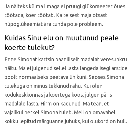
Ja näiteks külma ilmaga ei pruugi glükomeeter õues
töötada, koer töötab. Ka teisest maja otsast
hüpoglükeemiat ära tunda pole probleem.
Kuidas Sinu elu on muutunud peale
koerte tulekut?
Enne Simonat kartsin paaniliselt madalat veresuhkru
näitu. Ma ei julgenud sellel lasta langeda isegi arstide
poolt normaalseks peetava ühikuni. Seoses Simona
tulekuga on minus tekkinud rahu. Kui olen
kodukeskkonnas ja koertega koos, julgen päris
madalale lasta. Hirm on kadunud. Ma tean, et
vajalikul hetkel Simona tuleb. Meil on omavahel
kokku lepitud märguanne juhuks, kui olukord on hull.