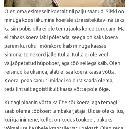
Olen oma esimeselt koeralt nii palju saanud! Siiski on
minuga koos liikumine koerale stressitekitav- näiteks
ka siin pubis olla ei ole tema jaoks kõige toredam. Ma
ei tahaks koera läbi põletada, seega on kaks koera
parem kui üks - mõnikord käib minuga kaasas
Simona, teinekord jälle Kulla. Kulla ei ole veel
väljaõpetatud hüpokoer, aga töö sellega käib. Olen
reisinud ka üksinda, alati ei saa koera kaasa võtta.
Koeral peab samuti midagi sõidust saada olema,
teda lihtsalt egoistlikult kaasa võtta pole õige.
Kunagi plaanin võtta ka ühe tõukoera, aga temagi
saab olema töökoer: lambakarjataja. Üldse oleks ilus,
kui iga inimene, kellel on kodus tõukoer, pakuks
võimaluse ka ühele krantsile varjupaigast. Olen seda