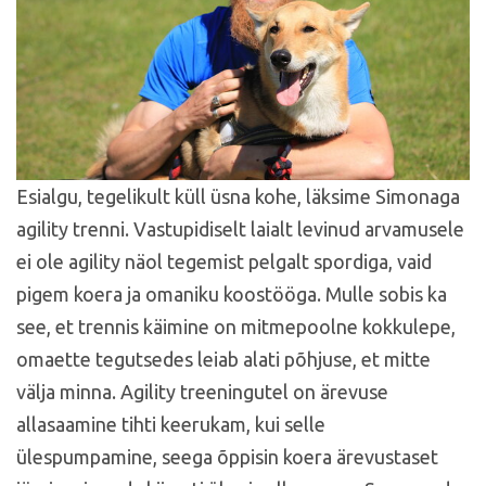
Esialgu, tegelikult küll üsna kohe, läksime Simonaga
agility trenni. Vastupidiselt laialt levinud arvamusele
ei ole agility näol tegemist pelgalt spordiga, vaid
pigem koera ja omaniku koostööga. Mulle sobis ka
see, et trennis käimine on mitmepoolne kokkulepe,
omaette tegutsedes leiab alati põhjuse, et mitte
välja minna. Agility treeningutel on ärevuse
allasaamine tihti keerukam, kui selle
ülespumpamine, seega õppisin koera ärevustaset