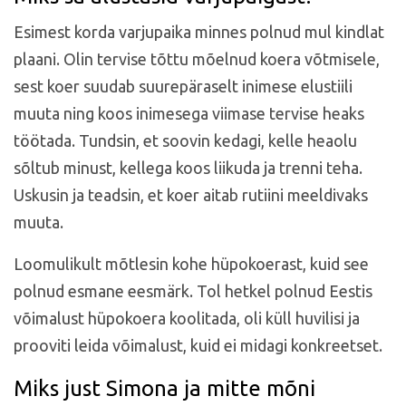
Esimest korda varjupaika minnes polnud mul kindlat
plaani. Olin tervise tõttu mõelnud koera võtmisele,
sest koer suudab suurepäraselt inimese elustiili
muuta ning koos inimesega viimase tervise heaks
töötada. Tundsin, et soovin kedagi, kelle heaolu
sõltub minust, kellega koos liikuda ja trenni teha.
Uskusin ja teadsin, et koer aitab rutiini meeldivaks
muuta.
Loomulikult mõtlesin kohe hüpokoerast, kuid see
polnud esmane eesmärk. Tol hetkel polnud Eestis
võimalust hüpokoera koolitada, oli küll huvilisi ja
prooviti leida võimalust, kuid ei midagi konkreetset.
Miks just Simona ja mitte mõni