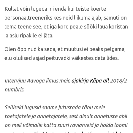
Kullat võin lugeda nii enda kui teiste koerte
personaaltreeneriks kes neid liikuma ajab, samuti on
tema teene see, et iga kord peale sööki laua koristan
ja asju ripakile ei jäta.
Olen õppinud ka seda, et muutusi ei peaks pelgama,
elu olulised asjad peituvadki väikestes detailides.
Intervjuu Aavoga ilmus meie
ajakirja Käpa all
2018/2
numbris.
Selliseid lugusid saame jutustada tänu meie
toetajatele ja annetajatele, sest ainult annetuste abil
on meil võimalik katta suuri raviarveid ja hoida loomi