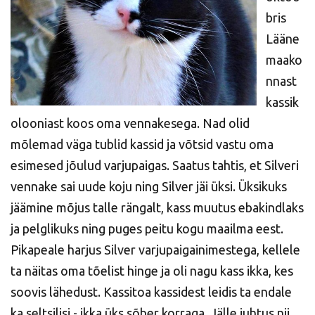
bris
Lääne
maako
nnast
kassik
olooniast koos oma vennakesega. Nad olid
mõlemad väga tublid kassid ja võtsid vastu oma
esimesed jõulud varjupaigas. Saatus tahtis, et Silveri
vennake sai uude koju ning Silver jäi üksi. Üksikuks
jäämine mõjus talle rängalt, kass muutus ebakindlaks
ja pelglikuks ning puges peitu kogu maailma eest.
Pikapeale harjus Silver varjupaigainimestega, kellele
ta näitas oma tõelist hinge ja oli nagu kass ikka, kes
soovis lähedust. Kassitoa kassidest leidis ta endale
ka seltsilisi - ikka üks sõber korraga. Jälle juhtus nii,