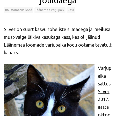
jõuluaega
unustamatud lood
läänemaa varjupaik
kass
Silver on suurt kasvu roheliste silmadega ja imeilusa
must-valge läikiva kasukaga kass, kes oli jäänud
Läänemaa loomade varjupaika kodu ootama tavatult
kauaks.
Varjup
aika
sattus
Silver
2017.
aasta
oktoo