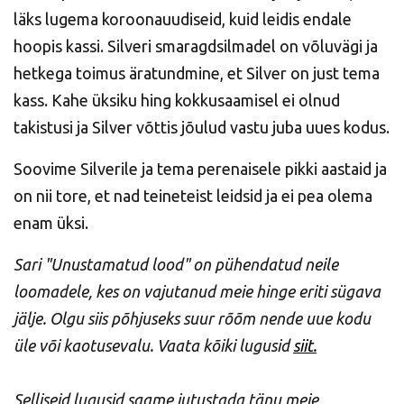
läks lugema koroonauudiseid, kuid leidis endale
hoopis kassi. Silveri smaragdsilmadel on võluvägi ja
hetkega toimus äratundmine, et Silver on just tema
kass. Kahe üksiku hing kokkusaamisel ei olnud
takistusi ja Silver võttis jõulud vastu juba uues kodus.
Soovime Silverile ja tema perenaisele pikki aastaid ja
on nii tore, et nad teineteist leidsid ja ei pea olema
enam üksi.
Sari "Unustamatud lood" on pühendatud neile
loomadele, kes on vajutanud meie hinge eriti sügava
jälje. Olgu siis põhjuseks suur rõõm nende uue kodu
üle või kaotusevalu. Vaata kõiki lugusid
siit.
Selliseid lugusid saame jutustada tänu meie