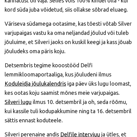
kannatust oli vaja. Selles võis 100% kindel olla - kui
kord süda juba võidetud, siis ollakse sõbrad eluaeg.
Väriseva südamega ootasime, kas tõesti võtab Silver
varjupaigas vastu ka oma neljandad jõulud või tuleb
jõuluime, et Silveri jaoks on kuskil keegi ja kass jõuab
jõuludeks oma päris koju.
Detsembris tegime kooostööd Delfi
lemmikloomaportaaliga, kus jõuludeni ilmus
Koduleidja jõulukalendris
iga päev üks lugu loomast,
kes ootas koju saamist mõnes meie varjupaigas.
Silveri lugu
ilmus 10. detsembril ja oh, seda rõõmu,
kui kassile tuli kodupakkumine ning ta 16. detsembril
sättis ennast koduteele.
Silveri perenaine andis
Delfile intervjuu
ja ütles, et