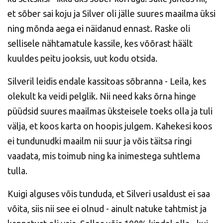
et sõber sai koju ja Silver oli jälle suures maailma üksi
ning mõnda aega ei näidanud ennast. Raske oli
sellisele nähtamatule kassile, kes võõrast häält
kuuldes peitu jooksis, uut kodu otsida.
Silveril leidis endale kassitoas sõbranna - Leila, kes
olekult ka veidi pelglik. Nii need kaks õrna hinge
püüdsid suures maailmas üksteisele toeks olla ja tuli
välja, et koos karta on hoopis julgem. Kahekesi koos
ei tundunudki maailm nii suur ja võis täitsa ringi
vaadata, mis toimub ning ka inimestega suhtlema
tulla.
Kuigi alguses võis tunduda, et Silveri usaldust ei saa
võita, siis nii see ei olnud - ainult natuke tahtmist ja