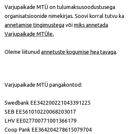
Varjupaikade MTÜ on tulumaksusoodustusega
organisatsioonide nimekirjas. Soovi korral tutvu ka
annetamise tingimustega
või
miks annetada
Varjupaikade MTÜle.
Oleme liitunud
annetuste kogumise hea tavaga
.
Varjupaikade MTÜ pangakontod:
Swedbank EE342200221043391225
SEB EE561010220068203017
LHV EE027700771001366179
Coop Pank EE364204278615079704