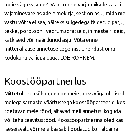
meie väga vajame? Vaata meie varjupaikades alati
vajaminevate asjade nimekirja, sest on asju, mida me
vastu võtta ei saa, näiteks sulgedega täidetud patju,
tekke, porolooni, vedrumadratseid, inimeste riideid,
katkiseid või määrdunud asju. Võta enne
mitterahalise annetuse tegemist ühendust oma
kodukoha varjupaigaga.
LOE ROHKEM.
Koostööpartnerlus
Mittetulundusühinguna on meie jaoks väga olulised
meiega sarnaste väärtustega koostööpartnerid, kes
toetavad meie tööd, aitavad meil annetusi koguda
või teha teavitustööd. Koostööpartnerina oled kas
iseseisvalt või meie kaasabil oodatud korraldama