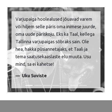
Varjupaiga hoolealused jõuavad varem
või hiljem selle päris oma inimese juurde,
oma uude päriskoju. Eks ka Taal, kellega
Tallinna varjupaigas sõbraks sain. Ole
hea, hakka püsiannetajaks, et Taali ja
Previous
Next
tema saatusekaaslaste elu muuta. Usu
mind, sa ei kahetse!
Uku Suviste