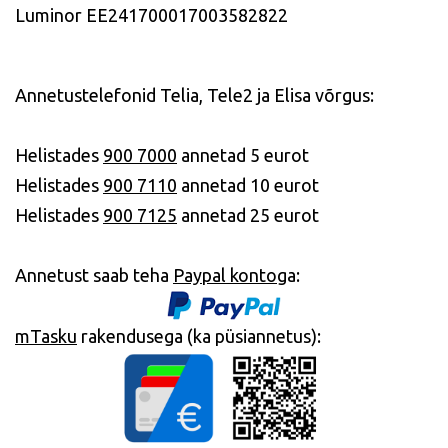
Luminor EE241700017003582822
Annetustelefonid Telia, Tele2 ja Elisa võrgus:
Heli
stades
900 7000
annetad 5 eurot
Helist
ades
900 7110
annetad 10 eurot
Helist
ades
900 7125
annetad 25 eurot
Annetust saab teha
Paypal konto
ga:
mTasku
rakendusega (ka püsiannetus):