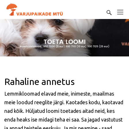
Rahaline annetus
Lemmikloomad elavad meie, inimeste, maailmas
meie loodud reeglite järgi. Kaotades kodu, kaotavad
nad kõik. Hüljatud loomi toetades aitad neid, kes
enda heaks ise midagi teha ei saa. Sa jagad vastutust
ja annad teistele eeskuju. Ja mis peamine - saad