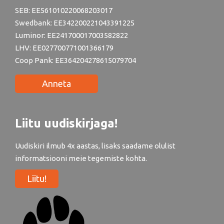
SEB: EE561010220068203017
Swedbank: EE342200221043391225
Luminor: EE241700017003582822
LHV: EE027700771001366179
Coop Pank: EE364204278615079704
Anneta
Liitu uudiskirjaga!
Uudiskiri ilmub 4x aastas, lisaks saadame olulist
informatsiooni meie tegemiste kohta.
Liitu!