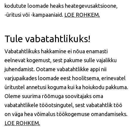
kodutute loomade heaks heategevusaktsioone,
-üritusi või -kampaaniaid.
LOE ROHKEM.
Tule vabatahtlikuks!
Vabatahtlikuks hakkamine ei nõua enamasti
eelnevat kogemust, sest pakume sulle vajalikku
juhendamist. Ootame vabatahtlikke appi nii
varjupaikades loomade eest hoolitsema, erinevatel
üritustel annetusi koguma kui ka hoiukodu pakkuma.
Oleme suurima rõõmuga soovitajaks oma
vabatahtlikele tööotsingutel, sest vabatahtlik töö
on väga hea võimalus töökogemuse omandamiseks.
LOE ROHKEM.