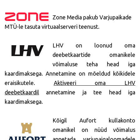
Zone Media pakub Varjupaikade
MTÜ-le tasuta virtuaalserveri teenust.
LHV on loonud oma
deebetkaartide omanikele
võimaluse teha head iga
kaardimaksega. Annetamine on mõeldud kõikidele
eraisikutele.
Aktiveeri oma LHV
deebetkaardil
annetamine ja tee head iga
kaardimaksega.
Kõigil Aufort kullakonto
omanikel on nüüd võimalus
annetada varjupaigaloomadele