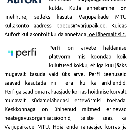
kulda. Kulla annetamine on
imelihtne, selleks kasuta Varjupaikade MTÜ
kullakonto aadressi
toetus@varjupaik.ee.
Kuidas
Aufort kullakontolt kulda annetada
loe lähemalt siit.
Perfi
on arvete haldamise
platvorm, mis koondab kõik
kulutused kokku, et iga kuu jääks
mugavalt tasuda vaid üks arve. Perfi teenuseid
saavad kasutada nii era- kui ka ärikliendid.
Perfiga saad oma rahaasjade korras hoidmise kõrvalt
mugavalt südamelähedasi ettevõtmisi toetada.
Keskkonnaga on ühinenud mitmed erinevad
heategevusorganisatsioonid, teiste seas ka
Varjupaikade MTÜ. Hoia enda rahaasjad korras ja