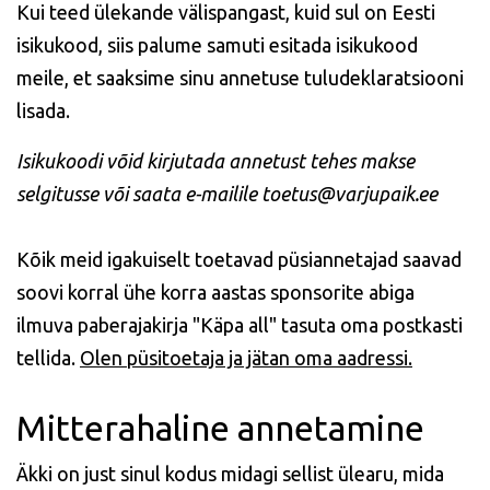
Kui teed ülekande välispangast, kuid sul on Eesti
isikukood, siis palume samuti esitada isikukood
meile, et saaksime sinu annetuse tuludeklaratsiooni
lisada.
Isikukoodi võid kirjutada annetust tehes makse
selgitusse või saata e-mailile toetus@varjupaik.ee
Kõik meid igakuiselt toetavad püsiannetajad saavad
soovi korral ühe korra aastas sponsorite abiga
ilmuva paberajakirja "Käpa all" tasuta oma postkasti
tellida.
Olen püsitoetaja ja jätan oma aadressi.
Mitterahaline annetamine
Äkki on just sinul kodus midagi sellist ülearu, mida