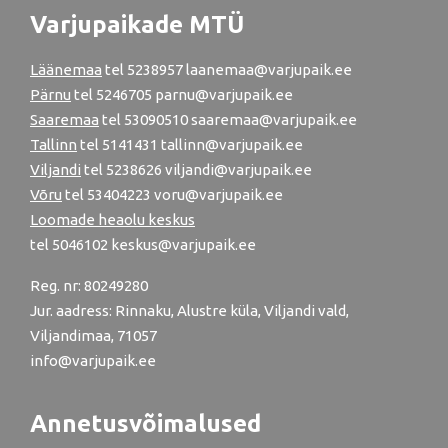
Varjupaikade MTÜ
Läänemaa
tel
5238957
laanemaa@varjupaik.ee
Pärnu
tel
5246705
parnu@varjupaik.ee
Saaremaa
tel 53090510 saaremaa@varjupaik.ee
Tallinn
tel
5141431
tallinn@varjupaik.ee
Viljandi
tel
5238626
viljandi@varjupaik.ee
Võru
tel
53404223
voru@varjupaik.ee
Loomade heaolu keskus
tel
5046102
keskus@varjupaik.ee
Reg. nr: 80249280
Jur. aadress: Rinnaku, Alustre küla, Viljandi vald,
Viljandimaa, 71057
info@varjupaik.ee
Annetusvõimalused