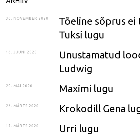
ARHIIV
Tõeline sõprus ei
30. NOVEMBER 2020
Tuksi lugu
Unustamatud loo
16. JUUNI 2020
Ludwig
Maximi lugu
20. MAI 2020
Krokodill Gena lu
26. MÄRTS 2020
Urri lugu
17. MÄRTS 2020