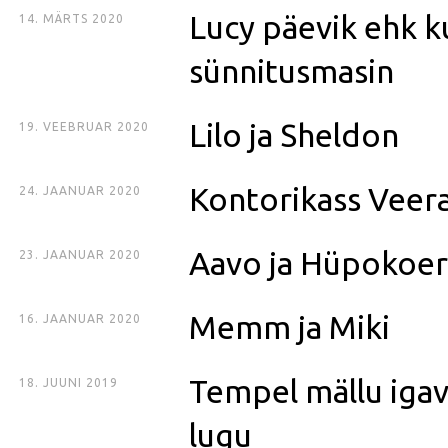
Lucy päevik ehk k
14. MÄRTS 2020
sünnitusmasin
Lilo ja Sheldon
19. VEEBRUAR 2020
Kontorikass Veer
24. JAANUAR 2020
Aavo ja Hüpokoe
23. JAANUAR 2020
Memm ja Miki
16. JAANUAR 2020
Tempel mällu iga
18. JUUNI 2019
lugu