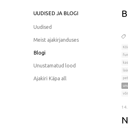
B
UUDISED JA BLOGI
Uudised
Meist ajakirjanduses
Kõi
Blogi
fun
kas
Unustamatud lood
lää
Ajakiri Käpa all
pet
un
võr
14
N