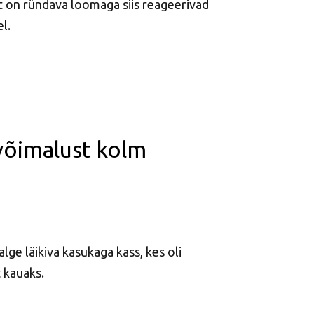
 on ründava loomaga siis reageerivad
l.
võimalust kolm
lge läikiva kasukaga kass, kes oli
 kauaks.