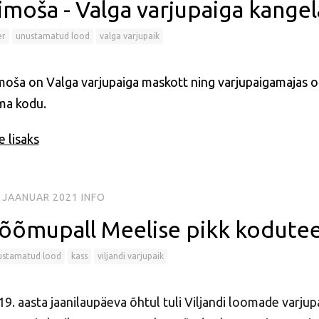
imoša - Valga varjupaiga kange
er
unustamatud lood
valga varjupaik
moša on Valga varjupaiga maskott ning varjupaigamajas on
ma kodu.
 lisaks
. JAANUAR 2021
INFO
õõmupall Meelise pikk kodute
ustamatud lood
kass
viljandi varjupaik
9. aasta jaanilaupäeva õhtul tuli Viljandi loomade varjup