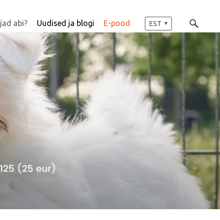
jad abi?
Uudised ja blogi
E-pood
EST