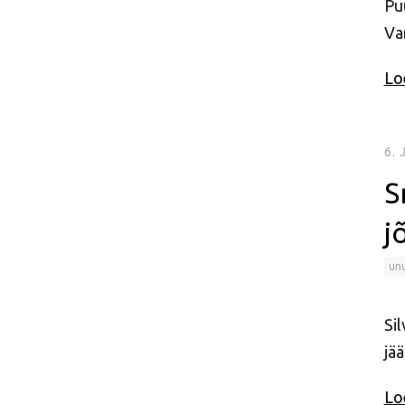
Pu
Va
Loe
6.
S
j
un
Sil
jä
Loe