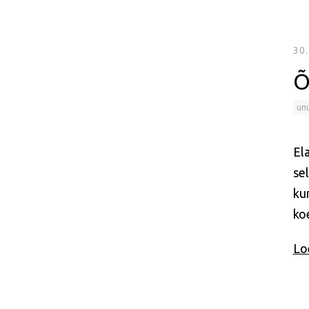
30
Õ
un
Ela
sel
kun
ko
Loe