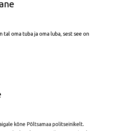
lane
 tal oma tuba ja oma luba, sest see on
e
aigale kõne Põltsamaa politseinikelt.