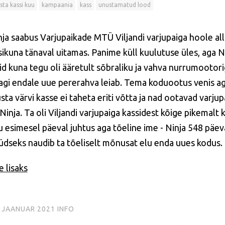
ta kassi kuu
kampaania
kass
unustamatud lood
ja saabus Varjupaikade MTÜ Viljandi varjupaiga hoole alla 2
sikuna tänaval uitamas. Panime küll kuulutuse üles, aga N
d kuna tegu oli ääretult sõbraliku ja vahva nurrumootoriga
agi endale uue pererahva leiab. Tema koduootus venis aga 
sta värvi kasse ei taheta eriti võtta ja nad ootavad varj
Ninja. Ta oli Viljandi varjupaiga kassidest kõige pikemal
u esimesel päeval juhtus aga tõeline ime - Ninja 548 päev
üdseks naudib ta tõeliselt mõnusat elu enda uues kodus
 lisaks
. JAANUAR 2021
INFO