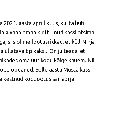
021. aasta aprillikuus, kui ta leiti
inja vana omanik ei tulnud kassi otsima.
, siis olime lootusrikkad, et küll Ninja
üllatavalt pikaks.. On ju teada, et
upaikades oma uut kodu kõige kauem. Nii
t kodu oodanud. Selle aasta Musta kassi
a kestnud koduootus sai läbi ja
.