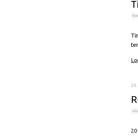
T
ko
Ti
te
Loe
20
R
un
201