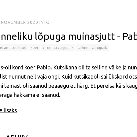
. NOVEMBER 2020
INFO
nneliku lõpuga muinasjutt - Pa
ustamatud lood
koer
virumaa varjupaik
tallinna varjupaik
s-oli kord koer Pablo. Kutsikana oli ta selline väike ja nu
list nunnut neil vaja ongi. Kuid kutsikapõli sai ükskord o
i temast oli saanud peaaegu et härg. Et pereisa käis kaug
eraga hakkama ei saanud.
 lisaks