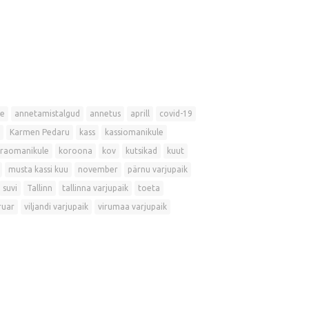
e
annetamistalgud
annetus
aprill
covid-19
Karmen Pedaru
kass
kassiomanikule
raomanikule
koroona
kov
kutsikad
kuut
musta kassi kuu
november
pärnu varjupaik
suvi
Tallinn
tallinna varjupaik
toeta
ruar
viljandi varjupaik
virumaa varjupaik