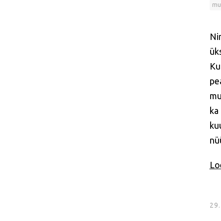
mus
Nin
ük
Kui
pe
mu
ka 
ku
nü
Loe
29