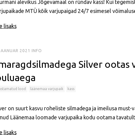
urmani alevikus Jõgevamaal on ründav kass! Kui tegemist
rjupaikade MTÜ kõik varjupaigad 24/7 esimesel võimaluse
 lisaks
 JAANUAR 2021
INFO
maragdsilmadega Silver ootas 
õuluaega
ustamatud lood
läänemaa varjupaik
kass
ver on suurt kasvu roheliste silmadega ja imeilusa must-va
änud Läänemaa loomade varjupaika kodu ootama tavatult
 lisaks