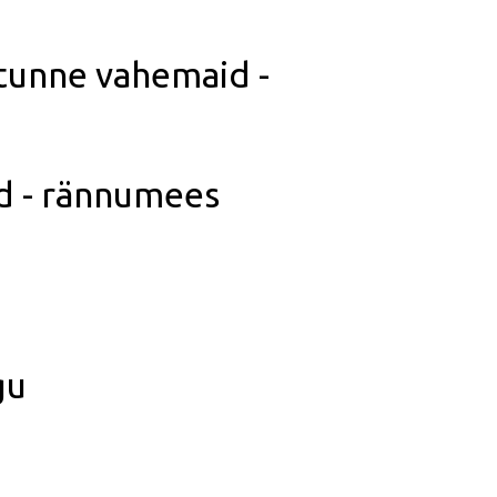
 tunne vahemaid -
d - rännumees
gu