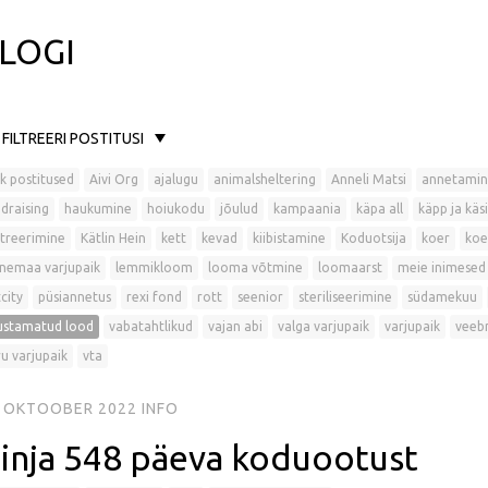
LOGI
FILTREERI POSTITUSI
k postitused
Aivi Org
ajalugu
animalsheltering
Anneli Matsi
annetamin
draising
haukumine
hoiukodu
jõulud
kampaania
käpa all
käpp ja käsi
treerimine
Kätlin Hein
kett
kevad
kiibistamine
Koduotsija
koer
koe
nemaa varjupaik
lemmikloom
looma võtmine
loomaarst
meie inimesed
city
püsiannetus
rexi fond
rott
seenior
steriliseerimine
südamekuu
ustamatud lood
vabatahtlikud
vajan abi
valga varjupaik
varjupaik
veeb
u varjupaik
vta
. OKTOOBER 2022
INFO
inja 548 päeva koduootust