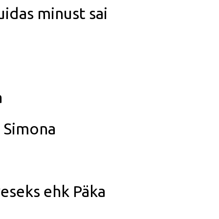
uidas minust sai
a
r Simona
veseks ehk Päka