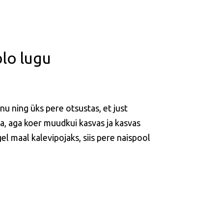
blo lugu
nnu ning üks pere otsustas, et just
tsa, aga koer muudkui kasvas ja kasvas
el maal kalevipojaks, siis pere naispool