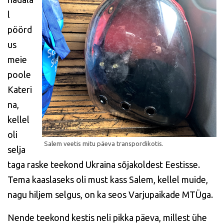
l
pöörd
us
meie
poole
Kateri
na,
kellel
oli
selja
taga raske teekond Ukraina sõjakoldest Eestisse.
Tema kaaslaseks oli must kass Salem, kellel muide,
nagu hiljem selgus, on ka seos Varjupaikade MTÜga.
Nende teekond kestis neli pikka päeva, millest ühe