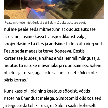
Kui me peale seda mitmetunnist õudust autosse
istusime, lasime kassi transpordikotist välja,
soojendasime ta üles ja andsime talle toitu ning vett.
Peale seda magas ta terve ööpäeva. Eestis
korterisse jõudes ja nähes enda lemmikmänguasju,
muutus ta natuke elavamaks ja rõõmsamaks. Salem
oli elus ja terve, aga siiski saime aru, et kõik ei ole
päris korras.”
Kuna kass oli loid ning keeldus söögist, võttis
Katerina ühendust meiega. Sümptomid olid tõsised
ja tegutseda tuli kiiresti, et Salem saaks koheselt