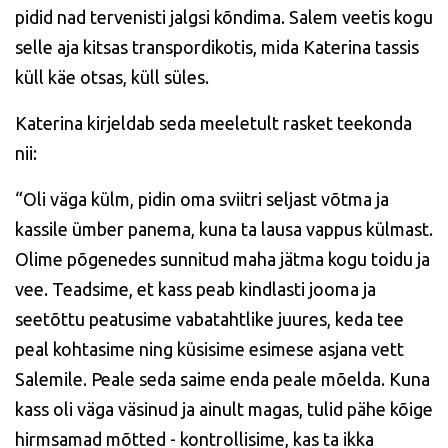
pidid nad tervenisti jalgsi kõndima. Salem veetis kogu
selle aja kitsas transpordikotis, mida Katerina tassis
küll käe otsas, küll süles.
Katerina kirjeldab seda meeletult rasket teekonda
nii:
“Oli väga külm, pidin oma sviitri seljast võtma ja
kassile ümber panema, kuna ta lausa vappus külmast.
Olime põgenedes sunnitud maha jätma kogu toidu ja
vee. Teadsime, et kass peab kindlasti jooma ja
seetõttu peatusime vabatahtlike juures, keda tee
peal kohtasime ning küsisime esimese asjana vett
Salemile. Peale seda saime enda peale mõelda. Kuna
kass oli väga väsinud ja ainult magas, tulid pähe kõige
hirmsamad mõtted - kontrollisime, kas ta ikka