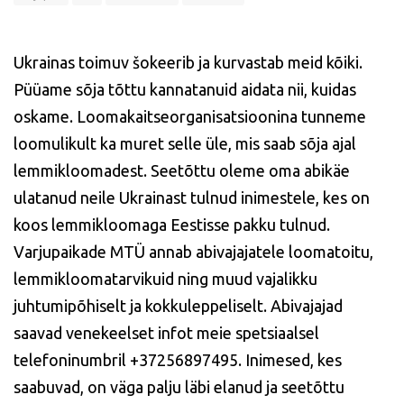
Ukrainas toimuv šokeerib ja kurvastab meid kõiki.
Püüame sõja tõttu kannatanuid aidata nii, kuidas
oskame. Loomakaitseorganisatsioonina tunneme
loomulikult ka muret selle üle, mis saab sõja ajal
lemmikloomadest. Seetõttu oleme oma abikäe
ulatanud neile Ukrainast tulnud inimestele, kes on
koos lemmikloomaga Eestisse pakku tulnud.
Varjupaikade MTÜ annab abivajajatele loomatoitu,
lemmikloomatarvikuid ning muud vajalikku
juhtumipõhiselt ja kokkuleppeliselt. Abivajajad
saavad venekeelset infot meie spetsiaalsel
telefoninumbril +37256897495. Inimesed, kes
saabuvad, on väga palju läbi elanud ja seetõttu