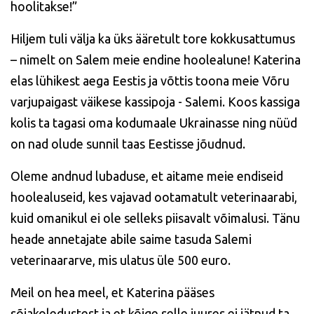
hoolitakse!”
Hiljem tuli välja ka üks ääretult tore kokkusattumus
– nimelt on Salem meie endine hoolealune! Katerina
elas lühikest aega Eestis ja võttis toona meie Võru
varjupaigast väikese kassipoja - Salemi. Koos kassiga
kolis ta tagasi oma kodumaale Ukrainasse ning nüüd
on nad olude sunnil taas Eestisse jõudnud.
Oleme andnud lubaduse, et aitame meie endiseid
hoolealuseid, kes vajavad ootamatult veterinaarabi,
kuid omanikul ei ole selleks piisavalt võimalusi. Tänu
heade annetajate abile saime tasuda Salemi
veterinaararve, mis ulatus üle 500 euro.
Meil on hea meel, et Katerina pääses
sõjakoledustest ja et kõige selle juures ei jätnud ta