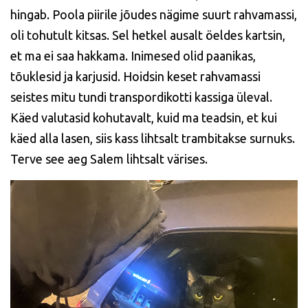
hingab. Poola piirile jõudes nägime suurt rahvamassi,
oli tohutult kitsas. Sel hetkel ausalt öeldes kartsin,
et ma ei saa hakkama. Inimesed olid paanikas,
tõuklesid ja karjusid. Hoidsin keset rahvamassi
seistes mitu tundi transpordikotti kassiga üleval.
Käed valutasid kohutavalt, kuid ma teadsin, et kui
käed alla lasen, siis kass lihtsalt trambitakse surnuks.
Terve see aeg Salem lihtsalt värises.