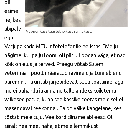
oli
esime
ne, kes
abipalv
ega
Varjupaikade MTÜ infotelefonile helistas: “Me ju
nägime, kui palju loomi oli piiril. Loodan väga, et nad
kõik on elus ja terved. Praegu võtab Salem
veterinaari poolt määratud ravimeid ja tunneb end
paremini. Ta üritab järjepidevalt süüa toataime, aga
me ei pahanda ja anname talle andeks kõik tema
väikesed patud, kuna see kassike toetas meid sellel
masendaval teekonnal. Ta on väike kangelane, kes
tõstab meie tuju. Veelkord täname abi eest. Oli
siiralt hea meel näha, et meie lemmikust