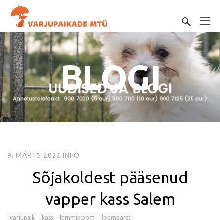
BLOGI
9. MÄRTS 2022
INFO
Sõjakoldest pääsenud
vapper kass Salem
varjupaik
kass
lemmikloom
loomaarst