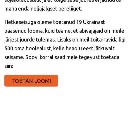
maha enda neljajalgset pereliiget.
Hetkeseisuga oleme toetanud 19 Ukrainast
pääsenud looma, kuid teame, et abivajajaid on meile
järjest juurde tulemas.
Lisaks on meil toita-ravida ligi
500 oma hoolealust, kelle heaolu eest jätkuvalt
seisame. Soovi korral saad meie tegevust toetada
siin:
TOETAN LOOMI