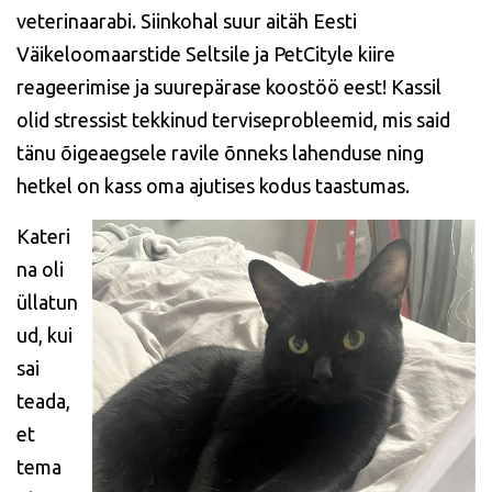
veterinaarabi. Siinkohal suur aitäh Eesti
Väikeloomaarstide Seltsile ja PetCityle kiire
reageerimise ja suurepärase koostöö eest! Kassil
olid stressist tekkinud terviseprobleemid, mis said
tänu õigeaegsele ravile õnneks lahenduse ning
hetkel on kass oma ajutises kodus taastumas.
Kateri
na oli
üllatun
ud, kui
sai
teada,
et
tema