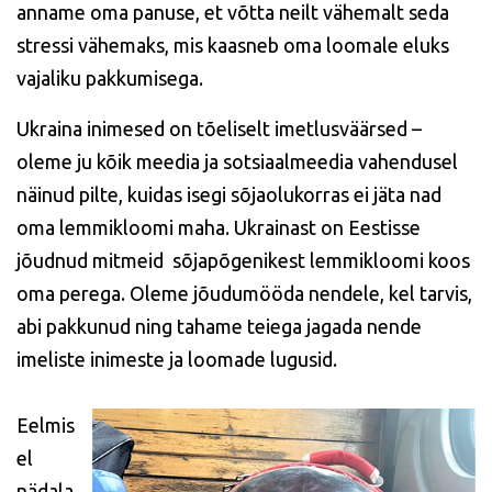
anname oma panuse, et võtta neilt vähemalt seda
stressi vähemaks, mis kaasneb oma loomale eluks
vajaliku pakkumisega.
Ukraina inimesed on tõeliselt imetlusväärsed –
oleme ju kõik meedia ja sotsiaalmeedia vahendusel
näinud pilte, kuidas isegi sõjaolukorras ei jäta nad
oma lemmikloomi maha. Ukrainast on Eestisse
jõudnud mitmeid sõjapõgenikest lemmikloomi koos
oma perega. Oleme jõudumööda nendele, kel tarvis,
abi pakkunud ning tahame teiega jagada nende
imeliste inimeste ja loomade lugusid.
Eelmis
el
nädala