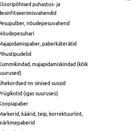
Klooripõhised puhastus- ja
desinfitseerimisvahendid
Pesupulber, nõudepesuvahend
Nõudepesuhari
Majapidamispaber, paberkäterätid
Pihustipudelid
Kummikindad, majapidamiskindad (kõik
suurused)
Ühekordsed nn sinised sussid
Prügikotid (igas suuruses)
Koopiapaber
Markerid, käärid, teip, korrektuurlint,
märkmepaberid