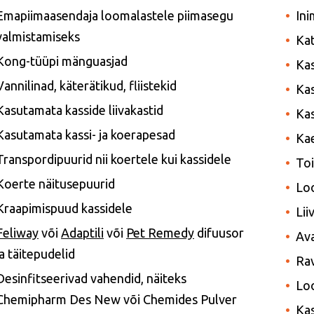
Emapiimaasendaja loomalastele piimasegu
Ini
valmistamiseks
Kat
Kong-tüüpi
mänguasjad
Kas
Vannilinad, käterätikud, fliistekid
Ka
Kasutamata kasside liivakastid
Ka
Kasutamata kassi- ja koerapesad
Kae
Transpordipuurid nii koertele kui kassidele
Toi
Koerte näitusepuurid
Lo
Kraapimispuud kassidele
Lii
Feliway
või
Adaptili
või
Pet Remedy
difuusor
Ava
ja täitepudelid
Rav
Desinfitseerivad vahendid, näiteks
Lo
Chemipharm Des New või Chemides Pulver
Kas