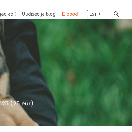
jad abi?
Uudised ja blogi
E-pood
EST