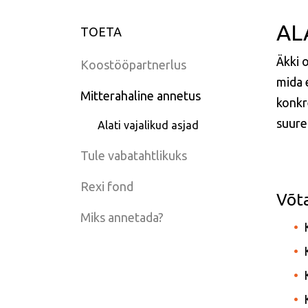
AL
TOETA
Äkki 
Koostööpartnerlus
mida 
Mitterahaline annetus
konk
suure
Alati vajalikud asjad
Tule vabatahtlikuks
Rexi fond
Võt
Miks annetada?