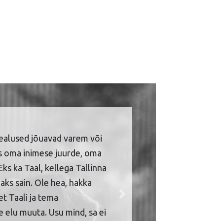
ealused jõuavad varem või
is oma inimese juurde, oma
Eks ka Taal, kellega Tallinna
aks sain. Ole hea, hakka
et Taali ja tema
Next
 elu muuta. Usu mind, sa ei