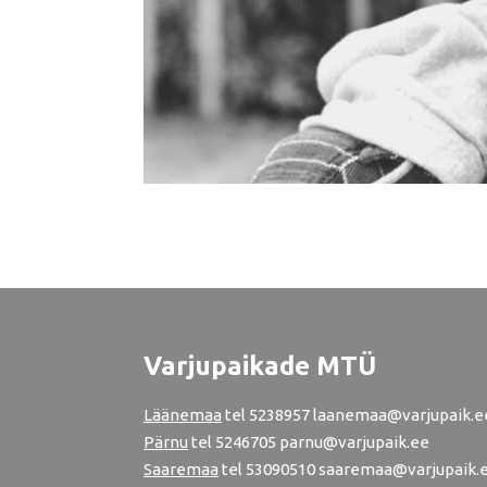
Varjupaikade MTÜ
Läänemaa
tel
5238957
laanemaa@varjupaik.e
Pärnu
tel
5246705
parnu@varjupaik.ee
Saaremaa
tel 53090510 saaremaa@varjupaik.