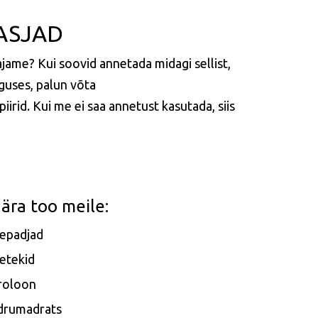
 ASJAD
vajame?
Kui soovid annetada midagi sellist,
guses, palun võta
iirid. Kui me ei saa annetust kasutada, siis
ära too meile:
epadjad
etekid
roloon
drumadrats