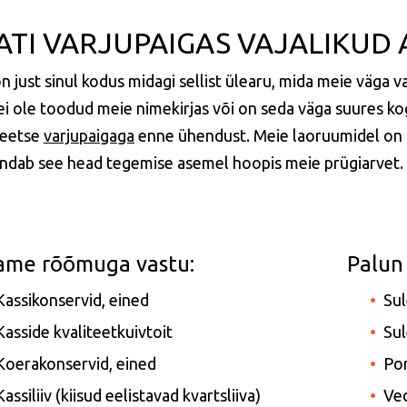
ATI VARJUPAIGAS VAJALIKUD
on just sinul kodus midagi sellist ülearu, mida meie väga 
ei ole toodud meie nimekirjas või on seda väga suures ko
reetse
varjupaigaga
enne ühendust.
Meie laoruumidel on p
ndab see head tegemise asemel hoopis meie prügiarvet.
ame rõõmuga vastu:
Palun 
Kassikonservid, eined
Sul
Kasside kvaliteetkuivtoit
Sul
Koerakonservid, eined
Po
Kassiliiv (kiisud eelistavad kvartsliiva
)
Ve