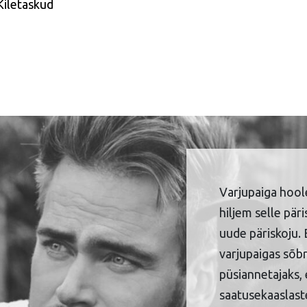
Kiletaskud
Varjupaiga hool
hiljem selle pär
uude päriskoju. 
varjupaigas sõbr
püsiannetajaks, 
saatusekaaslaste