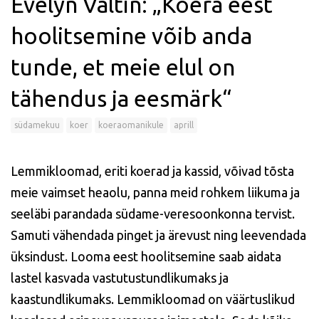
Evelyn Valtin: „Koera eest
hoolitsemine võib anda
tunde, et meie elul on
tähendus ja eesmärk“
südamekuu
koer
koeraomanikule
aprill
Lemmikloomad, eriti koerad ja kassid, võivad tõsta
meie vaimset heaolu, panna meid rohkem liikuma ja
seeläbi parandada südame-veresoonkonna tervist.
Samuti vähendada pinget ja ärevust ning leevendada
üksindust. Looma eest hoolitsemine saab aidata
lastel kasvada vastutustundlikumaks ja
kaastundlikumaks. Lemmikloomad on väärtuslikud