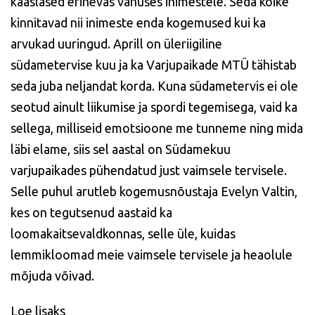
kaaslased erinevas vanuses inimestele. Seda kõike
kinnitavad nii inimeste enda kogemused kui ka
arvukad uuringud. Aprill on üleriigiline
südametervise kuu ja ka Varjupaikade MTÜ tähistab
seda juba neljandat korda. Kuna südametervis ei ole
seotud ainult liikumise ja spordi tegemisega, vaid ka
sellega, milliseid emotsioone me tunneme ning mida
läbi elame, siis sel aastal on Südamekuu
varjupaikades pühendatud just vaimsele tervisele.
Selle puhul arutleb kogemusnõustaja Evelyn Valtin,
kes on tegutsenud aastaid ka
loomakaitsevaldkonnas, selle üle, kuidas
lemmikloomad meie vaimsele tervisele ja heaolule
mõjuda võivad.
Loe lisaks