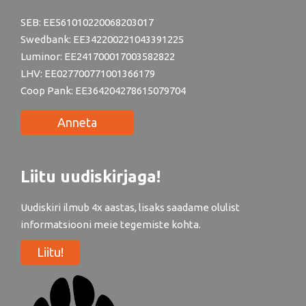
SEB: EE561010220068203017
Swedbank: EE342200221043391225
Luminor: EE241700017003582822
LHV: EE027700771001366179
Coop Pank: EE364204278615079704
Anneta
Liitu uudiskirjaga!
Uudiskiri ilmub 4x aastas, lisaks saadame olulist
informatsiooni meie tegemiste kohta.
Liitu!