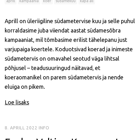
aprill
kampaania
koer
südamekuu
käpa all
Aprill on üleriigiline südametervise kuu ja selle puhul
korraldasime juba viiendat aastat südamesõbra
kampaaniat, mil tõmbasime erilist tähelepanu just
varjupaiga koertele. Koduotsivad koerad ja inimeste
südametervis on omavahel seotud väga lihtsal
põhjusel – teadusuuringud näitavad, et
koeraomanikel on parem südametervis ja nende
eluiga on pikem.
Loe lisaks
8. APRILL 2022
INFO