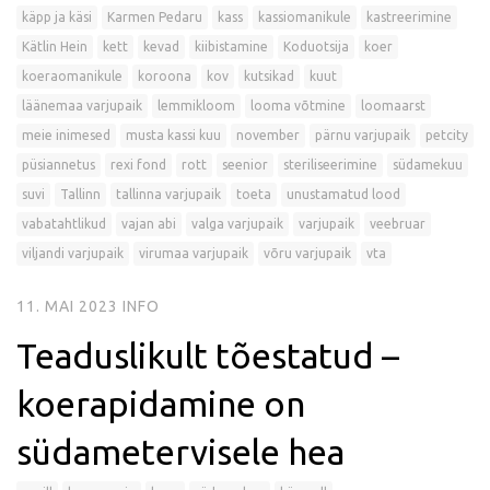
käpp ja käsi
Karmen Pedaru
kass
kassiomanikule
kastreerimine
Kätlin Hein
kett
kevad
kiibistamine
Koduotsija
koer
koeraomanikule
koroona
kov
kutsikad
kuut
läänemaa varjupaik
lemmikloom
looma võtmine
loomaarst
meie inimesed
musta kassi kuu
november
pärnu varjupaik
petcity
püsiannetus
rexi fond
rott
seenior
steriliseerimine
südamekuu
suvi
Tallinn
tallinna varjupaik
toeta
unustamatud lood
vabatahtlikud
vajan abi
valga varjupaik
varjupaik
veebruar
viljandi varjupaik
virumaa varjupaik
võru varjupaik
vta
11. MAI 2023
INFO
Teaduslikult tõestatud –
koerapidamine on
südametervisele hea