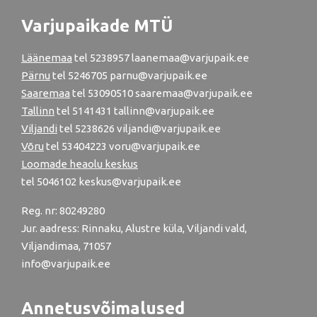
Varjupaikade MTÜ
Läänemaa
tel
5238957
laanemaa@varjupaik.ee
Pärnu
tel
5246705
parnu@varjupaik.ee
Saaremaa
tel 53090510 saaremaa@varjupaik.ee
Tallinn
tel
5141431
tallinn@varjupaik.ee
Viljandi
tel
5238626
viljandi@varjupaik.ee
Võru
tel
53404223
voru@varjupaik.ee
Loomade heaolu keskus
tel
5046102
keskus@varjupaik.ee
Reg. nr: 80249280
Jur. aadress: Rinnaku, Alustre küla, Viljandi vald,
Viljandimaa, 71057
info@varjupaik.ee
Annetusvõimalused