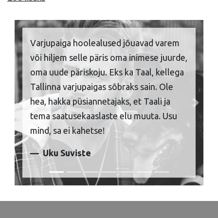
Varjupaiga hoolealused jõuavad varem
või hiljem selle päris oma inimese juurde,
oma uude päriskoju. Eks ka Taal, kellega
Tallinna varjupaigas sõbraks sain. Ole
hea, hakka püsiannetajaks, et Taali ja
Previous
Next
tema saatusekaaslaste elu muuta. Usu
mind, sa ei kahetse!
Uku Suviste