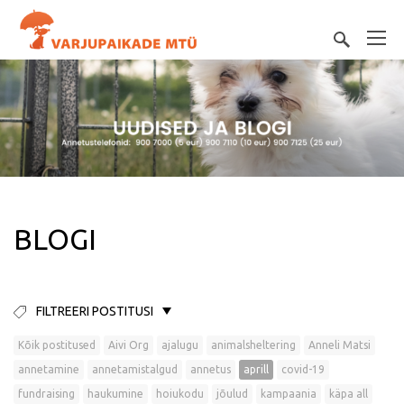
BLOGI
FILTREERI POSTITUSI
Kõik postitused
Aivi Org
ajalugu
animalsheltering
Anneli Matsi
annetamine
annetamistalgud
annetus
aprill
covid-19
fundraising
haukumine
hoiukodu
jõulud
kampaania
käpa all