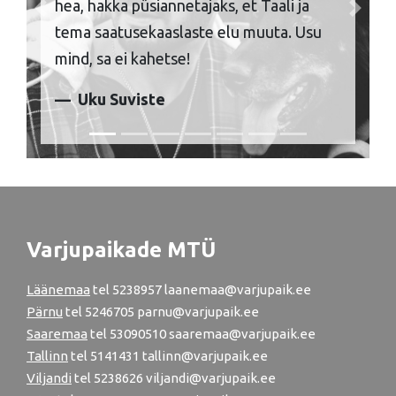
hea, hakka püsiannetajaks, et Taali ja
Previous
Next
tema saatusekaaslaste elu muuta. Usu
mind, sa ei kahetse!
Uku Suviste
Varjupaikade MTÜ
Läänemaa
tel
5238957
laanemaa@varjupaik.ee
Pärnu
tel
5246705
parnu@varjupaik.ee
Saaremaa
tel 53090510 saaremaa@varjupaik.ee
Tallinn
tel
5141431
tallinn@varjupaik.ee
Viljandi
tel
5238626
viljandi@varjupaik.ee