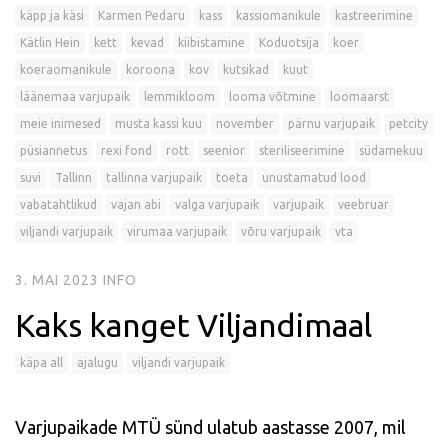
käpp ja käsi
Karmen Pedaru
kass
kassiomanikule
kastreerimine
Kätlin Hein
kett
kevad
kiibistamine
Koduotsija
koer
koeraomanikule
koroona
kov
kutsikad
kuut
läänemaa varjupaik
lemmikloom
looma võtmine
loomaarst
meie inimesed
musta kassi kuu
november
pärnu varjupaik
petcity
püsiannetus
rexi fond
rott
seenior
steriliseerimine
südamekuu
suvi
Tallinn
tallinna varjupaik
toeta
unustamatud lood
vabatahtlikud
vajan abi
valga varjupaik
varjupaik
veebruar
viljandi varjupaik
virumaa varjupaik
võru varjupaik
vta
3. MAI 2023
INFO
Kaks kanget Viljandimaal
käpa all
ajalugu
viljandi varjupaik
Varjupaikade MTÜ sünd ulatub aastasse 2007, mil