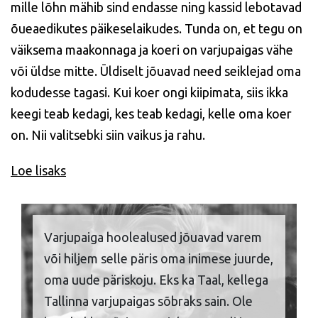
mille lõhn mähib sind endasse ning kassid lebotavad
õueaedikutes päikeselaikudes. Tunda on, et tegu on
väiksema maakonnaga ja koeri on varjupaigas vähe
või üldse mitte. Üldiselt jõuavad need seiklejad oma
kodudesse tagasi. Kui koer ongi kiipimata, siis ikka
keegi teab kedagi, kes teab kedagi, kelle oma koer
on. Nii valitsebki siin vaikus ja rahu.
Loe lisaks
Varjupaiga hoolealused jõuavad varem
või hiljem selle päris oma inimese juurde,
oma uude päriskoju. Eks ka Taal, kellega
Tallinna varjupaigas sõbraks sain. Ole