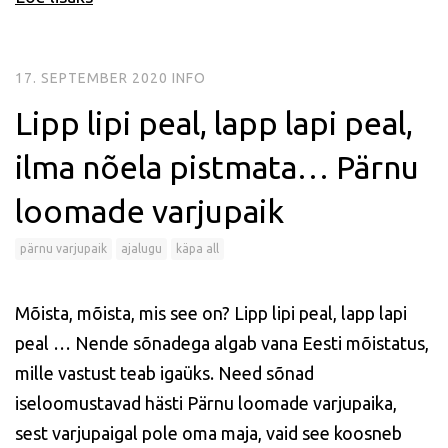
17. SEPTEMBER 2020
INFO
Lipp lipi peal, lapp lapi peal,
ilma nõela pistmata… Pärnu
loomade varjupaik
pärnu varjupaik
ajalugu
käpa all
Mõista, mõista, mis see on? Lipp lipi peal, lapp lapi
peal … Nende sõnadega algab vana Eesti mõistatus,
mille vastust teab igaüks. Need sõnad
iseloomustavad hästi Pärnu loomade varjupaika,
sest varjupaigal pole oma maja, vaid see koosneb