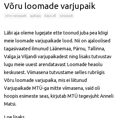
Võru loomade varjupaik
võru varjupaik
ajalugu
käpa all
varjupaik
Läbi aja oleme lugejate ette toonud juba pea kõigi
meie loomade varjupaikade lood. Nii on ajaloolised
tagasivaated ilmunud Läänemaa, Pärnu, Tallinna,
Valga ja Viljandi varjupaikadest ning lisaks tutvustav
lugu meie uuest arendatavast Loomade heaolu
keskusest. Viimasena tutvustame selles rubriigis
Võru loomade varjupaika, mis ei liitunud
Varjupaikade MTÜ-ga mitte viimasena, vaid oli
hoopis esimeste seas, kirjutab MTÜ tegevjuht Anneli
Matsi.
Loe lisaks