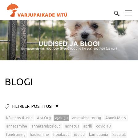
BLOGI
FILTREERI POSTITUSI
Kõik postitused
Aivi Org
ajalugu
animalsheltering
Anneli Matsi
annetamine
annetamistalgud
annetus
aprill
covid-19
fundraising
haukumine
hoiukodu
jõulud
kampaania
käpa all