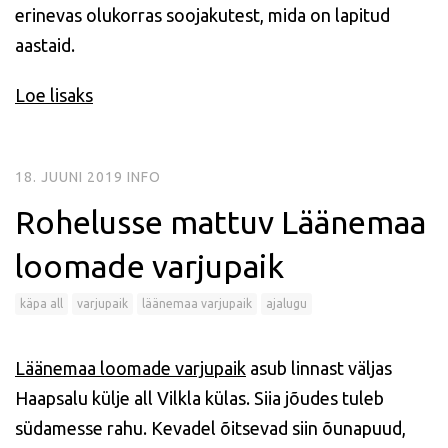
erinevas olukorras soojakutest, mida on lapitud
aastaid.
Loe lisaks
18. JUUNI 2019
INFO
Rohelusse mattuv Läänemaa
loomade varjupaik
käpa all
varjupaik
läänemaa varjupaik
ajalugu
Läänemaa loomade varjupaik
asub linnast väljas
Haapsalu külje all Vilkla külas. Siia jõudes tuleb
südamesse rahu. Kevadel õitsevad siin õunapuud,