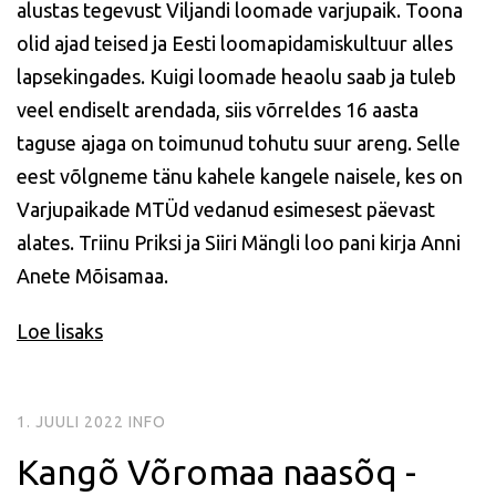
alustas tegevust Viljandi loomade varjupaik. Toona
olid ajad teised ja Eesti loomapidamiskultuur alles
lapsekingades. Kuigi loomade heaolu saab ja tuleb
veel endiselt arendada, siis võrreldes 16 aasta
taguse ajaga on toimunud tohutu suur areng. Selle
eest võlgneme tänu kahele kangele naisele, kes on
Varjupaikade MTÜd vedanud esimesest päevast
alates. Triinu Priksi ja Siiri Mängli loo pani kirja Anni
Anete Mõisamaa.
Loe lisaks
1. JUULI 2022
INFO
Kangõ Võromaa naasõq -