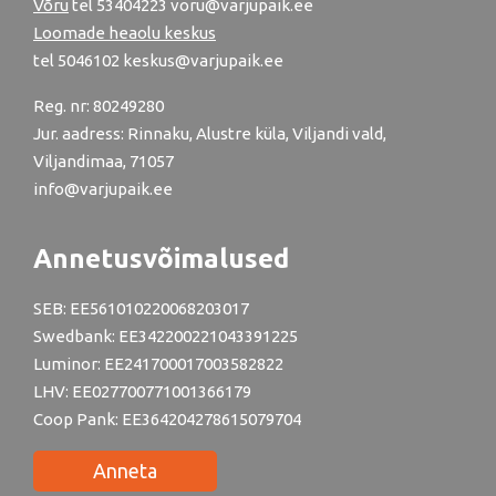
Võru
tel
53404223
voru@varjupaik.ee
Loomade heaolu keskus
tel
5046102
keskus@varjupaik.ee
Reg. nr: 80249280
Jur. aadress: Rinnaku, Alustre küla, Viljandi vald,
Viljandimaa, 71057
info@varjupaik.ee
Annetusvõimalused
SEB: EE561010220068203017
Swedbank: EE342200221043391225
Luminor: EE241700017003582822
LHV: EE027700771001366179
Coop Pank: EE364204278615079704
Anneta