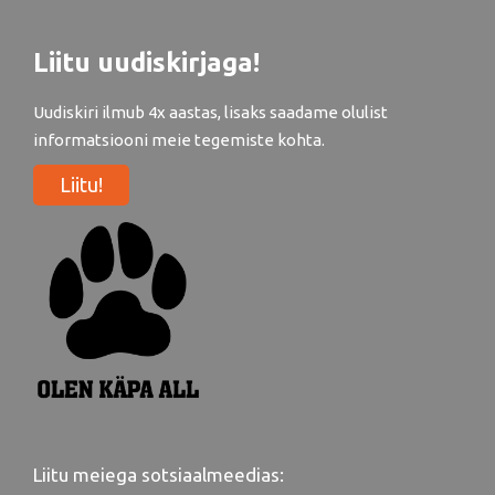
Liitu uudiskirjaga!
Uudiskiri ilmub 4x aastas, lisaks saadame olulist
informatsiooni meie tegemiste kohta.
Liitu!
Liitu meiega sotsiaalmeedias: