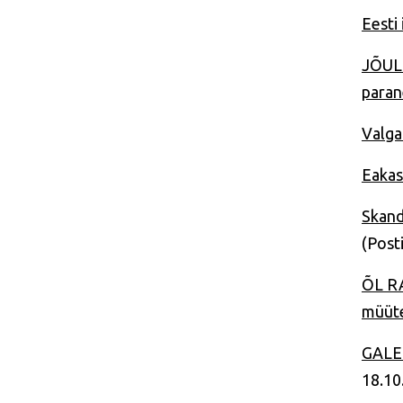
Eesti
JÕULU
paran
Valga
Eakas
Skand
(Post
ÕL RA
müüte
GALER
18.10