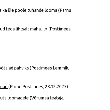
aika üle poole tuhande looma
(Pärnu
tud teda lihtsalt maha…»
(Postimees,
töötajad pahviks
(Postimees Lemmik,
oomad
(Pärnu Postimees, 28.12.2025)
oduta loomadele
(Võrumaa teataja,