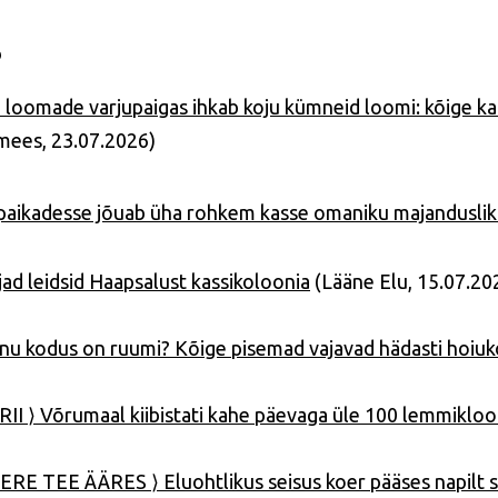
6
 loomade varjupaigas ihkab koju kümneid loomi: kõige k
mees, 23.07.2026)
paikadesse jõuab üha rohkem kasse omaniku majanduslik
jad leidsid Haapsalust kassikoloonia
(Lääne Elu, 15.07.20
inu kodus on ruumi? Kõige pisemad vajavad hädasti hoiu
II ⟩ Võrumaal kiibistati kahe päevaga üle 100 lemmiklo
RE TEE ÄÄRES ⟩ Eluohtlikus seisus koer pääses napilt s