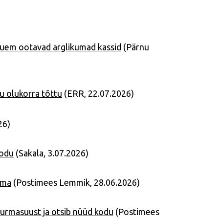
auem ootavad arglikumad kassid
(Pärnu
u olukorra tõttu
(ERR, 22.07.2026)
26)
kodu
(Sakala, 3.07.2026)
oma
(
Postimees Lemmik, 28.06.2026)
urmasuust ja otsib nüüd kodu
(Postimees