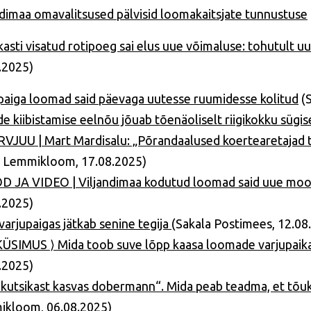
ndimaa omavalitsused pälvisid loomakaitsjate tunnustuse
kasti visatud rotipoeg sai elus uue võimaluse: tohutult u
.2025)
paiga loomad said päevaga uutesse ruumidesse kolitud
(S
de kiibistamise eelnõu jõuab tõenäoliselt riigikokku sügis
VJUU | Mart Mardisalu: „Põrandaalused koertearetajad tu
i Lemmikloom, 17.08.2025)
 JA VIDEO | Viljandimaa kodutud loomad said uue moo
.2025)
varjupaigas jätkab senine tegija
(Sakala Postimees, 12.08
ÜSIMUS ⟩ Mida toob suve lõpp kaasa loomade varjupai
.2025)
ikutsikast kasvas dobermann“. Mida peab teadma, et tõu
kloom, 06.08.2025)