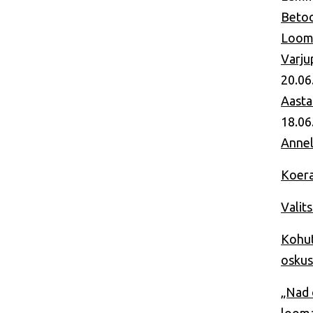
Betoo
Looma
Varju
20.06
Aasta
18.06
Annel
Koera
Valit
Kohut
osku
„Nad 