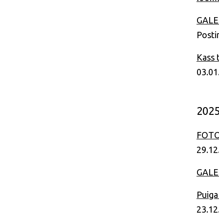
GALER
Posti
Kass 
03.01
202
FOTOD
29.12
GALER
Puiga
23.12