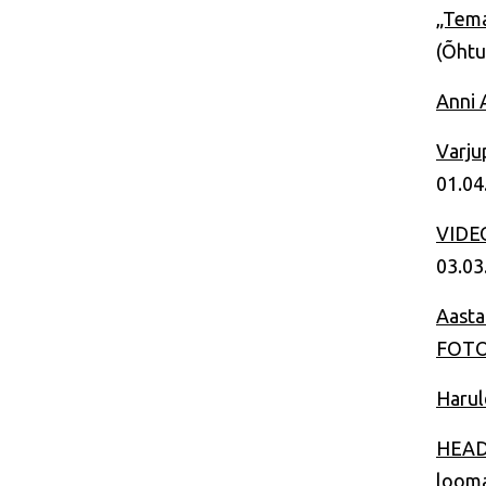
„Tema
(Õhtu
Anni 
Varju
01.04
VIDEO
03.03
Aasta
FOTOD
Harul
HEADE
looma