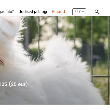
jad abi?
Uudised ja blogi
E-pood
EST