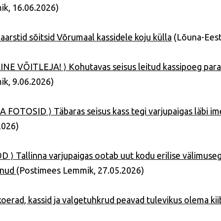
k, 16.06.2026)
arstid sõitsid Võrumaal kassidele koju külla
(Lõuna-Eest
NE VÕITLEJA! ⟩ Kohutavas seisus leitud kassipoeg para
k, 9.06.2026)
 FOTOSID ⟩ Täbaras seisus kass tegi varjupaigas läbi i
2026)
 ⟩ Tallinna varjupaigas ootab uut kodu erilise välimuseg
anud
(Postimees Lemmik, 27.05.2026)
koerad, kassid ja valgetuhkrud peavad tulevikus olema kii