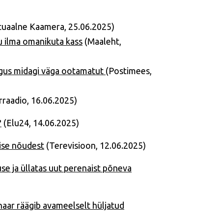
uaalne Kaamera, 25.06.2025)
gu ilma omanikuta kass
(Maaleht,
elgus midagi väga ootamatut
(Postimees,
rraadio, 16.06.2025)
?
(Elu24, 14.06.2025)
mise nõudest
(Terevisioon, 12.06.2025)
se ja üllatas uut perenaist põneva
aar räägib avameelselt hüljatud