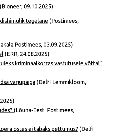
(Bioneer, 09.10.2025)
udishimulik tegelane
(Postimees,
akala Postimees, 03.09.2025)
el
(ERR, 24.08.2025)
leks kriminaalkorras vastutusele võtta!“
dsa varjupaiga
(Delfi Lemmikloom,
.2025)
kades?
(Lõuna-Eesti Postimees,
koera ostes ei tabaks pettumus?
(Delfi