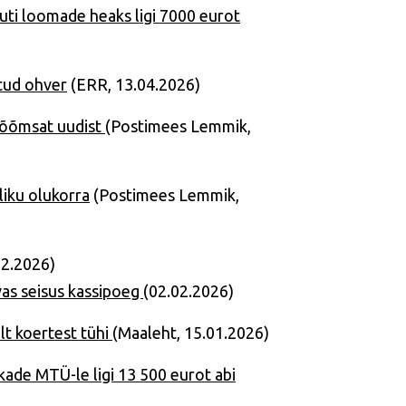
ti loomade heaks ligi 7000 eurot
atud ohver
(ERR, 13.04.2026)
 rõõmsat uudist
(Postimees Lemmik,
liku olukorra
(Postimees Lemmik,
02.2026)
vas seisus kassipoeg
(02.02.2026)
lt koertest tühi
(Maaleht, 15.01.2026)
de MTÜ-le ligi 13 500 eurot abi