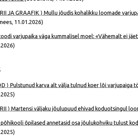
II JA GRAAFIK ⟩ Mullu jõudis kohalikku loomade varjup
mees, 11.01.2026)
toodi varjupaika väga kummalisel moel: «Vähemalt ei jäe
.2026)
5
 ⟩ Pulstunud karva alt välja tulnud koer lõi varjupaiga 
.2025)
II ⟩ Martensi väljaku jõulupuud ehivad koduotsingul l
 põhikooli õpilased annetasid osa jõulukohviku tulust k
.2025)