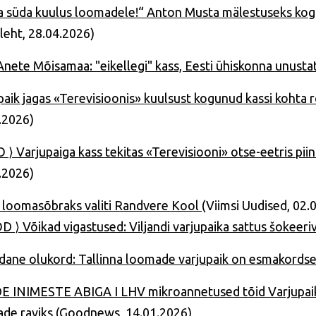
 süda kuulus loomadele!“ Anton Musta mälestuseks kogu
leht, 28.04.2026)
Anete Mõisamaa: "eikellegi" kass, Eesti ühiskonna unust
paik jagas «Terevisioonis» kuulsust kogunud kassi kohta
.2026)
 ⟩ Varjupaiga kass tekitas «Terevisiooni» otse-eetris piin
.2026)
 loomasõbraks valiti Randvere Kool
(Viimsi Uudised, 02.
 ⟩ Võikad vigastused: Viljandi varjupaika sattus šokeeri
dane olukord: Tallinna loomade varjupaik on esmakordse
 INIMESTE ABIGA I LHV mikroannetused tõid Varjupaika
de raviks
(Goodnews, 14.01.2026)