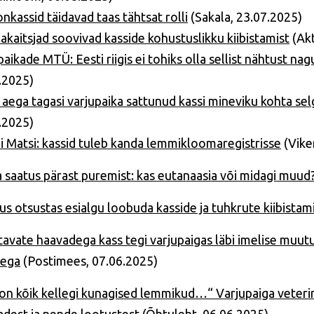
nkassid täidavad taas tähtsat rolli
(Sakala, 23.07.2025)
kaitsjad soovivad kasside kohustuslikku kiibistamist
(Akt
paikade MTÜ: Eesti riigis ei tohiks olla sellist nähtust na
.2025)
 aega tagasi varjupaika sattunud kassi mineviku kohta s
.2025)
i Matsi: kassid tuleb kanda lemmikloomaregistrisse
(Vike
 saatus pärast puremist: kas eutanaasia või midagi muud
sus otsustas esialgu loobuda kasside ja tuhkrute kiibista
avate haavadega kass tegi varjupaigas läbi imelise muutu
sega
(Postimees, 07.06.2025)
on kõik kellegi kunagised lemmikud…“ Varjupaiga veterin