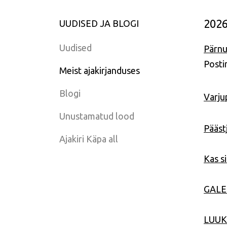
202
UUDISED JA BLOGI
Uudised
Pärnu
Posti
Meist ajakirjanduses
Blogi
Varju
Unustamatud lood
Pääst
Ajakiri Käpa all
Kas s
GALER
LUUKE