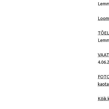
Lemmi
Looma
TÕELI
Lemmi
VAATA
4.06.
FOTOD
kaot
Kõik 