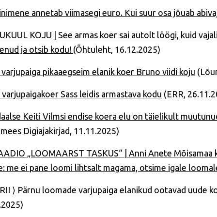
 inimene annetab viimasegi euro. Kui suur osa jõuab abiva
KUUL KOJU | See armas koer sai autolt löögi, kuid vajali
enud ja otsib kodu!
(Õhtuleht, 16.12.2025)
 varjupaiga pikaaegseim elanik koer Bruno viidi koju
(Lõun
 varjupaigakoer Sass leidis armastava kodu
(ERR, 26.11.2
aalse Keiti Vilmsi endise koera elu on täielikult muutunu
imees Digiajakirjad, 11.11.2025)
ADIO „LOOMAARST TASKUS“ | Anni Anete Mõisamaa kum
: me ei pane loomi lihtsalt magama, otsime igale looma
II ⟩ Pärnu loomade varjupaiga elanikud ootavad uude k
.2025)