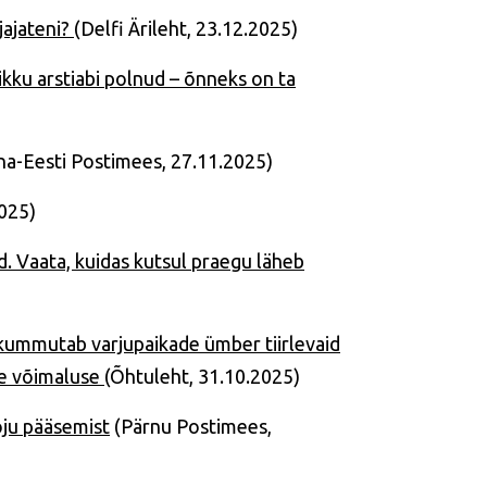
jajateni?
(Delfi Ärileht, 23.12.2025)
kku arstiabi polnud – õnneks on ta
a-Eesti Postimees, 27.11.2025)
025)
d. Vaata, kuidas kutsul praegu läheb
mutab varjupaikade ümber tiirlevaid
le võimaluse
(Õhtuleht, 31.10.2025)
oju pääsemist
(Pärnu Postimees,