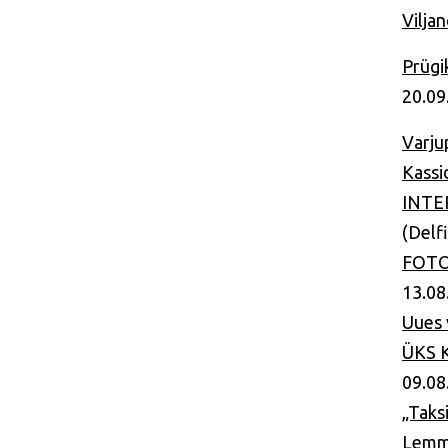
Vilja
Prügi
20.09
Varju
Kassi
INTER
(Delf
FOTOD
13.08
Uues 
ÜKS K
09.08
„Taks
Lemmi