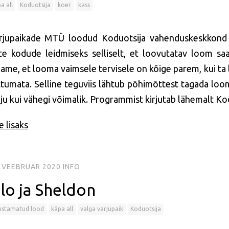
a all
Koduotsija
koer
kass
rjupaikade MTÜ loodud Koduotsija vahenduskeskkond
te kodude leidmiseks selliselt, et loovutatav loom saa
iame, et looma vaimsele tervisele on kõige parem, kui ta 
ttumata. Selline teguviis lähtub põhimõttest tagada loom
lju kui vähegi võimalik. Programmist kirjutab lähemalt Ko
 lisaks
. VEEBRUAR 2020
INFO
ilo ja Sheldon
ustamatud lood
käpa all
valga varjupaik
Koduotsija