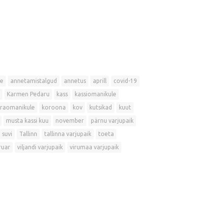
e
annetamistalgud
annetus
aprill
covid-19
Karmen Pedaru
kass
kassiomanikule
raomanikule
koroona
kov
kutsikad
kuut
musta kassi kuu
november
pärnu varjupaik
suvi
Tallinn
tallinna varjupaik
toeta
ruar
viljandi varjupaik
virumaa varjupaik