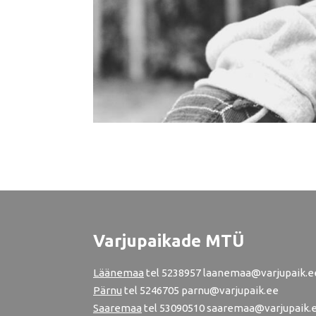
Varjupaikade MTÜ
Läänemaa
tel
5238957
laanemaa@varjupaik.e
Pärnu
tel
5246705
parnu@varjupaik.ee
Saaremaa
tel 53090510 saaremaa@varjupaik.