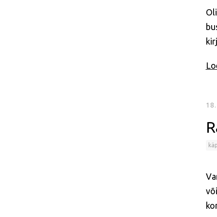
Oli
bus
ki
Loe
18.
R
käp
Va
või
ko