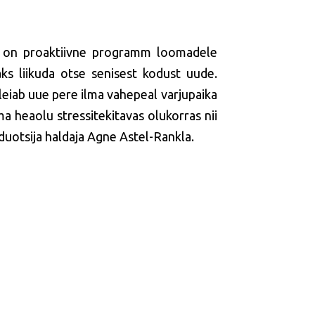
 on proaktiivne programm loomadele
ks liikuda otse senisest kodust uude.
leiab uue pere ilma vahepeal varjupaika
a heaolu stressitekitavas olukorras nii
duotsija haldaja Agne Astel-Rankla.