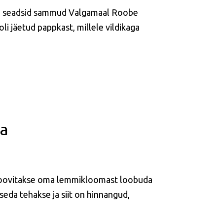
st ja seadsid sammud Valgamaal Roobe
li jäetud pappkast, millele vildikaga
ta
s soovitakse oma lemmikloomast loobuda
 seda tehakse ja siit on hinnangud,