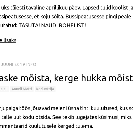
 üks täiesti tavaline aprillikuu päev. Lapsed tulid kooli
sipeatusesse, et koju sõita. Bussipeatusesse pingi peale o
rjutatud: TASUTA! NAUDI ROHELIST!
 lisaks
 JUUNI 2019
INFO
aske mõista, kerge hukka mõis
a all
Anneli Matsi
Koduotsija
rjupaiga töös jõuavad meieni üsna tihti kuulutused, ku
 talle uut kodu otsida. See tekib lugejates küsimusi, miks
mmentaarid kuulutusele kerged tulema.