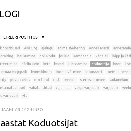
LOGI
FILTREERI POSTITUSI
k postitused
Aivi Org
ajalugu
animalsheltering
Anneli Matsi
annetamin
draising
haukumine
hoiukodu
jõulud
kampaania
käpa all
käpp ja käsi
treerimine
Kätlin Hein
kett
kevad
kiibistamine
Koduotsija
koer
koe
nemaa varjupaik
lemmikloom
looma võtmine
loomaarst
meie inimesed
city
püsiannetus
rexi fond
rott
seenior
steriliseerimine
südamekuu
ustamatud lood
vabatahtlikud
vajan abi
valga varjupaik
varjupaik
veeb
u varjupaik
vta
. JAANUAR 2024
INFO
 aastat Koduotsijat