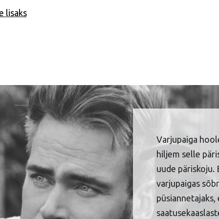
 lisaks
Varjupaiga hool
hiljem selle pär
uude päriskoju. 
varjupaigas sõbr
püsiannetajaks, 
saatusekaaslaste