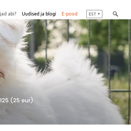
jad abi?
Uudised ja blogi
E-pood
EST