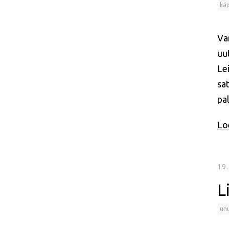
käp
Va
uu
Le
sa
pa
Loe
19
L
un