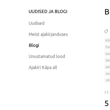
B
UUDISED JA BLOGI
Uudised
Meist ajakirjanduses
Kõi
Blogi
fun
kas
Unustamatud lood
lää
Ajakiri Käpa all
pet
un
võr
23
5