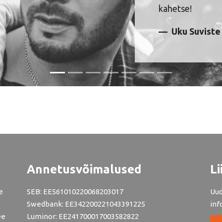
kahetse!
Uku Suviste
Annetusvõimalused
Li
e
SEB: EE561010220068203017
Uud
Swedbank: EE342200221043391225
inf
ee
Luminor: EE241700017003582822