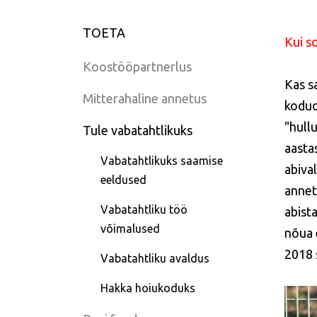
TOETA
Kui s
Koostööpartnerlus
Kas s
Mitterahaline annetus
koduo
"hull
Tule vabatahtlikuks
aasta
Vabatahtlikuks saamise
abiva
eeldused
annet
Vabatahtliku töö
abist
võimalused
nõua 
2018
Vabatahtliku avaldus
Hakka hoiukoduks