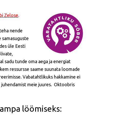
bi Zelose
.
 teha nende
te samasuguste
es üle Eesti
livate,
tal sadu tunde oma aega ja energiat
rohkem ressursse saame suunata loomade
treerimisse. Vabatahtlikuks hakkamine ei
u juhendamist meie juures. Oktoobris
ampa löömiseks: