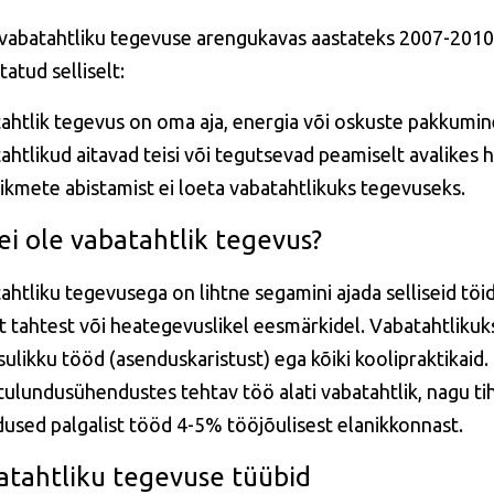
 vabatahtliku tegevuse arengukavas aastateks 2007-2010
atud selliselt:
ahtlik tegevus on oma aja, energia või oskuste pakkumine
ahtlikud aitavad teisi või tegutsevad peamiselt avalikes
iikmete abistamist ei loeta vabatahtlikuks tegevuseks.
ei ole vabatahtlik tegevus?
ahtliku tegevusega on lihtne segamini ajada selliseid töid
t tahtest või heategevuslikel eesmärkidel. Vabatahtlikuk
ulikku tööd (asenduskaristust) ega kõiki koolipraktikaid. 
tulundusühendustes tehtav töö alati vabatahtlik, nagu ti
used palgalist tööd 4-5% tööjõulisest elanikkonnast.
atahtliku tegevuse tüübid