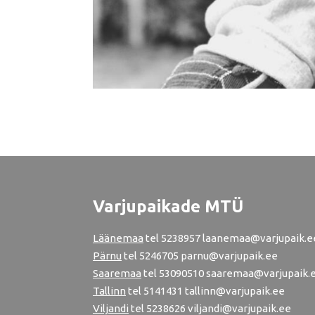
Varjupaikade MTÜ
Läänemaa
tel
5238957
laanemaa@varjupaik.e
Pärnu
tel
5246705
parnu@varjupaik.ee
Saaremaa
tel 53090510 saaremaa@varjupaik.
Tallinn
tel
5141431
tallinn@varjupaik.ee
Viljandi
tel
5238626
viljandi@varjupaik.ee