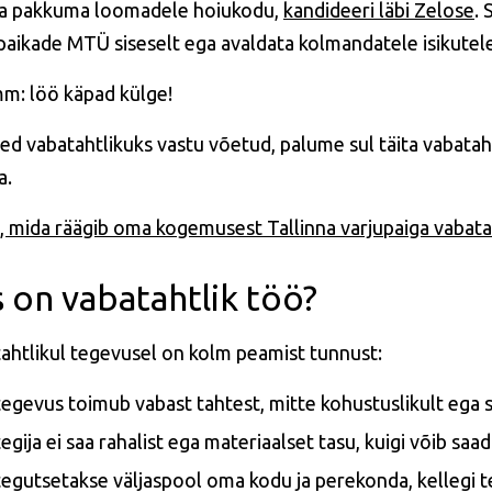
a pakkuma loomadele hoiukodu,
kandideeri läbi Zelose
. 
paikade MTÜ siseselt ega avaldata kolmandatele isikutele
mm: löö käpad külge!
led vabatahtlikuks vastu võetud, palume sul täita vabata
a.
, mida räägib oma kogemusest Tallinna varjupaiga vabataht
 on vabatahtlik töö?
ahtlikul tegevusel on kolm peamist tunnust:
tegevus toimub vabast tahtest, mitte kohustuslikult ega sun
tegija ei saa rahalist ega materiaalset tasu, kuigi võib saa
tegutsetakse väljaspool oma kodu ja perekonda, kellegi t