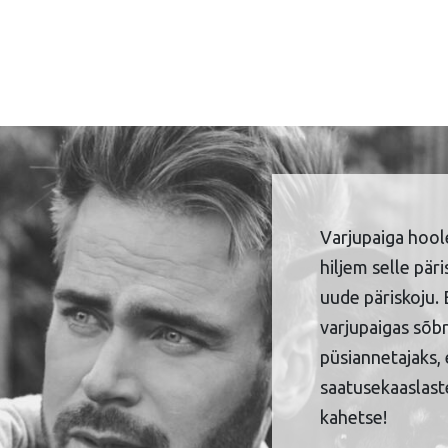
Varjupaiga hool
hiljem selle pär
uude päriskoju. 
varjupaigas sõbr
püsiannetajaks, 
saatusekaaslaste
kahetse!