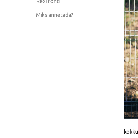
Rexi fond
Miks annetada?
kokku