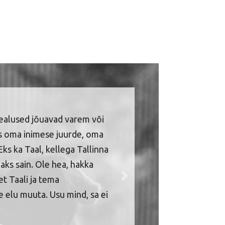
ealused jõuavad varem või
is oma inimese juurde, oma
Eks ka Taal, kellega Tallinna
aks sain. Ole hea, hakka
et Taali ja tema
Next
 elu muuta. Usu mind, sa ei