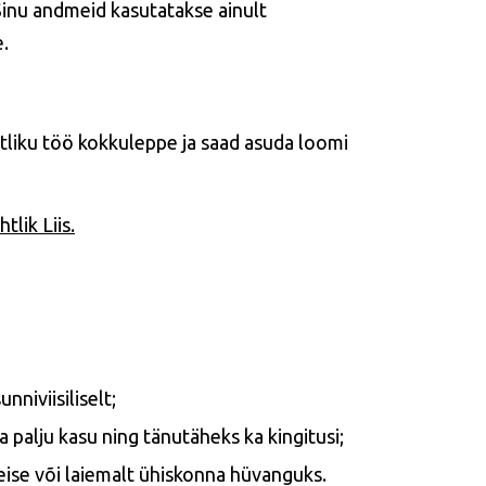
Sinu andmeid kasutatakse ainult
.
htliku töö kokkuleppe ja saad asuda loomi
lik Liis.
niviisiliselt;
da palju kasu ning tänutäheks ka kingitusi;
eise või laiemalt ühiskonna hüvanguks.