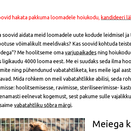
oovid hakata pakkuma loomadele hoiukodu,
kandideeri lä
a soovid aidata meid loomadele uute kodude leidmisel ja
otuse võimalikult meeldivaks? Kas soovid kohtuda teis
udega"? Me hoolitseme oma
varjupaikades
ning hoiukodud
s ligikaudu 4000 looma eest. Me ei suudaks seda ilma hoo
lmite ning pühendunud vabatahtliketa, kes meile igal aas
avad. Mida rohkem on meil vabatahtlikke abilisi, seda 
amisse: hoolitsemisesse, ravimisse, steriliseerimisse- kas
enamasti eelnevat kogemust, sest pakume sulle vajalikk
 saime
vabatahtliku sõbra märgi
.
Meiega k