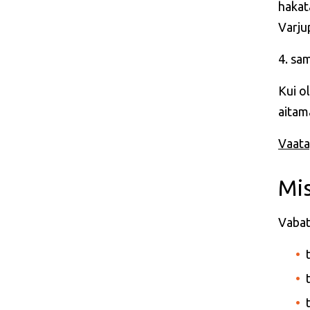
hakat
Varju
4. sa
Kui o
aitam
Vaata
Mis
Vabat