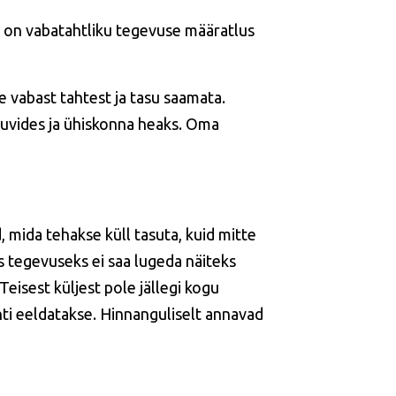
 on vabatahtliku tegevuse määratlus
 vabast tahtest ja tasu saamata.
 huvides ja ühiskonna heaks. Oma
, mida tehakse küll tasuta, kuid mitte
s tegevuseks ei saa lugeda näiteks
Teisest küljest pole jällegi kogu
hti eeldatakse. Hinnanguliselt annavad