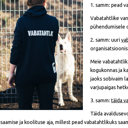
1. samm: pead 
Vabatahtlike van
pühendumisele 
2. samm: uuri
vab
organisatsioonis
Meie vabatahtli
kogukonnas ja ka 
jaoks sobivaim l
varjupaigas hetke
3. samm:
täida v
Täida avaldusevo
saamise ja koolituse aja, millest pead vabatahtlikuks saa