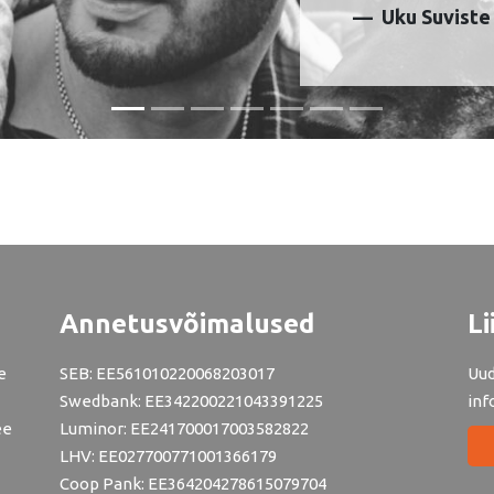
Uku Suviste
Annetusvõimalused
Li
e
SEB: EE561010220068203017
Uud
Swedbank: EE342200221043391225
inf
ee
Luminor: EE241700017003582822
LHV: EE027700771001366179
Coop Pank: EE364204278615079704