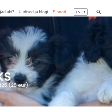
jad abi?
Uudised ja blogi
E-pood
EST