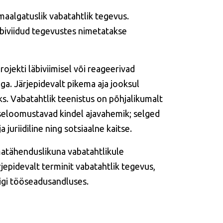
maalgatuslik vabatahtlik tegevus.
äbiviidud tegevustes nimetatakse
ojekti läbiviimisel või reageerivad
ga. Järjepidevalt pikema aja jooksul
s. Vabatahtlik teenistus on põhjalikumalt
 iseloomustavad kindel ajavahemik; selged
 juriidiline ning sotsiaalne kaitse.
matähenduslikuna vabatahtlikule
jepidevalt terminit vabatahtlik tegevus,
iigi tööseadusandluses.