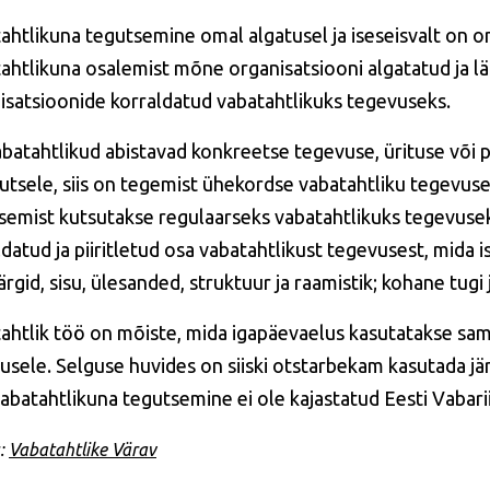
ahtlikuna tegutsemine omal algatusel ja iseseisvalt on o
ahtlikuna osalemist mõne organisatsiooni algatatud ja l
isatsioonide korraldatud vabatahtlikuks tegevuseks.
abatahtlikud abistavad konkreetse tegevuse, ürituse või pr
kutsele, siis on tegemist ühekordse vabatahtliku tegevuse
semist kutsutakse regulaarseks vabatahtlikuks tegevusek
ldatud ja piiritletud osa vabatahtlikust tegevusest, mida
gid, sisu, ülesanded, struktuur ja raamistik; kohane tugi ja
ahtlik töö on mõiste, mida igapäevaelus kasutatakse sa
usele. Selguse huvides on siiski otstarbekam kasutada jär
vabatahtlikuna tegutsemine ei ole kajastatud Eesti Vabar
s:
Vabatahtlike Värav