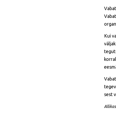
Vabat
Vabat
organ
Kui v
välja
tegut
korra
eesmär
Vabat
tegev
sest 
Allika