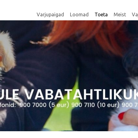
Varjupaigad
Loomad
Toeta
Meist
Va