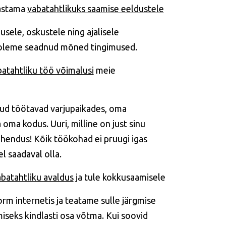
vastama
vabatahtlikuks saamise eeldustele
usele, oskustele ning ajalisele
oleme seadnud mõned tingimused.
atahtliku töö võimalusi
meie
kud töötavad varjupaikades, oma
oma kodus. Uuri, milline on just sinu
ahendus! Kõik töökohad ei pruugi igas
l saadaval olla.
abatahtliku avaldus
ja tule kokkusaamisele
rm internetis ja teatame sulle järgmise
miseks kindlasti osa võtma. Kui soovid