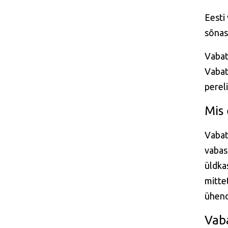
Eesti
sõnast
Vabat
Vabat
perel
Mis 
Vabat
vabas
üldkas
mitte
ühend
Vab