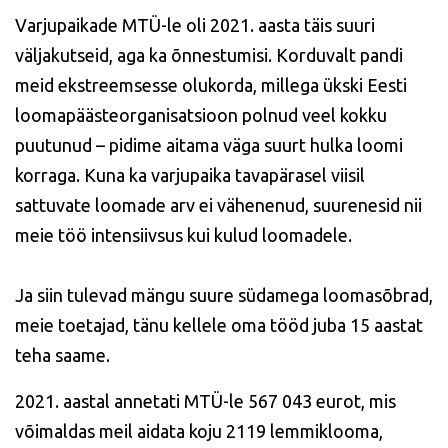
Varjupaikade MTÜ-le oli 2021. aasta täis suuri
väljakutseid, aga ka õnnestumisi. Korduvalt pandi
meid ekstreemsesse olukorda, millega ükski Eesti
loomapäästeorganisatsioon polnud veel kokku
puutunud – pidime aitama väga suurt hulka loomi
korraga. Kuna ka varjupaika tavapärasel viisil
sattuvate loomade arv ei vähenenud, suurenesid nii
meie töö intensiivsus kui kulud loomadele.
Ja siin tulevad mängu suure südamega loomasõbrad,
meie toetajad, tänu kellele oma tööd juba 15 aastat
teha saame.
2021. aastal annetati MTÜ-le 567 043 eurot, mis
võimaldas meil aidata koju 2119 lemmiklooma,