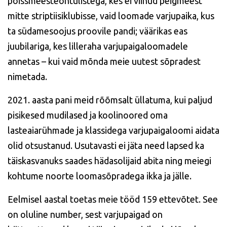
poissmeesteõhtulistega, kes ei viinud peigmeest
mitte striptiisiklubisse, vaid loomade varjupaika, kus
ta südamesoojus proovile pandi; väärikas eas
juubilariga, kes lilleraha varjupaigaloomadele
annetas – kui vaid mõnda meie uutest sõpradest
nimetada.
2021. aasta pani meid rõõmsalt üllatuma, kui paljud
pisikesed mudilased ja koolinoored oma
lasteaiarühmade ja klassidega varjupaigaloomi aidata
olid otsustanud. Usutavasti ei jäta need lapsed ka
täiskasvanuks saades hädasolijaid abita ning meiegi
kohtume noorte loomasõpradega ikka ja jälle.
Eelmisel aastal toetas meie tööd 159 ettevõtet. See
on oluline number, sest varjupaigad on