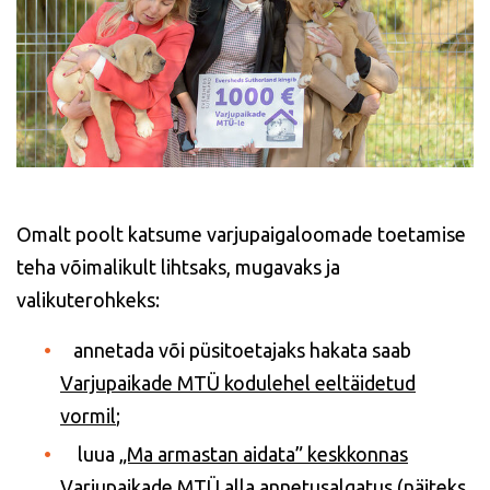
Omalt poolt katsume varjupaigaloomade toetamise
teha võimalikult lihtsaks, mugavaks ja
valikuterohkeks:
annetada või püsitoetajaks hakata saab
Varjupaikade MTÜ kodulehel eeltäidetud
vormil
;
luua
„Ma armastan aidata” keskkonnas
Varjupaikade MTÜ alla annetusalgatus (näiteks