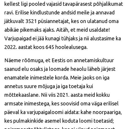
kellest ligi pooled vajasid tavapärasest põhjalikumat
ravi. Erilise kindlustunde andsid meile ja annavad
jätkuvalt 3521 püsiannetajat, kes on ulatanud oma
abikäe pikemaks ajaks. Aitäh, et meid usaldate!
Varjupaigad ei jää kunagi tühjaks ja nii alustasime ka
2022. aastat koos 645 hoolealusega.
Näeme rõõmuga, et Eestis on annetamiskultuur
saanud elu osaks ja loomade heaolu läheb järjest
enamatele inimestele korda. Meie jaoks on iga
annetus suure mõjuga ja iga toetaja kui
mõttekaaslane. Nii viis 2021. aasta meid kokku
armsate inimestega, kes soovisid oma väga erilisel
päeval ka varjupaigaloomi aidata: kahe noorpaariga,
kes pulmakinkide asemel koduta loomi toetasid;