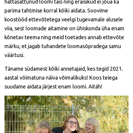
hättasattunud loomi täis ning eraisikud ei jõua ka
parima tahtmise korral kõiki aidata. Soovime
koostööd ettevõtetega veelgi tugevamale alusele
viia, sest loomade aitamine on ühiskonda üha enam
kõnetav teema ning meid toetades annab ettevõte
märku, et jagab tuhandete loomasõpradega samu
väärtusi.
Täname südamest kõiki annetajaid, kes tegid 2021.
aastal võimatuna näiva võimalikuks! Koos teiega
suudame aidata järjest enam loomi. Aitäh!