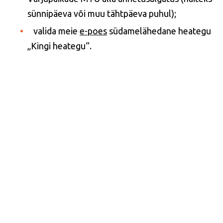
sünnipäeva või muu tähtpäeva puhul);
valida meie
e-poes
südamelähedane heategu
„Kingi heategu“.