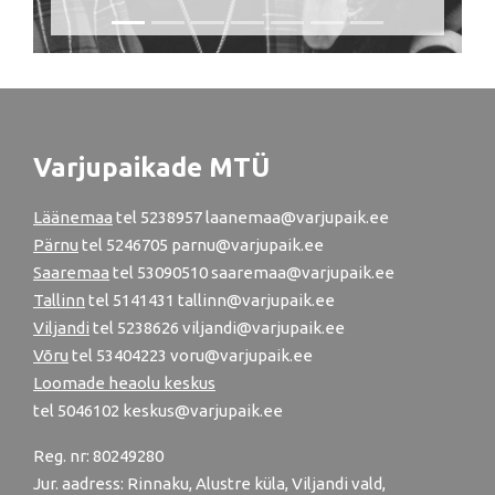
Varjupaikade MTÜ
Läänemaa
tel
5238957
laanemaa@varjupaik.ee
Pärnu
tel
5246705
parnu@varjupaik.ee
Saaremaa
tel 53090510 saaremaa@varjupaik.ee
Tallinn
tel
5141431
tallinn@varjupaik.ee
Viljandi
tel
5238626
viljandi@varjupaik.ee
Võru
tel
53404223
voru@varjupaik.ee
Loomade heaolu keskus
tel
5046102
keskus@varjupaik.ee
Reg. nr: 80249280
Jur. aadress: Rinnaku, Alustre küla, Viljandi vald,