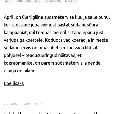
aprill
kampaania
koer
südamekuu
käpa all
Aprill on üleriigiline südametervise kuu ja selle puhul
korraldasime juba viiendat aastat südamesõbra
kampaaniat, mil tõmbasime erilist tähelepanu just
varjupaiga koertele. Koduotsivad koerad ja inimeste
südametervis on omavahel seotud väga lihtsal
põhjusel – teadusuuringud näitavad, et
koeraomanikel on parem südametervis ja nende
eluiga on pikem.
Loe lisaks
25. APRILL 2023
INFO