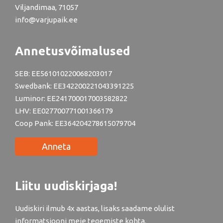
Viljandimaa, 71057
info@varjupaik.ee
Annetusvõimalused
SEB: EE561010220068203017
Swedbank: EE342200221043391225
Luminor: EE241700017003582822
LHV: EE027700771001366179
Coop Pank: EE364204278615079704
Anneta
Liitu uudiskirjaga!
Uudiskiri ilmub 4x aastas, lisaks saadame olulist
informatsiooni meie tegemiste kohta.