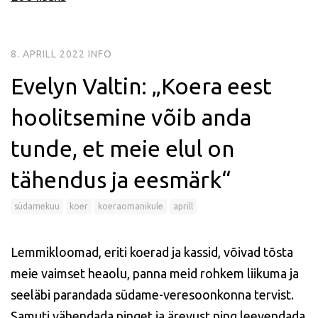
8. APRILL 2022
INFO
Evelyn Valtin: „Koera eest
hoolitsemine võib anda
tunde, et meie elul on
tähendus ja eesmärk“
südamekuu
koer
koeraomanikule
aprill
Lemmikloomad, eriti koerad ja kassid, võivad tõsta
meie vaimset heaolu, panna meid rohkem liikuma ja
seeläbi parandada südame-veresoonkonna tervist.
Samuti vähendada pinget ja ärevust ning leevendada