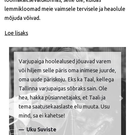
lemmikloomad meie vaimsele tervisele ja heaolule
mõjuda võivad.
Loe lisaks
Varjupaiga hoolealused jõuavad varem
või hiljem selle päris oma inimese juurde,
oma uude päriskoju. Eks ka Taal, kellega
Tallinna varjupaigas sõbraks sain. Ole
hea, hakka püsiannetajaks, et Taali ja
Previous
Next
tema saatusekaaslaste elu muuta. Usu
mind, sa ei kahetse!
Uku Suviste