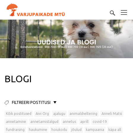
BLOGI
FILTREERI POSTITUSI
Kõik postitused
Aivi Org
ajalugu
animalsheltering
Anneli Matsi
annetamine
annetamistalgud
annetus
aprill
covid-19
fundraising
haukumine
hoiukodu
jõulud
kampaania
käpa all