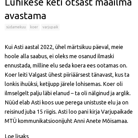
Lühikese keti otsast maailma
avastama
südamekuu
koer
varjupaik
Kui Asti aastal 2022, ühel märtsikuu päeval, meie
hoole alla saabus, ei oleks me osanud ilmaski
ennustada, milline elu seda koera ees ootamas on.
Koer leiti Valgast ühest piiriäärsest tänavast, kus ta
lonkis ihuüksi, ketijupp järele lohisemas. Koer oli
ilmselgelt palju läbi elanud – ta oli nälginud ja arglik.
Nüüd elab Asti koos uue perega unistuste elu ja on
reisinud juba 15 riigis. Asti loo pani kirja Varjupaikade
MTÜ kommunikatsioonijuht Anni Anete Mõisamaa.
Loe lisaks