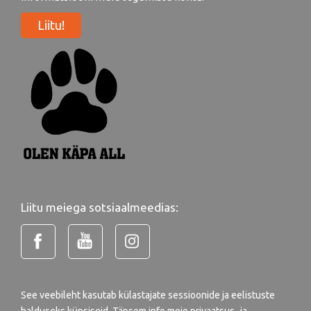
Liitu!
Liitu meiega sotsiaalmeedias:
See veebileht kasutab külastajate sessioonide ja eelistuste