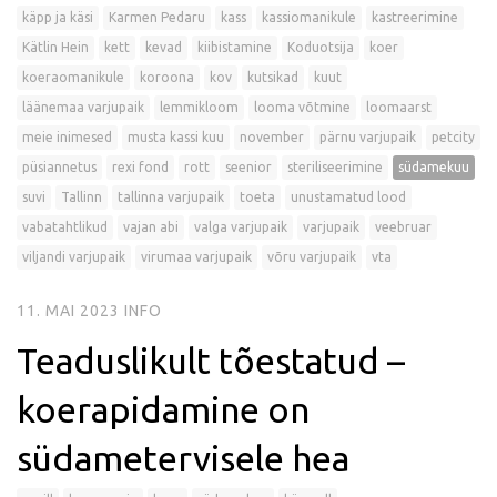
käpp ja käsi
Karmen Pedaru
kass
kassiomanikule
kastreerimine
Kätlin Hein
kett
kevad
kiibistamine
Koduotsija
koer
koeraomanikule
koroona
kov
kutsikad
kuut
läänemaa varjupaik
lemmikloom
looma võtmine
loomaarst
meie inimesed
musta kassi kuu
november
pärnu varjupaik
petcity
püsiannetus
rexi fond
rott
seenior
steriliseerimine
südamekuu
suvi
Tallinn
tallinna varjupaik
toeta
unustamatud lood
vabatahtlikud
vajan abi
valga varjupaik
varjupaik
veebruar
viljandi varjupaik
virumaa varjupaik
võru varjupaik
vta
11. MAI 2023
INFO
Teaduslikult tõestatud –
koerapidamine on
südametervisele hea