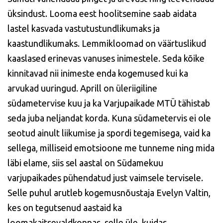
üksindust. Looma eest hoolitsemine saab aidata
lastel kasvada vastutustundlikumaks ja
kaastundlikumaks. Lemmikloomad on väärtuslikud
kaaslased erinevas vanuses inimestele. Seda kõike
kinnitavad nii inimeste enda kogemused kui ka
arvukad uuringud. Aprill on üleriigiline
südametervise kuu ja ka Varjupaikade MTÜ tähistab
seda juba neljandat korda. Kuna südametervis ei ole
seotud ainult liikumise ja spordi tegemisega, vaid ka
sellega, milliseid emotsioone me tunneme ning mida
läbi elame, siis sel aastal on Südamekuu
varjupaikades pühendatud just vaimsele tervisele.
Selle puhul arutleb kogemusnõustaja Evelyn Valtin,
kes on tegutsenud aastaid ka
loomakaitsevaldkonnas, selle üle, kuidas