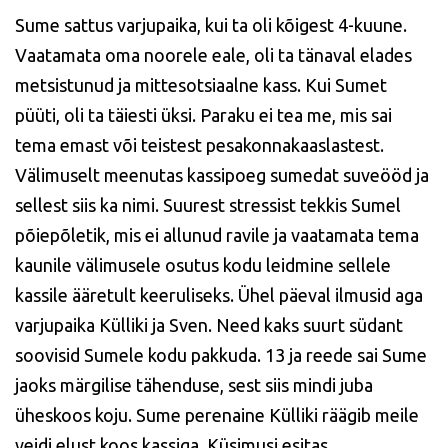
Sume sattus varjupaika, kui ta oli kõigest 4-kuune.
Vaatamata oma noorele eale, oli ta tänaval elades
metsistunud ja mittesotsiaalne kass. Kui Sumet
püüti, oli ta täiesti üksi. Paraku ei tea me, mis sai
tema emast või teistest pesakonnakaaslastest.
Välimuselt meenutas kassipoeg sumedat suveööd ja
sellest siis ka nimi. Suurest stressist tekkis Sumel
põiepõletik, mis ei allunud ravile ja vaatamata tema
kaunile välimusele osutus kodu leidmine sellele
kassile ääretult keeruliseks. Ühel päeval ilmusid aga
varjupaika Külliki ja Sven. Need kaks suurt südant
soovisid Sumele kodu pakkuda. 13 ja reede sai Sume
jaoks märgilise tähenduse, sest siis mindi juba
üheskoos koju. Sume perenaine Külliki räägib meile
veidi elust koos kassiga. Küsimusi esitas