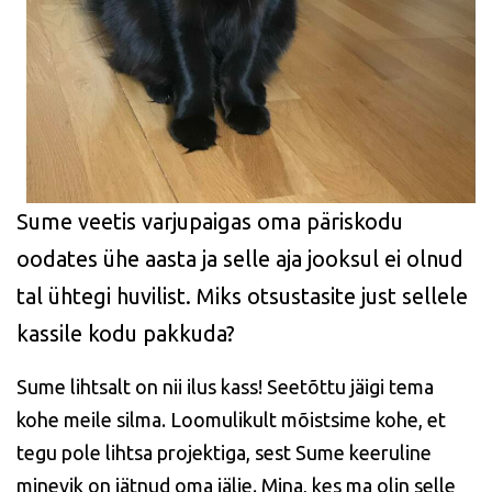
Sume veetis varjupaigas oma päriskodu
oodates ühe aasta ja selle aja jooksul ei olnud
tal ühtegi huvilist. Miks otsustasite just sellele
kassile kodu pakkuda?
Sume lihtsalt on nii ilus kass! Seetõttu jäigi tema
kohe meile silma. Loomulikult mõistsime kohe, et
tegu pole lihtsa projektiga, sest Sume keeruline
minevik on jätnud oma jälje. Mina, kes ma olin selle