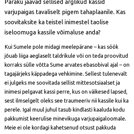
Paraku jäävad sellised arglikud kassid
varjupaigas tavaliselt pigem tahaplaanile. Kas
soovitaksite ka teistel inimestel taolise
iseloomuga kassile võimaluse anda?
Kui Sumele pole midagi meelepärane – kas söök
jõuab liiga aeglaselt taldrikule või on teda proovitud
korraks sülle võtta Sume arvates ebasobival ajal – on
tagajärjeks käppadega vehkimine. Sellest tulenevalt
ei julgeks me soovitada sellist mittesotsiaalset ja
inimesi pelgavat kassi perre, kus on väikesed lapsed,
sest ilmselgelt oleks see traumeeriv nii kassile kui ka
perele. Igal muul juhul tasub kindlasti kaaluda kodu
pakkumist keerulise minevikuga varjupaigaloomale.
Meie ei ole kordagi kahetsenud otsust pakkuda