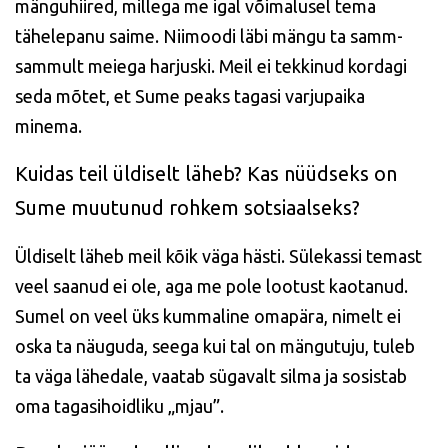
mänguhiired, millega me igal võimalusel tema
tähelepanu saime. Niimoodi läbi mängu ta samm-
sammult meiega harjuski. Meil ei tekkinud kordagi
seda mõtet, et Sume peaks tagasi varjupaika
minema.
Kuidas teil üldiselt läheb? Kas nüüdseks on
Sume muutunud rohkem sotsiaalseks?
Üldiselt läheb meil kõik väga hästi. Sülekassi temast
veel saanud ei ole, aga me pole lootust kaotanud.
Sumel on veel üks kummaline omapära, nimelt ei
oska ta näuguda, seega kui tal on mängutuju, tuleb
ta väga lähedale, vaatab sügavalt silma ja sosistab
oma tagasihoidliku „mjau”.