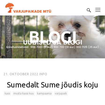
BLOGI
21. OKTOOBER 2022
INFO
Sumedalt Sume jõudis koju
kass
musta kassi kuu
kampaania
varjupaik