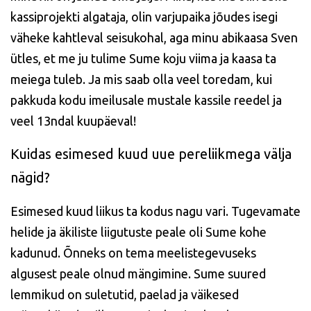
kassiprojekti algataja, olin varjupaika jõudes isegi
väheke kahtleval seisukohal, aga minu abikaasa Sven
ütles, et me ju tulime Sume koju viima ja kaasa ta
meiega tuleb. Ja mis saab olla veel toredam, kui
pakkuda kodu imeilusale mustale kassile reedel ja
veel 13ndal kuupäeval!
Kuidas esimesed kuud uue pereliikmega välja
nägid?
Esimesed kuud liikus ta kodus nagu vari. Tugevamate
helide ja äkiliste liigutuste peale oli Sume kohe
kadunud. Õnneks on tema meelistegevuseks
algusest peale olnud mängimine. Sume suured
lemmikud on suletutid, paelad ja väikesed