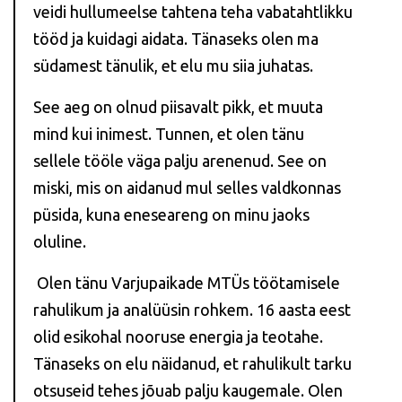
veidi hullumeelse tahtena teha vabatahtlikku
tööd ja kuidagi aidata. Tänaseks olen ma
südamest tänulik, et elu mu siia juhatas.
See aeg on olnud piisavalt pikk, et muuta
mind kui inimest. Tunnen, et olen tänu
sellele tööle väga palju arenenud. See on
miski, mis on aidanud mul selles valdkonnas
püsida, kuna eneseareng on minu jaoks
oluline.
Olen tänu Varjupaikade MTÜs töötamisele
rahulikum ja analüüsin rohkem. 16 aasta eest
olid esikohal nooruse energia ja teotahe.
Tänaseks on elu näidanud, et rahulikult tarku
otsuseid tehes jõuab palju kaugemale. Olen