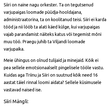
Siiri on naine nagu orkester. Ta on tegutsenud
varjupaigas loomade püüdja-hooldajana,
administraatorina, ta on koolitanud teisi. Siiri ei karda
tööd ja nii lööb ta alati käed külge, kui varjupaigas
vajab parandamist näiteks katus või tegemist mõni
muu töö. Praegu juhib ta Viljandi loomade
varjupaika.
Meie ühingus on olnud tulijaid ja minejaid. Kõik ei
pea sellele emotsionaalselt pingelisele tööle vastu.
Kuidas aga Triinu ja Siiri on suutnud kõik need 16
aastat täiel rinnal loomi aidata? Sellele küsimusele
vastavad naised ise.
Siiri Mängli: