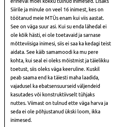
erineval moel kokku tulnud inimesed. Lisaks
Siirile ja minule on veel 16 inimest, kes on
töötanud meie MTÜs enam kui viis aastat.
See on väga suur asi. Kui su enda lähedal ei
ole kõik hästi, ei ole toetavaid ja sarnase
mõtteviisiga inimesi, siis ei saa ka kedagi teist
aidata. See käib samamoodi ka mu pere
kohta, kui seal ei oleks mõistmist ja täielikku
toetust, siis oleks väga keeruline. Kuskil
peab saama end ka täiesti maha laadida,
vajadusel ka ebatsensuurseid väljendeid
kasutades või konstruktiivselt tühjaks
nuttes. Viimast on tulnud ette väga harva ja
seda ei ole põhjustanud ükski loom, ikka
inimesed.