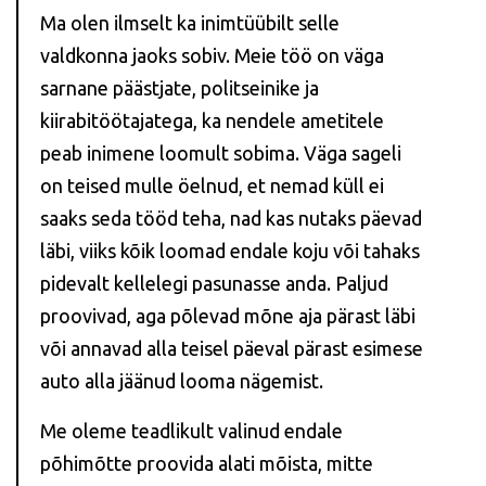
Ma olen ilmselt ka inimtüübilt selle
valdkonna jaoks sobiv. Meie töö on väga
sarnane päästjate, politseinike ja
kiirabitöötajatega, ka nendele ametitele
peab inimene loomult sobima. Väga sageli
on teised mulle öelnud, et nemad küll ei
saaks seda tööd teha, nad kas nutaks päevad
läbi, viiks kõik loomad endale koju või tahaks
pidevalt kellelegi pasunasse anda. Paljud
proovivad, aga põlevad mõne aja pärast läbi
või annavad alla teisel päeval pärast esimese
auto alla jäänud looma nägemist.
Me oleme teadlikult valinud endale
põhimõtte proovida alati mõista, mitte