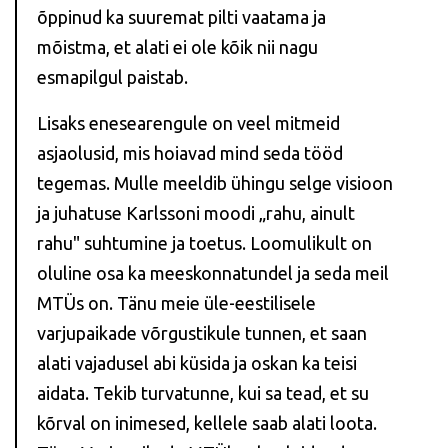
õppinud ka suuremat pilti vaatama ja
mõistma, et alati ei ole kõik nii nagu
esmapilgul paistab.
Lisaks enesearengule on veel mitmeid
asjaolusid, mis hoiavad mind seda tööd
tegemas. Mulle meeldib ühingu selge visioon
ja juhatuse Karlssoni moodi „rahu, ainult
rahu" suhtumine ja toetus. Loomulikult on
oluline osa ka meeskonnatundel ja seda meil
MTÜs on. Tänu meie üle-eestilisele
varjupaikade võrgustikule tunnen, et saan
alati vajadusel abi küsida ja oskan ka teisi
aidata. Tekib turvatunne, kui sa tead, et su
kõrval on inimesed, kellele saab alati loota.