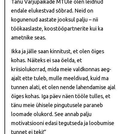
Tänu Varjupaikade MTÜle olen leidnud
endale elukestvad sõbrad. Neid on
kogunenud aastate jooksul palju – nii
töökaaslaste, koostööpartnerite kui ka
ametnike seas.
Ikka ja jälle saan kinnitust, et olen õiges
kohas. Näiteks ei saa öelda, et
kriisiolukorrad, mida meie valdkonnas aeg-
ajalt ette tuleb, mulle meeldivad, kuid ma
tunnen alati, et olen nende lahendamise ajal
õiges kohas. Iga päev näen tööle tulles, et
tänu meie ühisele pingutusele paraneb
loomade olukord. See annab palju
motivatsiooni edasi tegutseda ja loobumise
tunnet ei teki!”