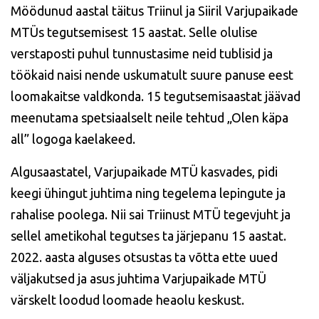
Möödunud aastal täitus Triinul ja Siiril Varjupaikade
MTÜs tegutsemisest 15 aastat. Selle olulise
verstaposti puhul tunnustasime neid tublisid ja
töökaid naisi nende uskumatult suure panuse eest
loomakaitse valdkonda. 15 tegutsemisaastat jäävad
meenutama spetsiaalselt neile tehtud „Olen käpa
all” logoga kaelakeed.
Algusaastatel, Varjupaikade MTÜ kasvades, pidi
keegi ühingut juhtima ning tegelema lepingute ja
rahalise poolega. Nii sai Triinust MTÜ tegevjuht ja
sellel ametikohal tegutses ta järjepanu 15 aastat.
2022. aasta alguses otsustas ta võtta ette uued
väljakutsed ja asus juhtima Varjupaikade MTÜ
värskelt loodud loomade heaolu keskust.