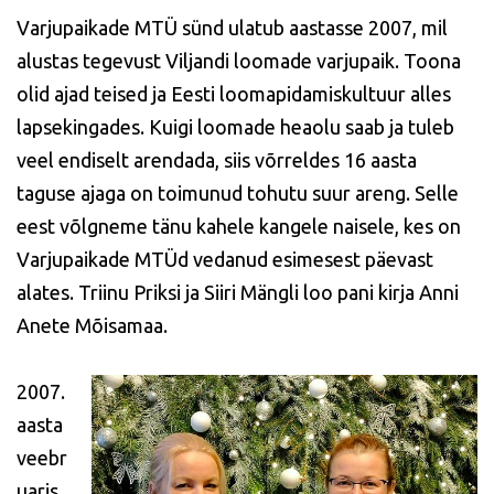
Varjupaikade MTÜ sünd ulatub aastasse 2007, mil
alustas tegevust Viljandi loomade varjupaik. Toona
olid ajad teised ja Eesti loomapidamiskultuur alles
lapsekingades. Kuigi loomade heaolu saab ja tuleb
veel endiselt arendada, siis võrreldes 16 aasta
taguse ajaga on toimunud tohutu suur areng. Selle
eest võlgneme tänu kahele kangele naisele, kes on
Varjupaikade MTÜd vedanud esimesest päevast
alates. Triinu Priksi ja Siiri Mängli loo pani kirja Anni
Anete Mõisamaa.
2007.
aasta
veebr
uaris,