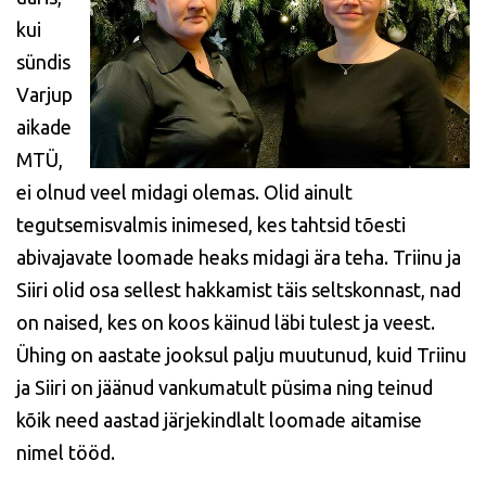
kui
sündis
Varjup
aikade
MTÜ,
ei olnud veel midagi olemas. Olid ainult
tegutsemisvalmis inimesed, kes tahtsid tõesti
abivajavate loomade heaks midagi ära teha. Triinu ja
Siiri olid osa sellest hakkamist täis seltskonnast, nad
on naised, kes on koos käinud läbi tulest ja veest.
Ühing on aastate jooksul palju muutunud, kuid Triinu
ja Siiri on jäänud vankumatult püsima ning teinud
kõik need aastad järjekindlalt loomade aitamise
nimel tööd.