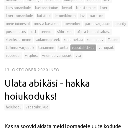
kassiomanikule
kastreerimine
kevad
kiibistamine
koer
koeraomanikule
kutsikad
lemmikloom
lhv
maraton
meie inimesed
musta kassi kuu
november
pärnu varjupaik
petcity
püsiannetus
rott
seenior
sõbrakuu
sõpra tunned sabast
steriliseerimine
südameapteek
südamekuu
sünnipäev
Tallinn
tallinna varjupaik
tänamine
toeta
vabatahtlikud
varjupaik
veebruar
viispluss
virumaa varjupaik
vta
13. OKTOOBER 2020
INFO
Ulata abikäsi - hakka
hoiukoduks!
hoiukodu
vabatahtlikud
Kas sa soovid aidata meid loomadele uute kodude