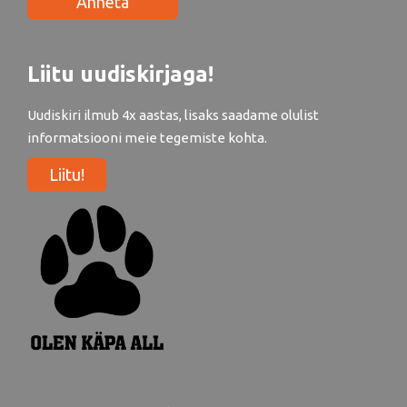
Anneta
Liitu uudiskirjaga!
Uudiskiri ilmub 4x aastas, lisaks saadame olulist
informatsiooni meie tegemiste kohta.
Liitu!