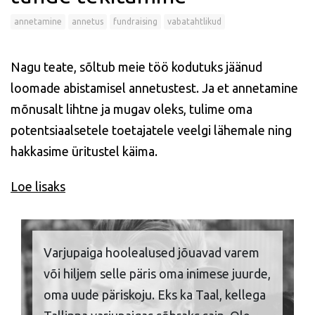
annetamine
annetus
fundraising
vabatahtlikud
Nagu teate, sõltub meie töö kodutuks jäänud
loomade abistamisel annetustest. Ja et annetamine
mõnusalt lihtne ja mugav oleks, tulime oma
potentsiaalsetele toetajatele veelgi lähemale ning
hakkasime üritustel käima.
Loe lisaks
Varjupaiga hoolealused jõuavad varem
või hiljem selle päris oma inimese juurde,
oma uude päriskoju. Eks ka Taal, kellega