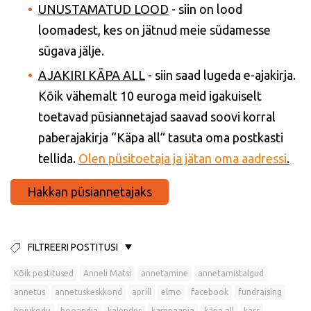
UNUSTAMATUD LOOD
- siin on lood
loomadest, kes on jätnud meie südamesse
sügava jälje.
AJAKIRI KÄPA ALL
- siin saad lugeda e-ajakirja.
Kõik vähemalt 10 euroga meid igakuiselt
toetavad püsiannetajad saavad soovi korral
paberajakirja “Käpa all” tasuta oma postkasti
tellida.
Olen püsitoetaja ja jätan oma aadressi
.
Hakkan püsiannetajaks
FILTREERI POSTITUSI
Kõik postitused
Anneli Matsi
annetamine
annetamistalgud
annetus
annetuskeskkond
aprill
elmo
facebook
fundraising
hoiukodu
hooandja
kalender
kampaania
käpa all
kass