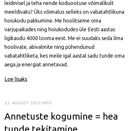
leidmisel ja teha nende koduootuse võimalikult
meeldivaks? Üks võimalus selleks on vabatahtlikuna
hoiukodu pakkumine. Me hoolitseme oma
varjupaikades
ning hoiukodudes üle Eesti aastas
ligikaudu 4000 looma eest. Me ei suudaks seda ilma
hoolivate, abivalmite ning pühendunud
vabatahtliketa, kes meile igal aastal sadu tunde oma
aega ja energiat annetavad.
Loe lisaks
25. AUGUST 2020
INFO
Annetuste kogumine = hea
tunde tekitamine