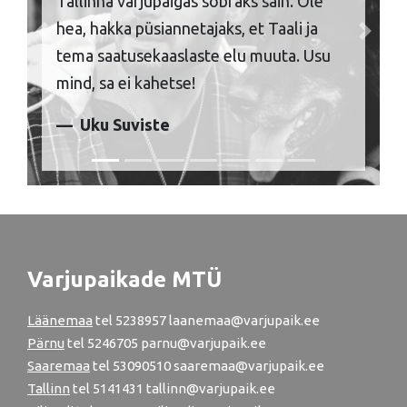
Tallinna varjupaigas sõbraks sain. Ole
hea, hakka püsiannetajaks, et Taali ja
Previous
Next
tema saatusekaaslaste elu muuta. Usu
mind, sa ei kahetse!
Uku Suviste
Varjupaikade MTÜ
Läänemaa
tel
5238957
laanemaa@varjupaik.ee
Pärnu
tel
5246705
parnu@varjupaik.ee
Saaremaa
tel 53090510 saaremaa@varjupaik.ee
Tallinn
tel
5141431
tallinn@varjupaik.ee