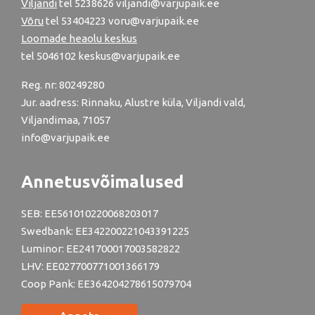
Viljandi
tel
5238626
viljandi@varjupaik.ee
Võru
tel
53404223
voru@varjupaik.ee
Loomade heaolu keskus
tel
5046102
keskus@varjupaik.ee
Reg. nr: 80249280
Jur. aadress: Rinnaku, Alustre küla, Viljandi vald,
Viljandimaa, 71057
info@varjupaik.ee
Annetusvõimalused
SEB: EE561010220068203017
Swedbank: EE342200221043391225
Luminor: EE241700017003582822
LHV: EE027700771001366179
Coop Pank: EE364204278615079704