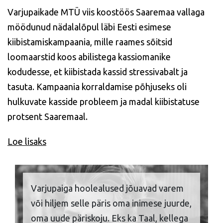
Varjupaikade MTÜ viis koostöös Saaremaa vallaga
möödunud nädalalõpul läbi Eesti esimese
kiibistamiskampaania, mille raames sõitsid
loomaarstid koos abilistega kassiomanike
kodudesse, et kiibistada kassid stressivabalt ja
tasuta. Kampaania korraldamise põhjuseks oli
hulkuvate kasside probleem ja madal kiibistatuse
protsent Saaremaal.
Loe lisaks
Varjupaiga hoolealused jõuavad varem
või hiljem selle päris oma inimese juurde,
oma uude päriskoju. Eks ka Taal, kellega