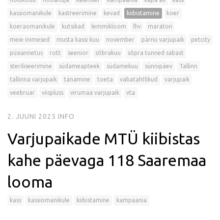
kassiomanikule
kastreerimine
kevad
kiibistamine
koer
koeraomanikule
kutsikad
lemmikloom
lhv
maraton
meie inimesed
musta kassi kuu
november
pärnu varjupaik
petcity
püsiannetus
rott
seenior
sõbrakuu
sõpra tunned sabast
steriliseerimine
südameapteek
südamekuu
sünnipäev
Tallinn
tallinna varjupaik
tänamine
toeta
vabatahtlikud
varjupaik
veebruar
viispluss
virumaa varjupaik
vta
2. JUUNI 2025
INFO
Varjupaikade MTÜ kiibistas
kahe päevaga 118 Saaremaa
looma
kass
kassiomanikule
kiibistamine
kampaania