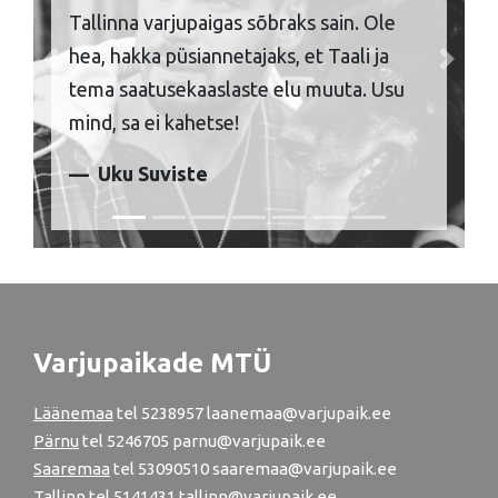
Tallinna varjupaigas sõbraks sain. Ole
hea, hakka püsiannetajaks, et Taali ja
Previous
Next
tema saatusekaaslaste elu muuta. Usu
mind, sa ei kahetse!
Uku Suviste
Varjupaikade MTÜ
Läänemaa
tel
5238957
laanemaa@varjupaik.ee
Pärnu
tel
5246705
parnu@varjupaik.ee
Saaremaa
tel 53090510 saaremaa@varjupaik.ee
Tallinn
tel
5141431
tallinn@varjupaik.ee