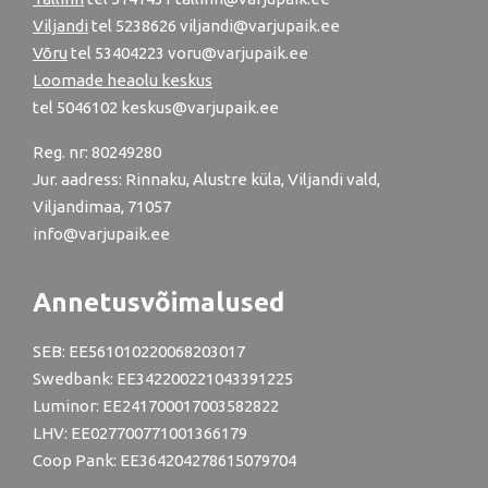
Viljandi
tel
5238626
viljandi@varjupaik.ee
Võru
tel
53404223
voru@varjupaik.ee
Loomade heaolu keskus
tel
5046102
keskus@varjupaik.ee
Reg. nr: 80249280
Jur. aadress: Rinnaku, Alustre küla, Viljandi vald,
Viljandimaa, 71057
info@varjupaik.ee
Annetusvõimalused
SEB: EE561010220068203017
Swedbank: EE342200221043391225
Luminor: EE241700017003582822
LHV: EE027700771001366179
Coop Pank: EE364204278615079704