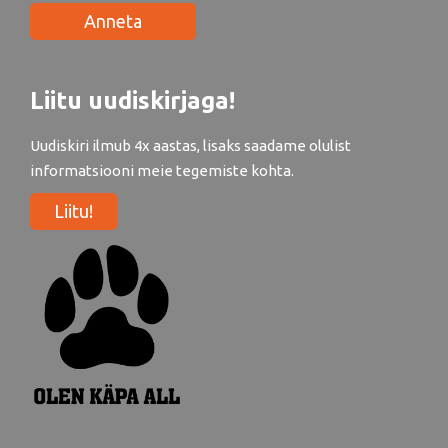
Anneta
Liitu uudiskirjaga!
Uudiskiri ilmub 4x aastas, lisaks saadame olulist
informatsiooni meie tegemiste kohta.
Liitu!