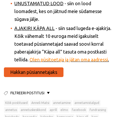
UNUSTAMATUD LOOD
- siin on lood
loomadest, kes on jätnud meie südamesse
sügava jälje.
AJAKIRI KÄPA ALL
- siin saad lugeda e-ajakirja.
Kõik vähemalt 10 euroga meid igakuiselt
toetavad püsiannetajad saavad soovi korral
paberajakirja “Käpa all” tasuta oma postkasti
tellida.
Olen püsitoetaja ja jätan oma aadressi
.
Hakkan püsiannetajaks
FILTREERI POSTITUSI
Kõik postitused
Anneli Matsi
annetamine
annetamistalgud
annetus
annetuskeskkond
aprill
elmo
facebook
fundraising
hoiukodu
hooandja
kalender
kampaania
käpa all
kass