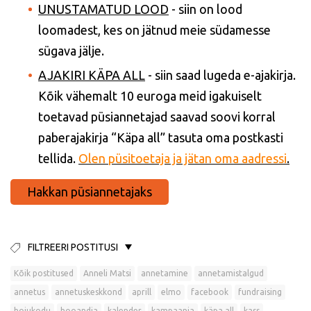
UNUSTAMATUD LOOD
- siin on lood
loomadest, kes on jätnud meie südamesse
sügava jälje.
AJAKIRI KÄPA ALL
- siin saad lugeda e-ajakirja.
Kõik vähemalt 10 euroga meid igakuiselt
toetavad püsiannetajad saavad soovi korral
paberajakirja “Käpa all” tasuta oma postkasti
tellida.
Olen püsitoetaja ja jätan oma aadressi
.
Hakkan püsiannetajaks
FILTREERI POSTITUSI
Kõik postitused
Anneli Matsi
annetamine
annetamistalgud
annetus
annetuskeskkond
aprill
elmo
facebook
fundraising
hoiukodu
hooandja
kalender
kampaania
käpa all
kass