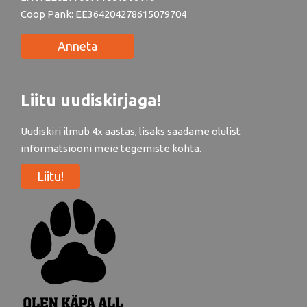
Coop Pank: EE364204278615079704
Anneta
Liitu uudiskirjaga!
Uudiskiri ilmub 4x aastas, lisaks saadame olulist
informatsiooni meie tegemiste kohta.
Liitu!