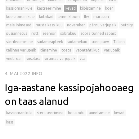
kassiomanikule
kastreerimine
kevad
kiibistamine
koer
koeraomanikule
kutsikad
lemmikloom
lhv
maraton
meie inimesed
musta kassi kuu
november
pärnu varjupaik
petcity
püsiannetus
rott
seenior
sõbrakuu
sõpra tunned sabast
steriliseerimine
südameapteek
südamekuu
sünnipäev
Tallinn
tallinna varjupaik
tänamine
toeta
vabatahtlikud
varjupaik
veebruar
viispluss
virumaa varjupaik
vta
4. MAI 2022
INFO
Iga-aastane kassipojahooaeg
on taas alanud
kassiomanikule
steriliseerimine
hoiukodu
annetamine
kevad
kass