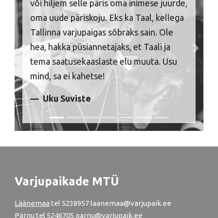
või hiljem selle päris oma inimese juurde,
oma uude päriskoju. Eks ka Taal, kellega
Tallinna varjupaigas sõbraks sain. Ole
hea, hakka püsiannetajaks, et Taali ja
Previous
Next
tema saatusekaaslaste elu muuta. Usu
mind, sa ei kahetse!
Uku Suviste
Varjupaikade MTÜ
Läänemaa
tel
5238957
laanemaa@varjupaik.ee
Pärnu
tel
5246705
parnu@varjupaik.ee