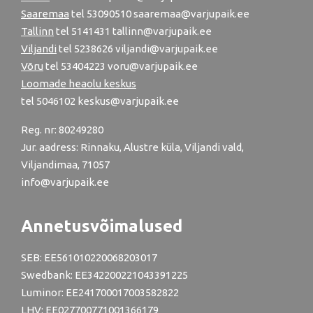
Saaremaa
tel 53090510 saaremaa@varjupaik.ee
Tallinn
tel
5141431
tallinn@varjupaik.ee
Viljandi
tel
5238626
viljandi@varjupaik.ee
Võru
tel
53404223
voru@varjupaik.ee
Loomade heaolu keskus
tel
5046102
keskus@varjupaik.ee
Reg. nr: 80249280
Jur. aadress: Rinnaku, Alustre küla, Viljandi vald,
Viljandimaa, 71057
info@varjupaik.ee
Annetusvõimalused
SEB: EE561010220068203017
Swedbank: EE342200221043391225
Luminor: EE241700017003582822
LHV: EE027700771001366179