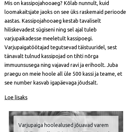
Mis on kassipojahooaeg? Kõlab nunnult, kuid
loomakaitsjate jaoks on see üks raskemaid perioode
aastas. Kassipojahooaeg kestab tavaliselt
hiliskevadest sügiseni ning sel ajal tuleb
varjupaikadesse meeletult kassipoegi.
Varjupaigatöötajad tegutsevad täistuuridel, sest
tänavalt tulnud kassipojad on tihti nõrga
immuunsusega ning vajavad ravi ja erihoolt. Juba
praegu on meie hoole all üle 500 kassi ja teame, et
see number kasvab igapäevaga jõudsalt.
Loe lisaks
Varjupaiga hoolealused jõuavad varem