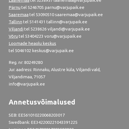
Läänemaa
tel
5238957
laanemaa@varjupaik.ee
Pärnu
tel
5246705
parnu@varjupaik.ee
Saaremaa
tel 53090510 saaremaa@varjupaik.ee
Tallinn
tel
5141431
tallinn@varjupaik.ee
Viljandi
tel
5238626
viljandi@varjupaik.ee
Võru
tel
53404223
voru@varjupaik.ee
Loomade heaolu keskus
tel
5046102
keskus@varjupaik.ee
Reg. nr: 80249280
Jur. aadress: Rinnaku, Alustre küla, Viljandi vald,
Viljandimaa, 71057
info@varjupaik.ee
Annetusvõimalused
SEB: EE561010220068203017
Swedbank: EE342200221043391225