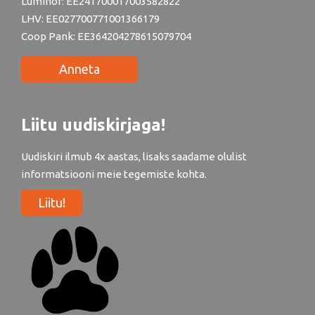
Luminor: EE241700017003582822
LHV: EE027700771001366179
Coop Pank: EE364204278615079704
Anneta
Liitu uudiskirjaga!
Uudiskiri ilmub 4x aastas, lisaks saadame olulist
informatsiooni meie tegemiste kohta.
Liitu!