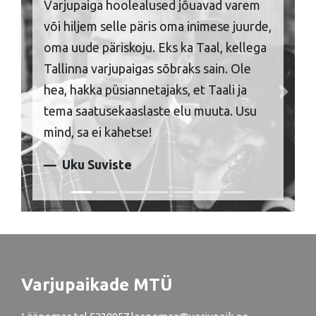
Varjupaiga hoolealused jõuavad varem
või hiljem selle päris oma inimese juurde,
oma uude päriskoju. Eks ka Taal, kellega
Tallinna varjupaigas sõbraks sain. Ole
hea, hakka püsiannetajaks, et Taali ja
Previous
Next
tema saatusekaaslaste elu muuta. Usu
mind, sa ei kahetse!
Uku Suviste
Varjupaikade MTÜ