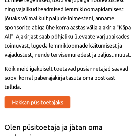
Et meie tegemised, lood varjupaiga hoolealustest
ning vajalikud teadmised lemmikloomapidamisest
jõuaks võimalikult paljude inimesteni, anname
sponsorite abiga ühe korra aastas välja ajakirja
"
Käpa
All"
.
Ajakirjast saab põhjaliku ülevaate varjupaikades
toimuvast, lugeda lemmikloomade käitumisest ja
vajadustest, nende tervisemuredest ja paljust muust.
Kõik meid igakuiselt toetavad püsiannetajad saavad
soovi korral paberajakirja tasuta oma postkasti
tellida.
Hakkan püsitoetajaks
Olen püsitoetaja ja jätan oma