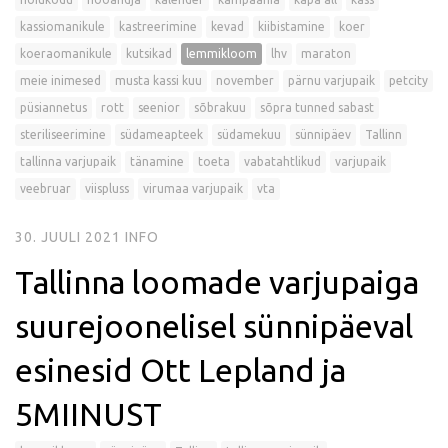
kassiomanikule
kastreerimine
kevad
kiibistamine
koer
koeraomanikule
kutsikad
lemmikloom
lhv
maraton
meie inimesed
musta kassi kuu
november
pärnu varjupaik
petcity
püsiannetus
rott
seenior
sõbrakuu
sõpra tunned sabast
steriliseerimine
südameapteek
südamekuu
sünnipäev
Tallinn
tallinna varjupaik
tänamine
toeta
vabatahtlikud
varjupaik
veebruar
viispluss
virumaa varjupaik
vta
30. JUULI 2021
INFO
Tallinna loomade varjupaiga
suurejoonelisel sünnipäeval
esinesid Ott Lepland ja
5MIINUST