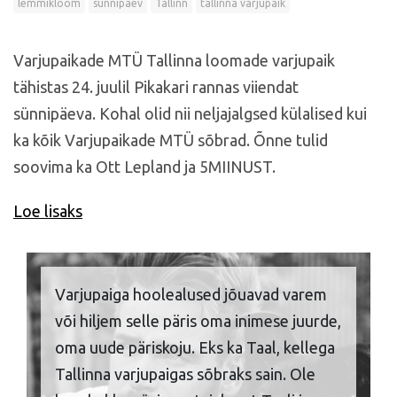
lemmikloom
sünnipäev
Tallinn
tallinna varjupaik
Varjupaikade MTÜ Tallinna loomade varjupaik
tähistas 24. juulil Pikakari rannas viiendat
sünnipäeva. Kohal olid nii neljajalgsed külalised kui
ka kõik Varjupaikade MTÜ sõbrad. Õnne tulid
soovima ka Ott Lepland ja 5MIINUST.
Loe lisaks
Varjupaiga hoolealused jõuavad varem
või hiljem selle päris oma inimese juurde,
oma uude päriskoju. Eks ka Taal, kellega
Tallinna varjupaigas sõbraks sain. Ole