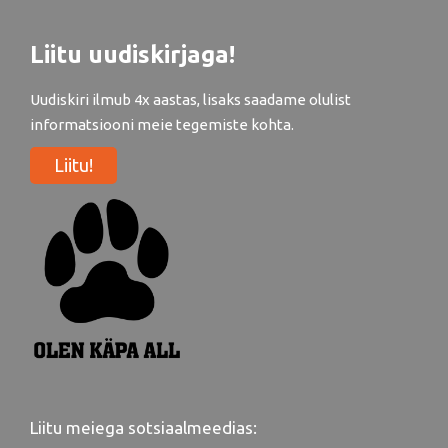
Liitu uudiskirjaga!
Uudiskiri ilmub 4x aastas, lisaks saadame olulist
informatsiooni meie tegemiste kohta.
Liitu!
Liitu meiega sotsiaalmeedias: