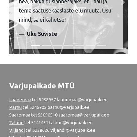
hea, hakka püsiannetajaks, et Taali ja
Previous
Next
tema saatusekaaslaste elu muuta. Usu
mind, sa ei kahetse!
Uku Suviste
Varjupaikade MTÜ
Läänemaa
tel
5238957
laanemaa@varjupaik.ee
Pärnu
tel
5246705
parnu@varjupaik.ee
Saaremaa
tel 53090510 saaremaa@varjupaik.ee
Tallinn
tel
5141431
tallinn@varjupaik.ee
Viljandi
tel
5238626
viljandi@varjupaik.ee