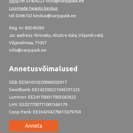
Võru
tel
53404223
voru@varjupaik.ee
Loomade heaolu keskus
tel
5046102
keskus@varjupaik.ee
Reg. nr: 80249280
Jur. aadress: Rinnaku, Alustre küla, Viljandi vald,
Viljandimaa, 71057
info@varjupaik.ee
Annetusvõimalused
SEB: EE561010220068203017
Swedbank: EE342200221043391225
Luminor: EE241700017003582822
LHV: EE027700771001366179
Coop Pank: EE364204278615079704
Anneta