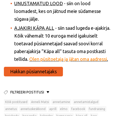
UNUSTAMATUD LOOD
- siin on lood
loomadest, kes on jätnud meie südamesse
sügava jälje.
AJAKIRI KÄPA ALL
- siin saad lugeda e-ajakirja.
Kõik vähemalt 10 euroga meid igakuiselt
toetavad püsiannetajad saavad soovi korral
paberajakirja “Käpa all” tasuta oma postkasti
tellida.
Olen püsitoetaja ja jätan oma aadressi
.
Hakkan püsiannetajaks
FILTREERI POSTITUSI
Kõik postitused
Anneli Matsi
annetamine
annetamistalgud
annetus
annetuskeskkond
aprill
elmo
facebook
fundraising
hoiukodu
hooandja
kalender
kampaania
käpa all
kass