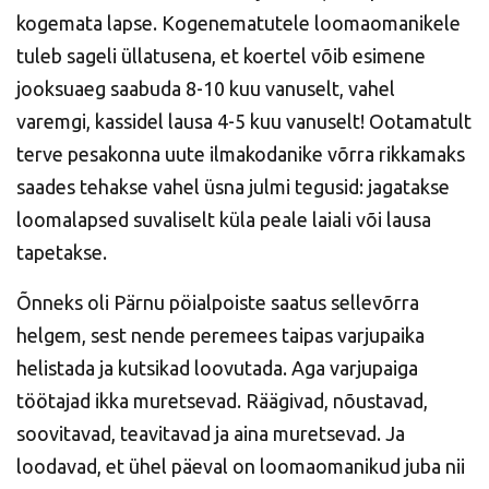
kogemata lapse. Kogenematutele loomaomanikele
tuleb sageli üllatusena, et koertel võib esimene
jooksuaeg saabuda 8-10 kuu vanuselt, vahel
varemgi, kassidel lausa 4-5 kuu vanuselt! Ootamatult
terve pesakonna uute ilmakodanike võrra rikkamaks
saades tehakse vahel üsna julmi tegusid: jagatakse
loomalapsed suvaliselt küla peale laiali või lausa
tapetakse.
Õnneks oli Pärnu pöialpoiste saatus sellevõrra
helgem, sest nende peremees taipas varjupaika
helistada ja kutsikad loovutada. Aga varjupaiga
töötajad ikka muretsevad. Räägivad, nõustavad,
soovitavad, teavitavad ja aina muretsevad. Ja
loodavad, et ühel päeval on loomaomanikud juba nii