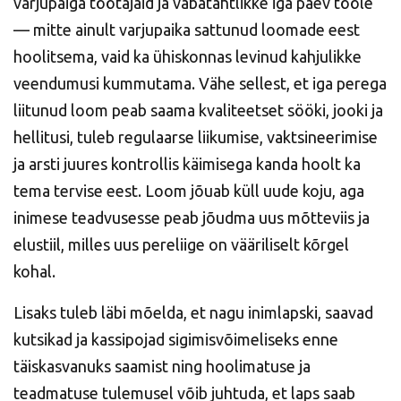
varjupaiga töötajaid ja vabatahtlikke iga päev tööle
— mitte ainult varjupaika sattunud loomade eest
hoolitsema, vaid ka ühiskonnas levinud kahjulikke
veendumusi kummutama. Vähe sellest, et iga perega
liitunud loom peab saama kvaliteetset sööki, jooki ja
hellitusi, tuleb regulaarse liikumise, vaktsineerimise
ja arsti juures kontrollis käimisega kanda hoolt ka
tema tervise eest. Loom jõuab küll uude koju, aga
inimese teadvusesse peab jõudma uus mõtteviis ja
elustiil, milles uus pereliige on vääriliselt kõrgel
kohal.
Lisaks tuleb läbi mõelda, et nagu inimlapski, saavad
kutsikad ja kassipojad sigimisvõimeliseks enne
täiskasvanuks saamist ning hoolimatuse ja
teadmatuse tulemusel võib juhtuda, et laps saab