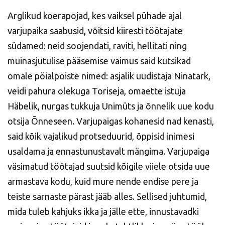
Arglikud koerapojad, kes vaiksel pühade ajal
varjupaika saabusid, võitsid kiiresti töötajate
südamed: neid soojendati, raviti, hellitati ning
muinasjutulise pääsemise vaimus said kutsikad
omale pöialpoiste nimed: asjalik uudistaja Ninatark,
veidi pahura olekuga Toriseja, omaette istuja
Häbelik, nurgas tukkuja Unimüts ja õnnelik uue kodu
otsija Õnneseen. Varjupaigas kohanesid nad kenasti,
said kõik vajalikud protseduurid, õppisid inimesi
usaldama ja ennastunustavalt mängima. Varjupaiga
väsimatud töötajad suutsid kõigile viiele otsida uue
armastava kodu, kuid mure nende endise pere ja
teiste sarnaste pärast jääb alles. Sellised juhtumid,
mida tuleb kahjuks ikka ja jälle ette, innustavadki