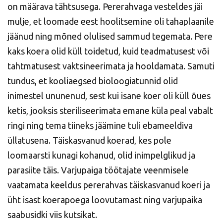
on määrava tähtsusega. Pererahvaga vesteldes jäi
mulje, et loomade eest hoolitsemine oli tahaplaanile
jäänud ning mõned olulised sammud tegemata. Pere
kaks koera olid küll toidetud, kuid teadmatusest või
tahtmatusest vaktsineerimata ja hooldamata. Samuti
tundus, et kooliaegsed bioloogiatunnid olid
inimestel ununenud, sest kui isane koer oli küll õues
ketis, jooksis steriliseerimata emane küla peal vabalt
ringi ning tema tiineks jäämine tuli ebameeldiva
üllatusena. Täiskasvanud koerad, kes pole
loomaarsti kunagi kohanud, olid inimpelglikud ja
parasiite täis. Varjupaiga töötajate veenmisele
vaatamata keeldus pererahvas täiskasvanud koeri ja
üht isast koerapoega loovutamast ning varjupaika
saabusidki viis kutsikat.