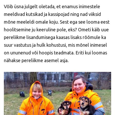
Võib üsna julgelt oletada, et enamus inimestele
meeldivad kutsikad ja kassipojad ning nad viiksid
mõne meeleldi omale koju. Sest ega see looma eest
hoolitsemine ju keeruline pole, eks? Ometi käib uue
pereliikme lisandumisega kaasas lisaks rõõmule ka
suur vastutus ja hulk kohustusi, mis mõnel inimesel
on ununenud või hoopis teadmata. Eriti kui loomas
nähakse pereliikme asemel asja.