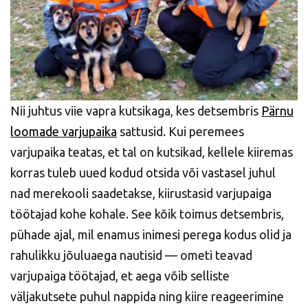
Nii juhtus viie vapra kutsikaga, kes detsembris
Pärnu
loomade varjupaika
sattusid. Kui peremees
varjupaika teatas, et tal on kutsikad, kellele kiiremas
korras tuleb uued kodud otsida või vastasel juhul
nad merekooli saadetakse, kiirustasid varjupaiga
töötajad kohe kohale. See kõik toimus detsembris,
pühade ajal, mil enamus inimesi perega kodus olid ja
rahulikku jõuluaega nautisid — ometi teavad
varjupaiga töötajad, et aega võib selliste
väljakutsete puhul nappida ning kiire reageerimine