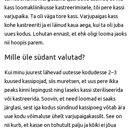
kass loomakliinikusse kastreerimisele, tõi pere kassi
varjupaika. Ta oli väga tore kass. Varjupaigas kass
kohe kastreeriti ja ei läinud kaua aega, kui ta oli juba
uues kodus. Lohutan ennast, et ehk oligi looma jaoks
nii hoopis parem.
Mille üle südant valutad?
Kui minu juurest lähevad uutesse kodudesse 2–3
kuused kassipojad, siis muretsen, et uus pere ikka
peaks kinni lepingust ning laseks kassi steriliseerida
või kastreerida. Soovin, et need loomad ei saaks
järglasi, sest iga kodus sündinud kassipoeg võtab ära
uue kodu võimaluse ühelt varjupaigakassilt. See on
nii kurb, et kasse on tohutult palju ja kõiki ei jõua