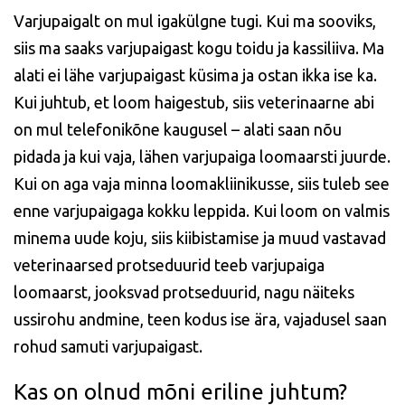
Varjupaigalt on mul igakülgne tugi. Kui ma sooviks,
siis ma saaks varjupaigast kogu toidu ja kassiliiva. Ma
alati ei lähe varjupaigast küsima ja ostan ikka ise ka.
Kui juhtub, et loom haigestub, siis veterinaarne abi
on mul telefonikõne kaugusel – alati saan nõu
pidada ja kui vaja, lähen varjupaiga loomaarsti juurde.
Kui on aga vaja minna loomakliinikusse, siis tuleb see
enne varjupaigaga kokku leppida. Kui loom on valmis
minema uude koju, siis kiibistamise ja muud vastavad
veterinaarsed protseduurid teeb varjupaiga
loomaarst, jooksvad protseduurid, nagu näiteks
ussirohu andmine, teen kodus ise ära, vajadusel saan
rohud samuti varjupaigast.
Kas on olnud mõni eriline juhtum?