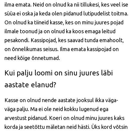
ilma emata. Neid on olnud ka nii tillukesi, kes veel ise
süüa ei oska ja keda olen pidanud lutipudelist toitma.
On olnud ka tiineid kasse, kes on minu juures pojad
ilmale toonud ja on olnud ka koos emaga leitud
pesakondi. Kassipojad, kes saavad tunda emahoolt,
on õnnelikumas seisus. Ilma emata kassipojad on
need kõige õnnetumad.
Kui palju loomi on sinu juures läbi
aastate elanud?
Kasse on olnud nende aastate jooksul ikka väga-
väga palju. Ma ei ole neid kokku lugenud ega
arvestust pidanud. Koeri on olnud minu juures kaks
korda ja seetõttu mäletan neid hästi. Üks kord võtsin