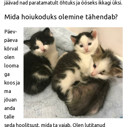
jäävad nad paratamatult õhtuks ja ööseks ikkagi üksi.
Mida hoiukoduks olemine tähendab?
Päev-
päeva
kõrval
olen
looma
ga
koos ja
ma
jõuan
anda
talle
seda hoolitsust, mida ta vajab. Olen lutitanud