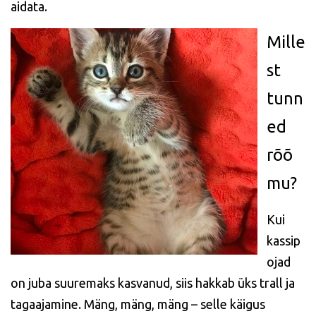
aidata.
Mille
st
tunn
ed
rõõ
mu?
Kui
kassip
ojad
on juba suuremaks kasvanud, siis hakkab üks trall ja
tagaajamine. Mäng, mäng, mäng – selle käigus