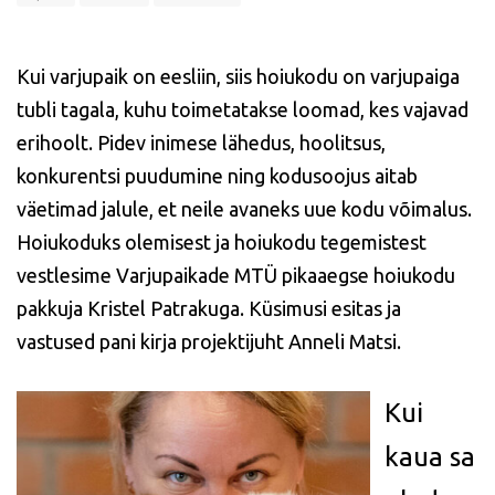
Kui varjupaik on eesliin, siis hoiukodu on varjupaiga
tubli tagala, kuhu toimetatakse loomad, kes vajavad
erihoolt. Pidev inimese lähedus, hoolitsus,
konkurentsi puudumine ning kodusoojus aitab
väetimad jalule, et neile avaneks uue kodu võimalus.
Hoiukoduks olemisest ja hoiukodu tegemistest
vestlesime Varjupaikade MTÜ pikaaegse hoiukodu
pakkuja Kristel Patrakuga. Küsimusi esitas ja
vastused pani kirja projektijuht Anneli Matsi.
Kui
kaua sa