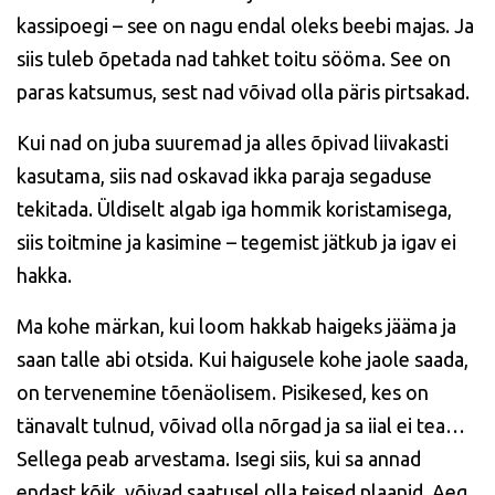
kassipoegi – see on nagu endal oleks beebi majas. Ja
siis tuleb õpetada nad tahket toitu sööma. See on
paras katsumus, sest nad võivad olla päris pirtsakad.
Kui nad on juba suuremad ja alles õpivad liivakasti
kasutama, siis nad oskavad ikka paraja segaduse
tekitada. Üldiselt algab iga hommik koristamisega,
siis toitmine ja kasimine – tegemist jätkub ja igav ei
hakka.
Ma kohe märkan, kui loom hakkab haigeks jääma ja
saan talle abi otsida. Kui haigusele kohe jaole saada,
on tervenemine tõenäolisem. Pisikesed, kes on
tänavalt tulnud, võivad olla nõrgad ja sa iial ei tea…
Sellega peab arvestama. Isegi siis, kui sa annad
endast kõik, võivad saatusel olla teised plaanid. Aeg