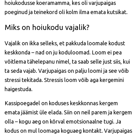
hoiukodusse koeramamma, kes oli varjupaigas
poeginud ja teinekord oli kolm ilma emata kutsikat.
Miks on hoiukodu vajalik?
Vajalik on ikka selleks, et pakkuda loomale kodust
keskkonda – nad on ju koduloomad. Loom ei pea
võitlema tähelepanu nimel, ta saab selle just siis, kui
ta seda vajab. Varjupaigas on palju loomi ja see võib
stressi tekitada. Stressis loom võib aga kergemini
haigestuda.
Kassipoegadel on koduses keskkonnas kergem
emata jäämist üle elada. Siin on neil parem ja kergem
olla – kogu aeg on kõrval emotsionaalne tugi. Ja
kodus on mul loomaga koguaeg kontakt. Varjupaigas