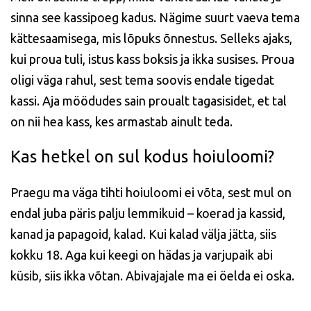
sinna see kassipoeg kadus. Nägime suurt vaeva tema
kättesaamisega, mis lõpuks õnnestus. Selleks ajaks,
kui proua tuli, istus kass boksis ja ikka susises. Proua
oligi väga rahul, sest tema soovis endale tigedat
kassi. Aja möödudes sain proualt tagasisidet, et tal
on nii hea kass, kes armastab ainult teda.
Kas hetkel on sul kodus hoiuloomi?
Praegu ma väga tihti hoiuloomi ei võta, sest mul on
endal juba päris palju lemmikuid – koerad ja kassid,
kanad ja papagoid, kalad. Kui kalad välja jätta, siis
kokku 18. Aga kui keegi on hädas ja varjupaik abi
küsib, siis ikka võtan. Abivajajale ma ei öelda ei oska.