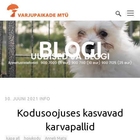
BLOGI
30. JUUNI 2021
INFO
Kodusoojuses kasvavad
karvapallid
käpa all
hoiukodu
Anneli Matsi