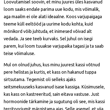
Loovutamisel soovin, et minu juures üles kasvanud
loom saaks endale parima uue kodu, mis võimalik,
aga maailm ei ole alati ideaalne. Koos varjupaigaga
teeme küll eeltööd ja uurime kodu kohta, kuid
mõnikord võib juhtuda, et inimesed võivad alt
vedada. Ja see teeb kurvaks. Sel juhul on isegi
parem, kui loom tuuakse varjupaika tagasi ja ta saab
teise võimaluse.
Mul on olnud juhus, kus minu juurest kassi võtnud
pere helistas ja kurtis, et kass on hakanud tuppa
sirtsutama. Tegemist oli selleks ajaks
seitsmekuuseks kasvanud isase kassiga. Küsimusele,
kas kass on kastreeritud, sain eitava vastuse. Just
hormoonide tärkamine ja sugutung oli see, mis kassi
territooriumit märgistama ajas. Selle asemel, et viia