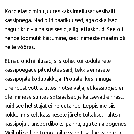
Kord elasid minu juures kaks imeilusat vesihalli
kassipoega. Nad olid paarikuused, aga okkalised
nagu tikrid – aina susisesid ja ligi ei lasknud. See oli
nende loomulik käitumine, sest inimeste maailm oli
neile võõras.
Et nad olid nii ilusad, siis kohe, kui kodulehele
kassipoegade pildid üles said, tekkis emasele
kassipojale kodupakkuja. Prouale, kes minuga
ühendust võttis, ütlesin otse välja, et kassipojad ei
ole inimese suhtes sotsiaalsed ja kaitsevad ennast,
kuid see helistajat ei heidutanud. Leppisime siis
kokku, mis kell kassikesele järele tullakse. Tahtsin
kassipoja transpordiboksi panna, aga tema põgenes.
Meil oli selline trepp, mille vahelt sai lae vahele ja