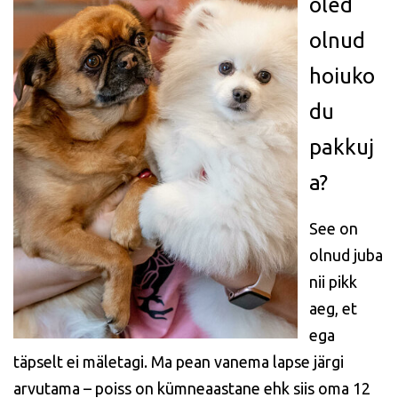
oled
olnud
hoiuko
du
pakkuj
a?
See on
olnud juba
nii pikk
aeg, et
ega
täpselt ei mäletagi. Ma pean vanema lapse järgi
arvutama – poiss on kümneaastane ehk siis oma 12