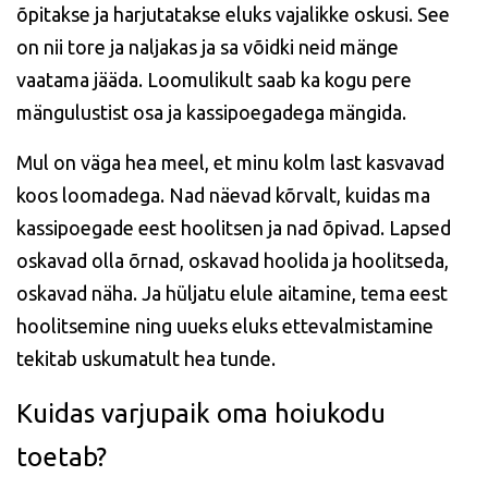
õpitakse ja harjutatakse eluks vajalikke oskusi. See
on nii tore ja naljakas ja sa võidki neid mänge
vaatama jääda. Loomulikult saab ka kogu pere
mängulustist osa ja kassipoegadega mängida.
Mul on väga hea meel, et minu kolm last kasvavad
koos loomadega. Nad näevad kõrvalt, kuidas ma
kassipoegade eest hoolitsen ja nad õpivad. Lapsed
oskavad olla õrnad, oskavad hoolida ja hoolitseda,
oskavad näha. Ja hüljatu elule aitamine, tema eest
hoolitsemine ning uueks eluks ettevalmistamine
tekitab uskumatult hea tunde.
Kuidas varjupaik oma hoiukodu
toetab?