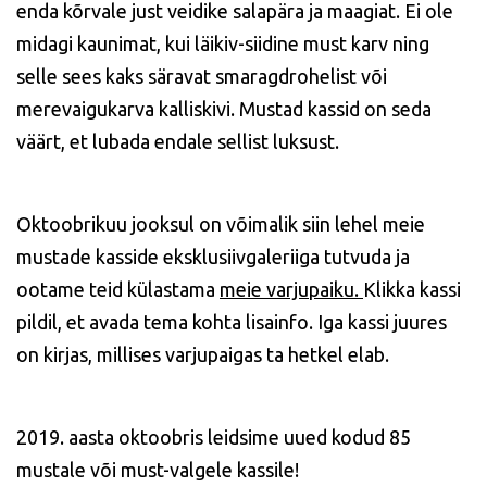
enda kõrvale just veidike salapära ja maagiat. Ei ole
midagi kaunimat, kui läikiv-siidine must karv ning
selle sees kaks säravat smaragdrohelist või
merevaigukarva kalliskivi. Mustad kassid on seda
väärt, et lubada endale sellist luksust.
Oktoobrikuu jooksul on võimalik siin lehel meie
mustade kasside eksklusiivgaleriiga tutvuda ja
ootame teid külastama
meie varjupaiku.
Klikka kassi
pildil, et avada tema kohta lisainfo. Iga kassi juures
on kirjas, millises varjupaigas ta hetkel elab.
2019. aasta oktoobris leidsime uued kodud 85
mustale või must-valgele kassile!