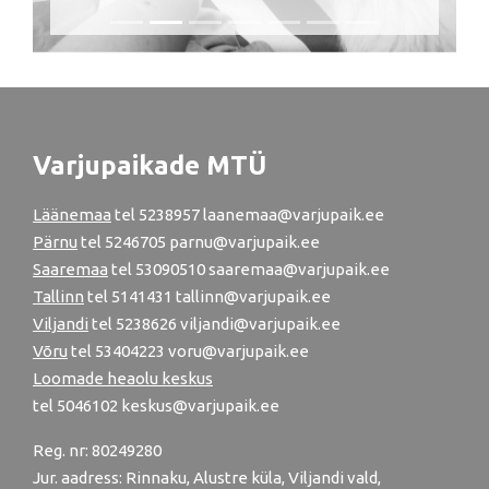
Jürgen Zopp
Varjupaikade MTÜ
Läänemaa
tel
5238957
laanemaa@varjupaik.ee
Pärnu
tel
5246705
parnu@varjupaik.ee
Saaremaa
tel 53090510 saaremaa@varjupaik.ee
Tallinn
tel
5141431
tallinn@varjupaik.ee
Viljandi
tel
5238626
viljandi@varjupaik.ee
Võru
tel
53404223
voru@varjupaik.ee
Loomade heaolu keskus
tel
5046102
keskus@varjupaik.ee
Reg. nr: 80249280