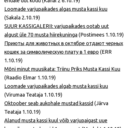
endale uut kodu (Kanal 2 6.10.19)
Loomade varjupaikades algas musta kassi kuu
(Sakala 2.10.19)
SUUR KASSIGALERII: varjupaikades ootab uut
algust üle 70 musta hiirekuninga
(Postimees 1.10.19)
Приюты для животных в октябре отдают черных
кошек за символическую плату в 1 евро
(ERR
1.10.19)
Mõni minut muusikata: Triinu Priks Musta Kassi Kuu
(Raadio Elmar 1.10.19)
Loomade varjupaikades algab musta kassi kuu
(Virumaa Teataja 1.10.19)
Oktoober seab aukohale mustad kassid
(Järva
Teataja 1.10.19)
Alanud musta kassi kuul võib varjupaigast uue