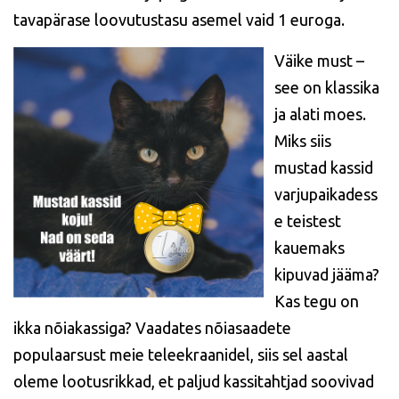
tavapärase loovutustasu asemel vaid 1 euroga.
Väike must –
see on klassika
ja alati moes.
Miks siis
mustad kassid
varjupaikadess
e teistest
kauemaks
kipuvad jääma?
Kas tegu on
ikka nõiakassiga? Vaadates nõiasaadete
populaarsust meie teleekraanidel, siis sel aastal
oleme lootusrikkad, et paljud kassitahtjad soovivad