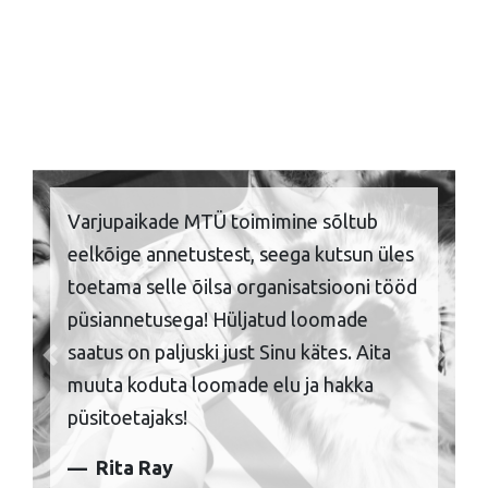
Aastaringselt satub varjupaika sadade
kaupa kassipoegi, enamasti tõbised ja
näljas. Varjupaikade MTÜ aitab
soovimatute pesakondade arvukust
ohjata, kastreerides-steriliseerides uude
Previous
Next
koju minevad loomad. Annetades aitad
ära hoida üha uute loomade tänavale
sattumist.