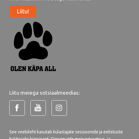
Uudiskiri ilmub 4x aastas, lisaks saadame olulist
informatsiooni meie tegemiste kohta.
Liitu!
Liitu meiega sotsiaalmeedias: