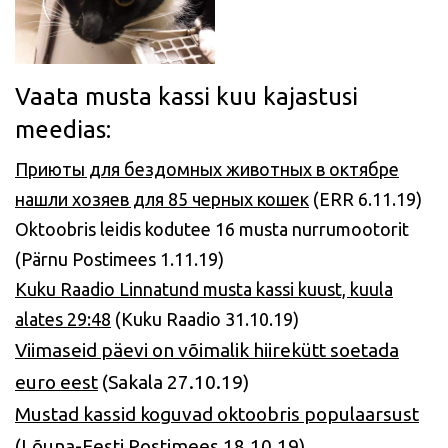
Vaata musta kassi kuu kajastusi
meedias:
Приюты для бездомных животных в октябре
нашли хозяев для 85 черных кошек
(ERR 6.11.19)
Oktoobris leidis kodutee 16 musta nurrumootorit
(Pärnu Postimees 1.11.19)
Kuku Raadio Linnatund musta kassi kuust, kuula
alates 29:48
(Kuku Raadio 31.10.19)
Viimaseid päevi on võimalik hiirekütt soetada
euro eest
(Sakala 27.10.19)
Mustad kassid koguvad oktoobris populaarsust
(Lõuna-Eesti Postimees 18.10.19)