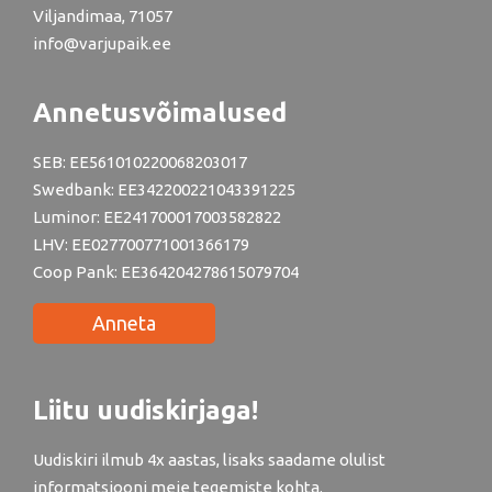
Jur. aadress: Rinnaku, Alustre küla, Viljandi vald,
Viljandimaa, 71057
info@varjupaik.ee
Annetusvõimalused
SEB: EE561010220068203017
Swedbank: EE342200221043391225
Luminor: EE241700017003582822
LHV: EE027700771001366179
Coop Pank: EE364204278615079704
Anneta
Liitu uudiskirjaga!