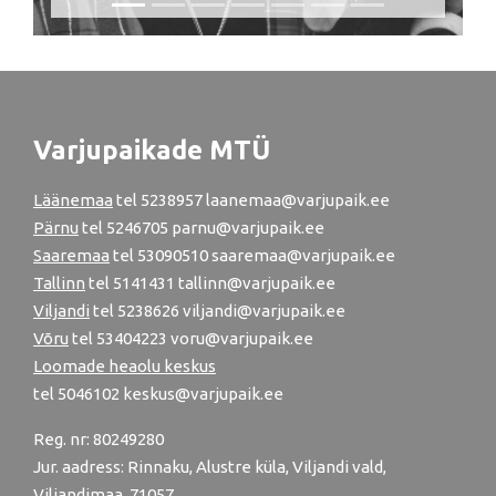
Varjupaikade MTÜ
Läänemaa
tel
5238957
laanemaa@varjupaik.ee
Pärnu
tel
5246705
parnu@varjupaik.ee
Saaremaa
tel 53090510 saaremaa@varjupaik.ee
Tallinn
tel
5141431
tallinn@varjupaik.ee
Viljandi
tel
5238626
viljandi@varjupaik.ee
Võru
tel
53404223
voru@varjupaik.ee
Loomade heaolu keskus
tel
5046102
keskus@varjupaik.ee
Reg. nr: 80249280
Jur. aadress: Rinnaku, Alustre küla, Viljandi vald,
Viljandimaa, 71057