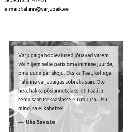
tel: +372 5141431
e-mail: tallinn@varjupaik.ee
Varjupaiga hoolealused jõuavad varem
või hiljem selle päris oma inimese juurde,
oma uude päriskoju. Eks ka Taal, kellega
Tallinna varjupaigas sõbraks sain. Ole
hea, hakka püsiannetajaks, et Taali ja
Previous
Next
tema saatusekaaslaste elu muuta. Usu
mind, sa ei kahetse!
Uku Suviste