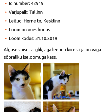
Id number: 42919
Varjupaik: Tallinn
Leitud: Herne tn, Kesklinn
Loom on uues kodus
Loom kodus: 31.10.2019
Alguses pisut arglik, aga leebub kiiresti ja on väga
sõbraliku iseloomuga kass.