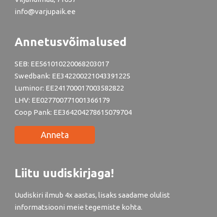
info@varjupaik.ee
Annetusvõimalused
SEB: EE561010220068203017
Swedbank: EE342200221043391225
Luminor: EE241700017003582822
LHV: EE027700771001366179
Coop Pank: EE364204278615079704
Anneta
Liitu uudiskirjaga!
Uudiskiri ilmub 4x aastas, lisaks saadame olulist
informatsiooni meie tegemiste kohta.