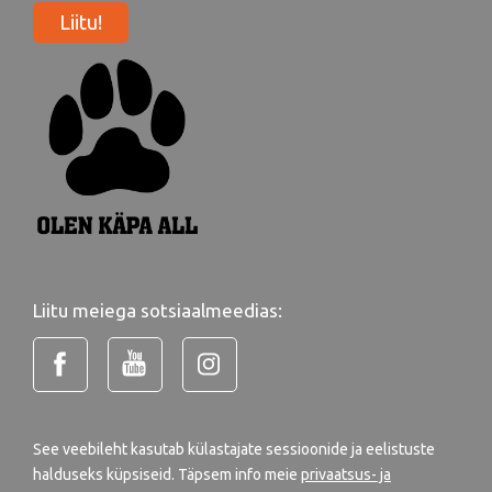
Liitu!
Liitu meiega sotsiaalmeedias:
See veebileht kasutab külastajate sessioonide ja eelistuste
halduseks küpsiseid. Täpsem info meie
privaatsus- ja