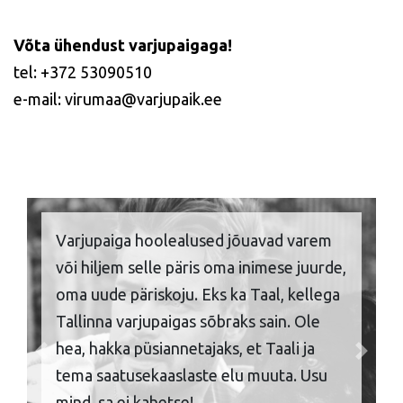
Võta ühendust varjupaigaga!
tel: +372 53090510
e-mail: virumaa@varjupaik.ee
Varjupaiga hoolealused jõuavad varem
või hiljem selle päris oma inimese juurde,
oma uude päriskoju. Eks ka Taal, kellega
Tallinna varjupaigas sõbraks sain. Ole
hea, hakka püsiannetajaks, et Taali ja
Previous
Next
tema saatusekaaslaste elu muuta. Usu
mind, sa ei kahetse!