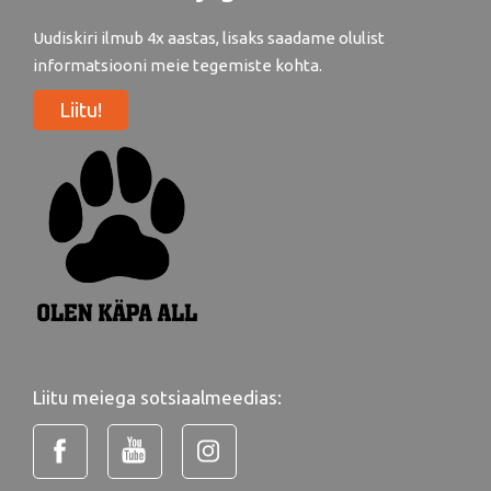
Uudiskiri ilmub 4x aastas, lisaks saadame olulist
informatsiooni meie tegemiste kohta.
Liitu!
Liitu meiega sotsiaalmeedias: