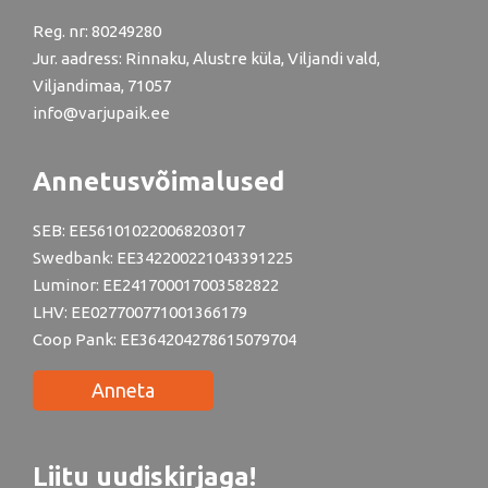
Reg. nr: 80249280
Jur. aadress: Rinnaku, Alustre küla, Viljandi vald,
Viljandimaa, 71057
info@varjupaik.ee
Annetusvõimalused
SEB: EE561010220068203017
Swedbank: EE342200221043391225
Luminor: EE241700017003582822
LHV: EE027700771001366179
Coop Pank: EE364204278615079704
Anneta
Liitu uudiskirjaga!