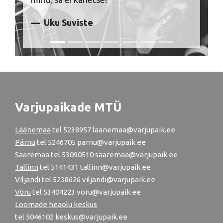
Uku Suviste
Varjupaikade MTÜ
Läänemaa
tel
5238957
laanemaa@varjupaik.ee
Pärnu
tel
5246705
parnu@varjupaik.ee
Saaremaa
tel 53090510 saaremaa@varjupaik.ee
Tallinn
tel
5141431
tallinn@varjupaik.ee
Viljandi
tel
5238626
viljandi@varjupaik.ee
Võru
tel
53404223
voru@varjupaik.ee
Loomade heaolu keskus
tel
5046102
keskus@varjupaik.ee