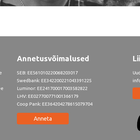
Annetusvõimalused
Li
e
SEB: EE561010220068203017
Uud
Swedbank: EE342200221043391225
inf
ee
Luminor: EE241700017003582822
LHV: EE027700771001366179
Coop Pank: EE364204278615079704
Anneta