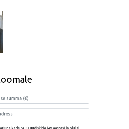
loomale
rjupaikade MTÜ uudiskirja (4x aastas) ja olulisi