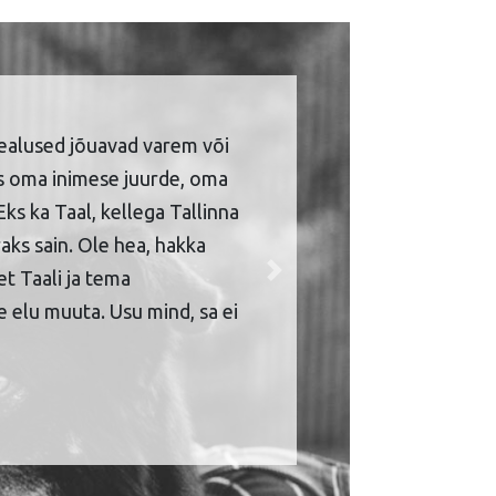
ealused jõuavad varem või
is oma inimese juurde, oma
Eks ka Taal, kellega Tallinna
aks sain. Ole hea, hakka
et Taali ja tema
Next
 elu muuta. Usu mind, sa ei