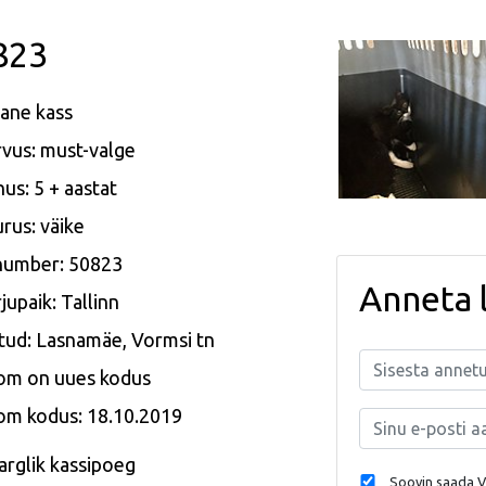
823
ane kass
vus: must-valge
us: 5 + aastat
rus: väike
 number: 50823
Anneta 
jupaik: Tallinn
tud: Lasnamäe, Vormsi tn
om on uues kodus
om kodus: 18.10.2019
arglik kassipoeg
Soovin saada Va