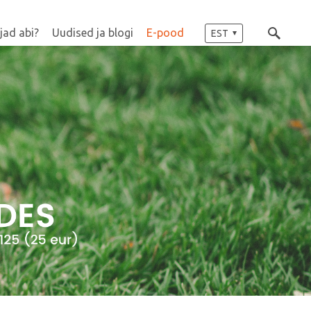
jad abi?
Uudised ja blogi
E-pood
EST