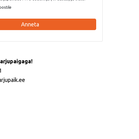
postile
Anneta
arjupaigaga!
1
arjupaik.ee