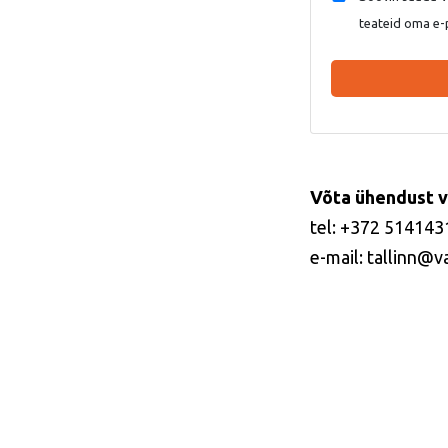
teateid oma e-
Võta ühendust v
tel: +372 514143
e-mail: tallinn@v