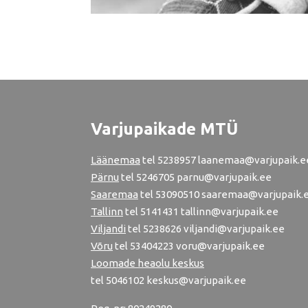
Varjupaikade MTÜ
Läänemaa
tel
5238957
laanemaa@varjupaik.e
Pärnu
tel
5246705
parnu@varjupaik.ee
Saaremaa
tel 53090510 saaremaa@varjupaik.
Tallinn
tel
5141431
tallinn@varjupaik.ee
Viljandi
tel
5238626
viljandi@varjupaik.ee
Võru
tel
53404223
voru@varjupaik.ee
Loomade heaolu keskus
tel
5046102
keskus@varjupaik.ee