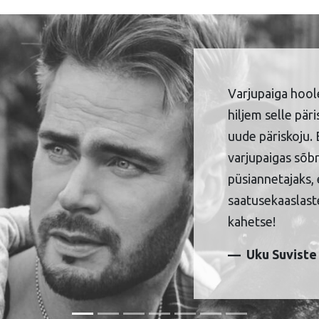
Varjupaiga hool
hiljem selle pär
uude päriskoju. 
varjupaigas sõbr
püsiannetajaks, 
saatusekaaslaste
kahetse!
Uku Suviste