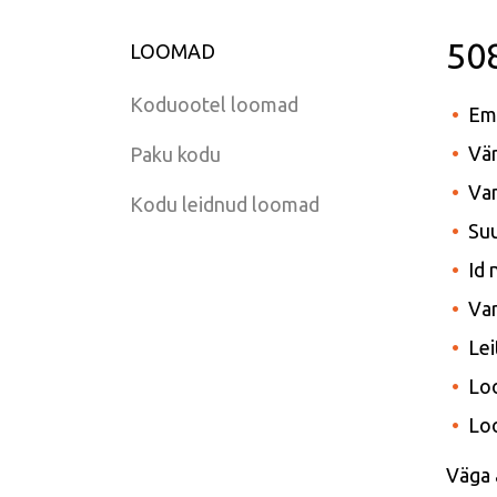
50
LOOMAD
Koduootel loomad
Em
Vär
Paku kodu
Van
Kodu leidnud loomad
Suu
Id
Var
Lei
Lo
Lo
Väga 