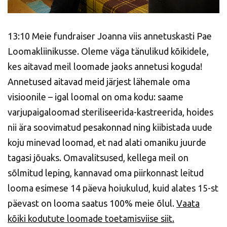
13:10 Meie fundraiser Joanna viis annetuskasti Pae
Loomakliinikusse. Oleme väga tänulikud kõikidele,
kes aitavad meil loomade jaoks annetusi koguda!
Annetused aitavad meid järjest lähemale oma
visioonile – igal loomal on oma kodu: saame
varjupaigaloomad steriliseerida-kastreerida, hoides
nii ära soovimatud pesakonnad ning kiibistada uude
koju minevad loomad, et nad alati omaniku juurde
tagasi jõuaks. Omavalitsused, kellega meil on
sõlmitud leping, kannavad oma piirkonnast leitud
looma esimese 14 päeva hoiukulud, kuid alates 15-st
päevast on looma saatus 100% meie õlul.
Vaata
kõiki kodutute loomade toetamisviise siit.