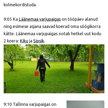
kolmekordistuda.
9:05 Ka
Läänemaa varjupaigas
on tööpäev alanud
ning esimese asjana saavad koerad oma söögikorra
kätte. Läänemaa varjupaigas ootab hetkel uut kodu
2 koera:
Kiku
ja
Sipsik
.
9:10 Tallinna varjupaigas on