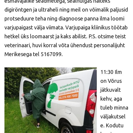
esmavajalike seadmetega, sealhulgas näiteks
digiröntgen ja ultraheli ning meil on võimalik paljusid
protseduure teha ning diagnoose panna ilma loomi
varjupaigast välja viimata. Varjupaiga kliinikus töötab
hetkel üks loomaarst ja kaks abilist. P.S. otsime teist
veterinaari, huvi korral võta ühendust personalijuht
Merikesega tel 5167099.
11:30 Ilm
on Võrus
jätkuvalt
kehv, aga
tuleb minna
väljakutsel
e. Kodutu