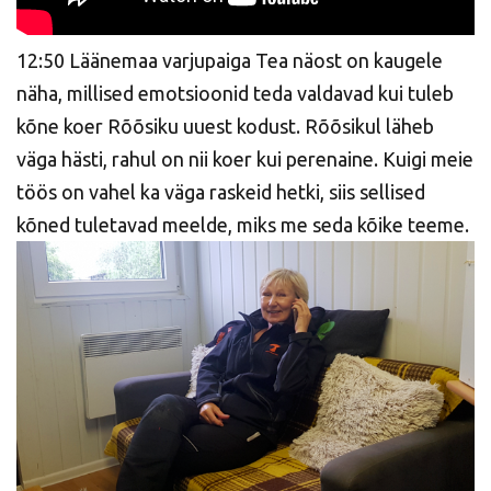
12:50 Läänemaa varjupaiga Tea näost on kaugele
näha, millised emotsioonid teda valdavad kui tuleb
kõne koer Rõõsiku uuest kodust. Rõõsikul läheb
väga hästi, rahul on nii koer kui perenaine. Kuigi meie
töös on vahel ka väga raskeid hetki, siis sellised
kõned tuletavad meelde, miks me seda kõike teeme.