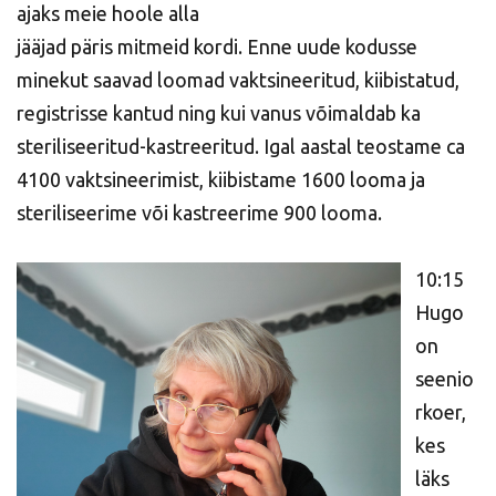
ajaks meie hoole alla
jääjad päris mitmeid kordi. Enne uude kodusse
minekut saavad loomad vaktsineeritud, kiibistatud,
registrisse kantud ning kui vanus võimaldab ka
steriliseeritud-kastreeritud. Igal aastal teostame ca
4100 vaktsineerimist, kiibistame 1600 looma ja
steriliseerime või kastreerime 900 looma.
10:15
Hugo
on
seenio
rkoer,
kes
läks