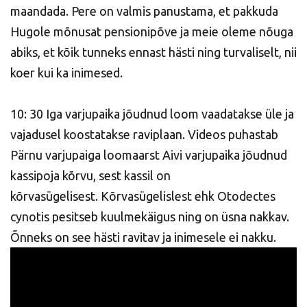
maandada. Pere on valmis panustama, et pakkuda
Hugole mõnusat pensionipõve ja meie oleme nõuga
abiks, et kõik tunneks ennast hästi ning turvaliselt, nii
koer kui ka inimesed.
10: 30 Iga varjupaika jõudnud loom vaadatakse üle ja
vajadusel koostatakse raviplaan. Videos puhastab
Pärnu varjupaiga loomaarst Aivi varjupaika jõudnud
kassipoja kõrvu, sest kassil on
kõrvasügelisest. Kõrvasügelislest ehk Otodectes
cynotis pesitseb kuulmekäigus ning on üsna nakkav.
Õnneks on see hästi ravitav ja inimesele ei nakku.