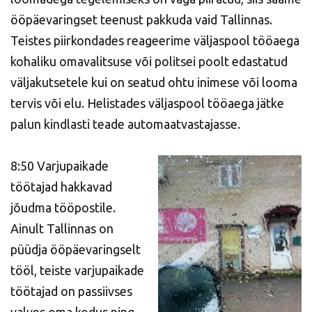
ööpäevaringset teenust pakkuda vaid Tallinnas.
Teistes piirkondades reageerime väljaspool tööaega
kohaliku omavalitsuse või politsei poolt edastatud
väljakutsetele kui on seatud ohtu inimese või looma
tervis või elu. Helistades väljaspool tööaega jätke
palun kindlasti teade automaatvastajasse.
8:50 Varjupaikade
töötajad hakkavad
jõudma tööpostile.
Ainult Tallinnas on
püüdja ööpäevaringselt
tööl, teiste varjupaikade
töötajad on passiivses