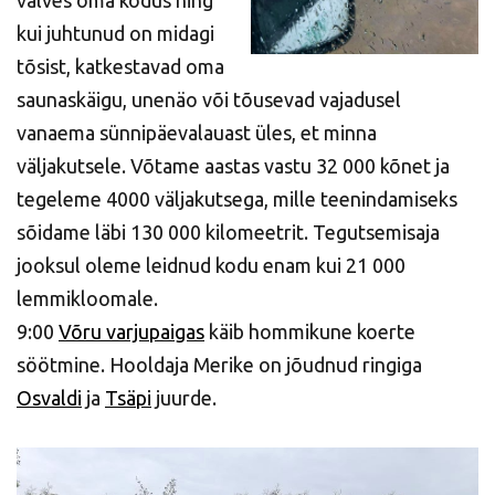
valves oma kodus ning
kui juhtunud on midagi
tõsist, katkestavad oma
saunaskäigu, unenäo või tõusevad vajadusel
vanaema sünnipäevalauast üles, et minna
väljakutsele. Võtame aastas vastu 32 000 kõnet ja
tegeleme 4000 väljakutsega, mille teenindamiseks
sõidame läbi 130 000 kilomeetrit. Tegutsemisaja
jooksul oleme leidnud kodu enam kui 21 000
lemmikloomale.
9:00
Võru varjupaigas
käib hommikune koerte
söötmine. Hooldaja Merike on jõudnud ringiga
Osvaldi
ja
Tsäpi
juurde.