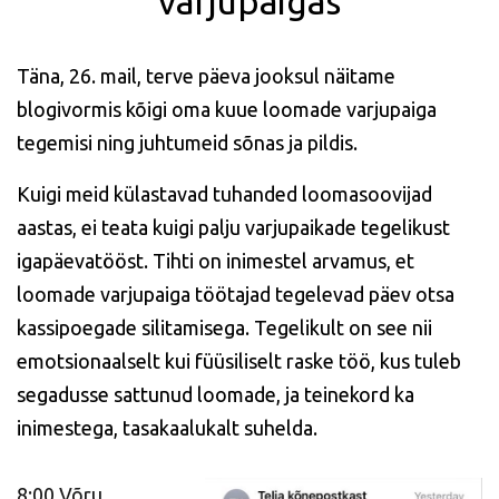
varjupaigas
Täna, 26. mail, terve päeva jooksul näitame
blogivormis kõigi oma kuue loomade varjupaiga
tegemisi ning juhtumeid sõnas ja pildis.
Kuigi meid külastavad tuhanded loomasoovijad
aastas, ei teata kuigi palju varjupaikade tegelikust
igapäevatööst. Tihti on inimestel arvamus, et
loomade varjupaiga töötajad tegelevad päev otsa
kassipoegade silitamisega. Tegelikult on see nii
emotsionaalselt kui füüsiliselt raske töö, kus tuleb
segadusse sattunud loomade, ja teinekord ka
inimestega, tasakaalukalt suhelda.
8:00 Võru