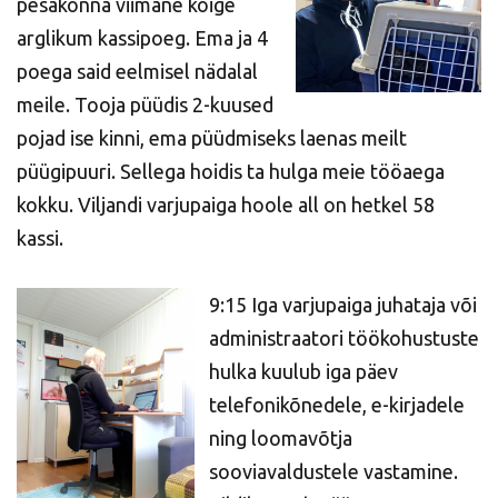
pesakonna viimane kõige
arglikum kassipoeg. Ema ja 4
poega said eelmisel nädalal
meile. Tooja püüdis 2-kuused
pojad ise kinni, ema püüdmiseks laenas meilt
püügipuuri. Sellega hoidis ta hulga meie tööaega
kokku. Viljandi varjupaiga hoole all on hetkel 58
kassi.
9:15 Iga varjupaiga juhataja või
administraatori töökohustuste
hulka kuulub iga päev
telefonikõnedele, e-kirjadele
ning loomavõtja
sooviavaldustele vastamine.