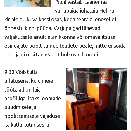
Pildil vastab Läänemaa
varjupaiga juhataja Helina
kirjale hulkuva kassi osas, keda teatajal enesel ei
õnnestu kinni püüda. Varjupaigad lähevad
väljakutsele ainult elanikkonna või omavalitsuse
esindajate poolt tulnud teadete peale, mitte ei sõida
ringi ja ei otsi tänavatelt hulkuvaid loomi.
9:30 Võib tulla
üllatusena, kuid meie
töötajad on laia
profiiliga lisaks loomade
püüdmisele ja
hoolitsemisele vajadusel
ka katla kütmises ja