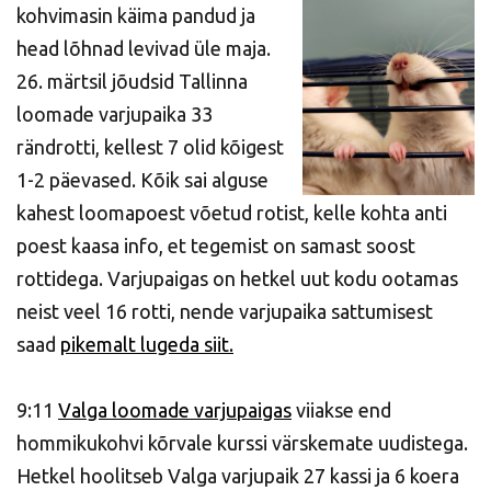
kohvimasin käima pandud ja
head lõhnad levivad üle maja.
26. märtsil jõudsid Tallinna
loomade varjupaika 33
rändrotti, kellest 7 olid kõigest
1-2 päevased. Kõik sai alguse
kahest loomapoest võetud rotist, kelle kohta anti
poest kaasa info, et tegemist on samast soost
rottidega. Varjupaigas on hetkel uut kodu ootamas
neist veel 16 rotti, nende varjupaika sattumisest
saad
pikemalt lugeda siit.
9:11
Valga loomade varjupaigas
viiakse end
hommikukohvi kõrvale kurssi värskemate uudistega.
Hetkel hoolitseb Valga varjupaik 27 kassi ja 6 koera