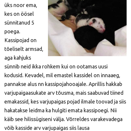
üks noor ema,
kes on öösel
sünnitanud 5
poega.
Kassipojad on
tõeliselt armsad,
aga kahjuks
sünnib neid ikka rohkem kui on ootamas uusi
kodusid. Kevadel, mil emastel kassidel on innaaeg,
pannakse alus nn kassipojahooajale. Aprillis hakkab
varjupaigaasukate arv tõusma, mais saabuvad tiined
emakassid, kes varjupaigas pojad ilmale toovad ja siis
hakatakse leidma ka hulgiti emata kassipoegi. Nii
käib see hilissügiseni välja. Võrreldes varakevadega
võib kasside arv varjupaigas siis lausa