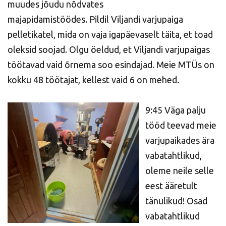
muudes jõudu nõdvates
majapidamistöödes. Pildil Viljandi varjupaiga
pelletikatel, mida on vaja igapäevaselt täita, et toad
oleksid soojad. Olgu öeldud, et Viljandi varjupaigas
töötavad vaid õrnema soo esindajad. Meie MTÜs on
kokku 48 töötajat, kellest vaid 6 on mehed.
9:45 Väga palju
tööd teevad meie
varjupaikades ära
vabatahtlikud,
oleme neile selle
eest ääretult
tänulikud! Osad
vabatahtlikud