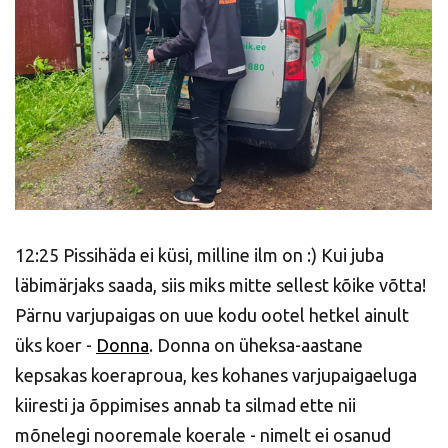
12:25 Pissihäda ei küsi, milline ilm on :) Kui juba
läbimärjaks saada, siis miks mitte sellest kõike võtta!
Pärnu varjupaigas on uue kodu ootel hetkel ainult
üks koer -
Donna
. Donna on üheksa-aastane
kepsakas koeraproua, kes kohanes varjupaigaeluga
kiiresti ja õppimises annab ta silmad ette nii
mõnelegi nooremale koerale - nimelt ei osanud