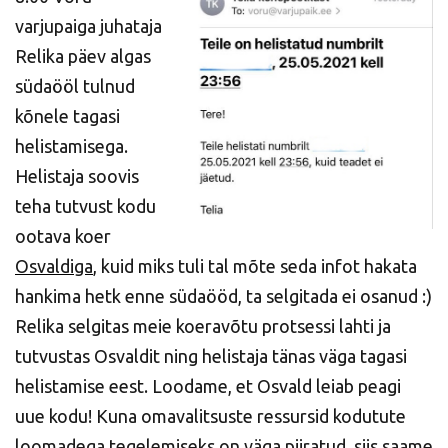
varjupaiga juhataja
Relika päev algas
südaööl tulnud
kõnele tagasi
helistamisega.
Helistaja soovis
teha tutvust kodu
ootava koer
Osvaldiga
, kuid miks tuli tal mõte seda infot hakata
hankima hetk enne südaööd, ta selgitada ei osanud :)
Relika selgitas meie koeravõtu protsessi lahti ja
tutvustas Osvaldit ning helistaja tänas väga tagasi
helistamise eest. Loodame, et Osvald leiab peagi
uue kodu! Kuna omavalitsuste ressursid kodutute
loomadega tegelemiseks on väga piiratud, siis saame