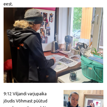
eest.
9:12 Viljandi varjupaika
jõudis Võhmast püütud