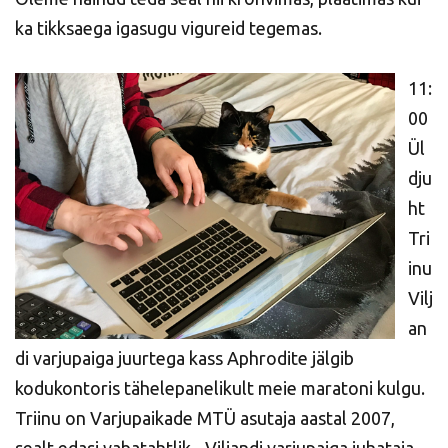
ka tikksaega igasugu vigureid tegemas.
11:
00
Ül
dju
ht
Tri
inu
Vilj
an
di varjupaiga juurtega kass Aphrodite jälgib
kodukontoris tähelepanelikult meie maratoni kulgu.
Triinu on Varjupaikade MTÜ asutaja aastal 2007,
sealt edasi vabatahtlik - Viljandi varjupaiga juhataja -