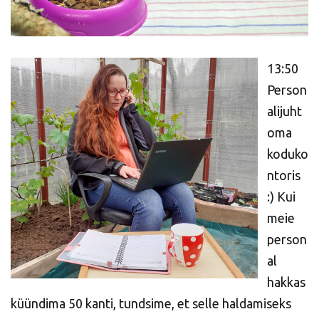
13:50
Person
alijuht
oma
koduko
ntoris
:) Kui
meie
person
al
hakkas
küündima 50 kanti, tundsime, et selle haldamiseks