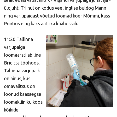
üldjuht. Triinul on kodus veel inglise buldog Mann
ning varjupaigast võetud loomad koer Mõmmi, kass
Pontius ning kaks aafrika kääbussiili.
11:20 Tallinna
varjupaiga
loomaarsti abiline
Brigitta tööhoos.
Tallinna varjupaik
on ainus, kus
omavalitsus on
loonud kaasaegse
loomakliiniku koos
kõikide