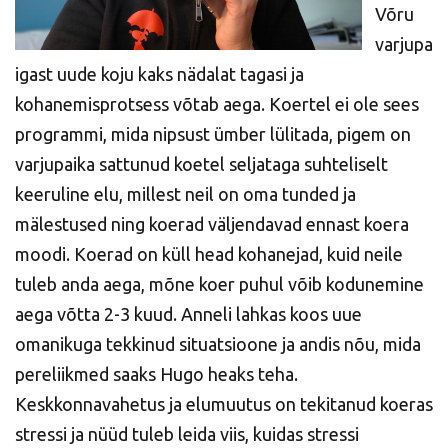
Võru
varjupa
igast uude koju kaks nädalat tagasi ja
kohanemisprotsess võtab aega. Koertel ei ole sees
programmi, mida nipsust ümber lülitada, pigem on
varjupaika sattunud koetel seljataga suhteliselt
keeruline elu, millest neil on oma tunded ja
mälestused ning koerad väljendavad ennast koera
moodi. Koerad on küll head kohanejad, kuid neile
tuleb anda aega, mõne koer puhul võib kodunemine
aega võtta 2-3 kuud. Anneli lahkas koos uue
omanikuga tekkinud situatsioone ja andis nõu, mida
pereliikmed saaks Hugo heaks teha.
Keskkonnavahetus ja elumuutus on tekitanud koeras
stressi ja nüüd tuleb leida viis, kuidas stressi