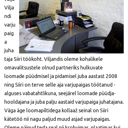
Vilja
ndi
varju
paig
a
juha
taja Siiri töökoht. Viljandis oleme kohalikele
omavalitsustele olnud partneriks hulkuvate
loomade püüdmisel ja pidamisel juba aastast 2008
ning Siiri on terve selle aja varjupaigas töötanud -
alguses vabatahtlikuna, seejärel loomade püüdja-
hooldajana ja juba palju aastaid varjupaiga juhatajana.
Väga äge loomapiltidega kollaaž seinal on Siiri
kätetöö nii nagu paljud muud asjad varjupaigas.
Oleme näinud teda seal nii krohvimas, plaatimas kui