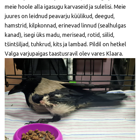
meie hoole alla igasugu karvaseid ja sulelisi. Meie
juures on leidnud peavarju küülikud, deegud,
hamstrid, kilpkonnad, erinevad linnud (sealhulgas
kanad), isegi üks madu, merisead, rotid, siilid,
tšintšiljad, tuhkrud, kits ja lambad. Pildil on hetkel
Valga varjupaigas taastusravil olev vares Klaara.