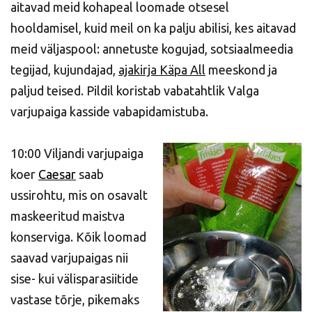
aitavad meid kohapeal loomade otsesel
hooldamisel, kuid meil on ka palju abilisi, kes aitavad
meid väljaspool: annetuste kogujad, sotsiaalmeedia
tegijad, kujundajad,
ajakirja Käpa All
meeskond ja
paljud teised. Pildil koristab vabatahtlik Valga
varjupaiga kasside vabapidamistuba.
10:00 Viljandi varjupaiga
koer
Caesar
saab
ussirohtu, mis on osavalt
maskeeritud maistva
konserviga. Kõik loomad
saavad varjupaigas nii
sise- kui välisparasiitide
vastase tõrje, pikemaks