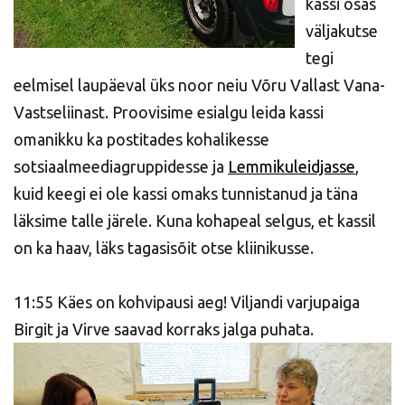
kassi osas
väljakutse
tegi
eelmisel laupäeval üks noor neiu Võru Vallast Vana-
Vastseliinast. Proovisime esialgu leida kassi
omanikku ka postitades kohalikesse
sotsiaalmeediagruppidesse ja
Lemmikuleidjasse
,
kuid keegi ei ole kassi omaks tunnistanud ja täna
läksime talle järele. Kuna kohapeal selgus, et kassil
on ka haav, läks tagasisõit otse kliinikusse.
11:55 Käes on kohvipausi aeg! Viljandi varjupaiga
Birgit ja Virve saavad korraks jalga puhata.