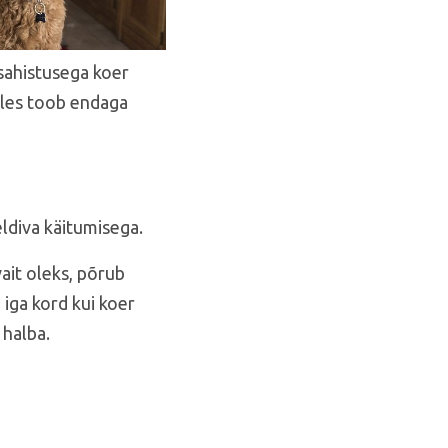
sahistusega koer
lles toob endaga
eldiva käitumisega.
vait oleks, põrub
 iga kord kui koer
 halba.