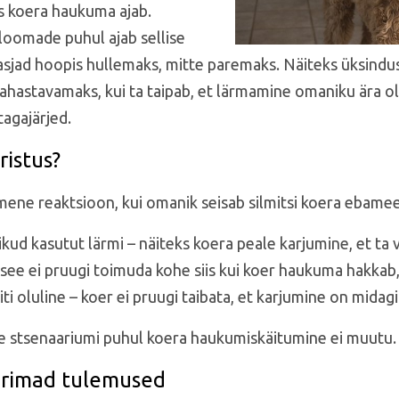
is koera haukuma ajab.
 loomade puhul ajab sellise
sjad hoopis hullemaks, mitte paremaks. Näiteks üksindu
ahastavamaks, kui ta taipab, et lärmamine omaniku ära o
agajärjed.
ristus?
imene reaktsioon, kui omanik seisab silmitsi koera ebame
kud kasutut lärmi – näiteks koera peale karjumine, et ta 
 see ei pruugi toimuda kohe siis kui koer haukuma hakkab,
ti oluline – koer ei pruugi taibata, et karjumine on midagi
lise stsenaariumi puhul koera haukumiskäitumine ei muutu.
arimad tulemused