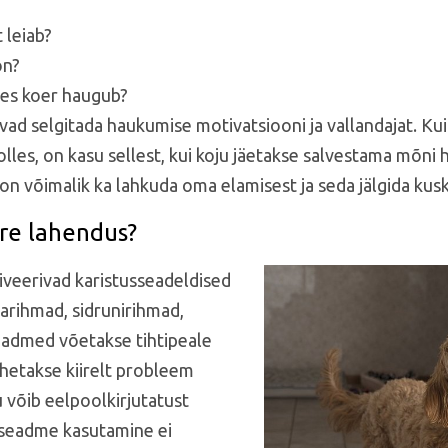
 leiab?
on?
tes koer haugub?
ad selgitada haukumise motivatsiooni ja vallandajat. K
les, on kasu sellest, kui koju jäetakse salvestama mõni hel
n võimalik ka lahkuda oma elamisest ja seda jälgida kuski
ire lahendus?
veerivad karistusseadeldised
larihmad, sidrunirihmad,
seadmed võetakse tihtipeale
tahetakse kiirelt probleem
 võib eelpoolkirjutatust
se seadme kasutamine ei