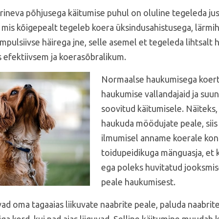
rineva põhjusega käitumise puhul on oluline tegeleda ju
 mis kõigepealt tegeleb koera üksindusahistusega, lärmih
mpulsiivse häirega jne, selle asemel et tegeleda lihtsalt
s efektiivsem ja koerasõbralikum.
Normaalse haukumisega koer
haukumise vallandajaid ja su
soovitud käitumisele. Näiteks,
haukuda möödujate peale, sii
ilmumisel anname koerale ko
toidupeidikuga mänguasja, et 
ega poleks huvitatud jooksmis
peale haukumisest.
d oma tagaaias liikuvate naabrite peale, paluda naabrite