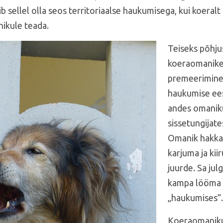
b sellel olla seos territoriaalse haukumisega, kui koeralt
nikule teada.
Teiseks põhju
koeraomanike
premeerimine 
haukumise ee
andes omanik
sissetungijates
Omanik hakka
karjuma ja kii
juurde. Sa ju
kampa lööma s
„haukumises”
Koeraomaniku