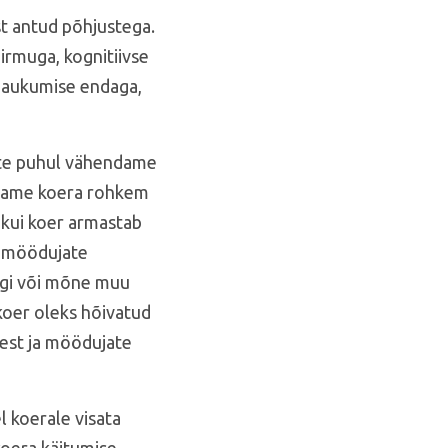
st antud põhjustega.
irmuga, kognitiivse
 haukumise endaga,
te puhul vähendame
uname koera rohkem
 kui koer armastab
s möödujate
ngi või mõne muu
koer oleks hõivatud
est ja möödujate
l koerale visata