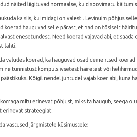
ud näited liigituvad normaalse, kuid soovimatu käitumis
kuda ka siis, kui midagi on valesti. Levinuim põhjus sell
 koerad hauguvad selle pärast, et nad on tõsiselt häiritud
alvast enesetundest. Need koerad vajavad abi, et saad
 lahti.
da valudes koerad, ka hauguvad osad dementsed koerad ü
ne tunnistust kompulsiivsetest häiretest või helihirmude
 päästikuks. Kõigil nendel juhtudel vajab koer abi, kuna
a korraga mitu erinevat põhjust, miks ta haugub, seega o
 erinevat strateegiat.
da vastused järgmistele küsimustele: