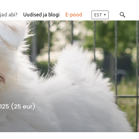
jad abi?
Uudised ja blogi
E-pood
EST