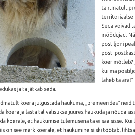
tahtmatult pr
territoriaalse
Seda võivad t
möödujad. Nä
postiljoni pea
posti postkast
koer mõtleb? „
kui ma postilj
läheb ta ära!”
edukas ja ta jätkab seda.
dmatult koera julgustada haukuma, „premeerides” neid 
a koera ja lasta tal välisukse juures haukuda ja nõuda si
a koerale, et haukumise tulemusena ta ei saa sisse. Kui
 siis on see märk koerale, et haukumine siiski töötab, liht