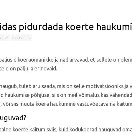
idas pidurdada koerte haukumi
pa all
haukumine
aljusid koeraomanikke ja nad arvavad, et sellele on olem
eid on palju ja erinevaid.
haugub, tuleb aru saada, mis on selle motivatsiooniks ja 
ud haukumise põhjuse, siis on meil võimalus kas vähendad
, või siis muuta koera haukumine vastuvõetavama käitum
auguvad?
ne koerte käitumisviis, kuid kodukoerad hauguvad oma e