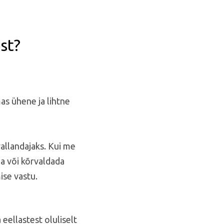
st?
as ühene ja lihtne
vallandajaks. Kui me
a või kõrvaldada
ise vastu.
ellastest oluliselt