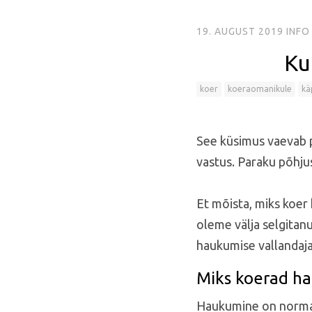
19. AUGUST 2019
INFO
Ku
koer
koeraomanikule
kä
See küsimus vaevab p
vastus. Paraku põhjus
Et mõista, miks koer 
oleme välja selgitan
haukumise vallandaja
Miks koerad h
Haukumine on normaal