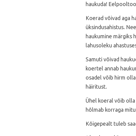
haukuda! Eelpooltood
Koerad võivad aga hau
üksindusahistus. Need
haukumine märgiks h
lahusoleku ahastusest
Samuti võivad hauku
koertel annab haukumi
osadel võib hirm olla
häiritust.
Ühel koeral võib oll
hõlmab korraga mitut
Kõigepealt tuleb saa