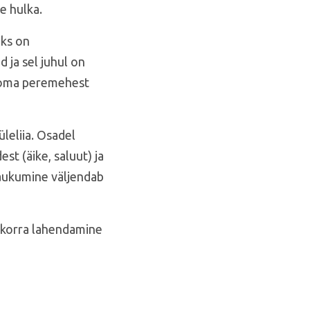
e hulka.
eks on
 ja sel juhul on
a oma peremehest
leliia. Osadel
st (äike, saluut) ja
 haukumine väljendab
lukorra lahendamine