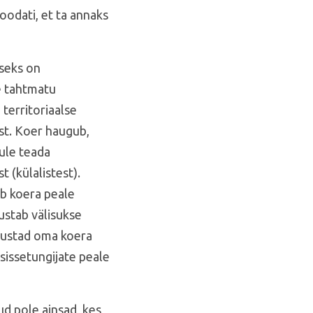
 oodati, et ta annaks
seks on
 tahtmatu
territoriaalse
st. Koer haugub,
ule teada
t (külalistest).
b koera peale
rustab välisukse
lgustad oma koera
issetungijate peale
.
d pole ainsad, kes