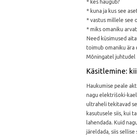
* kes haugub?
* kuna ja kus see aset
* vastus millele see 
* miks omaniku arva
Need küsimused aitav
toimub omaniku ära ol
Mõningatel juhtudel o
Käsitlemine: ki
Haukumise peale akti
nagu elektrišoki-kae
ultraheli tekitavad 
kasutusele siis, kui 
lahendada. Kuid nagu
järeldada, siis selli