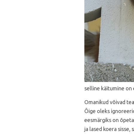
selline käitumine on 
Omanikud võivad tea
Õige oleks ignoreerid
eesmärgiks on õpetad
ja lased koera sisse,