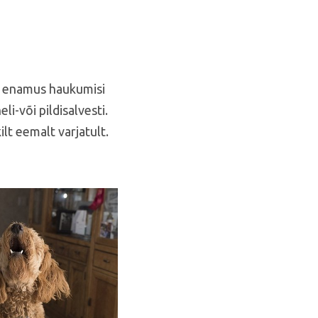
ui enamus haukumisi
i-või pildisalvesti.
lt eemalt varjatult.