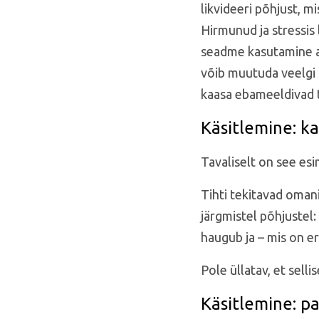
likvideeri põhjust, m
Hirmunud ja stressis
seadme kasutamine a
võib muutuda veelgi 
kaasa ebameeldivad t
Käsitlemine: ka
Tavaliselt on see es
Tihti tekitavad omani
järgmistel põhjustel:
haugub ja – mis on eri
Pole üllatav, et sel
Käsitlemine: p