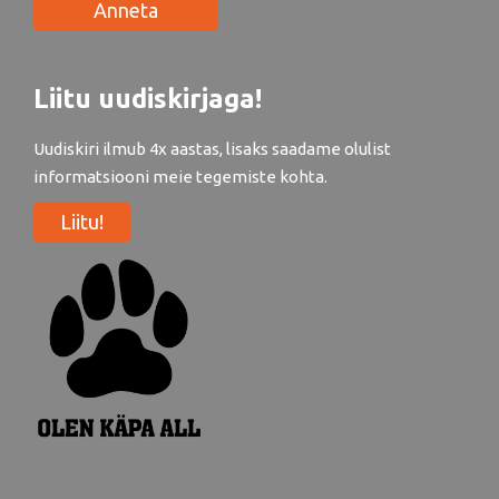
Anneta
Liitu uudiskirjaga!
Uudiskiri ilmub 4x aastas, lisaks saadame olulist
informatsiooni meie tegemiste kohta.
Liitu!