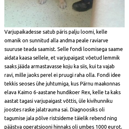
Varjupaikadesse satub päris palju loomi, kelle
omanik on sunnitud alla andma peale raviarve
suuruse teada saamist. Selle fondi loomisega saame
aidata kaasa sellele, et varjupaigast võetud lemmik
saaks jääda armastavasse koju ka siis, kui ta vajab
ravi, mille jaoks perel ei pruugi raha olla. Fondi idee
tekkis seoses ühe juhtumiga, kus Pärnu maakonnas
elava Kaimo 6-aastane hundikoer Rex, kelle ta kaks
aastat tagasi varjupaigast võttis, üle kivihunniku
joostes raske jalatrauma sai. Diagnoosiks oli
tagumise jala põlve ristsideme täielik rebend ning
päästva operatsiooni hinnaks oli umbes 1000 eurot.