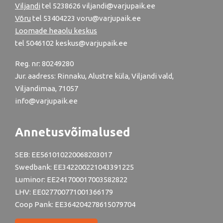
Viljandi
tel
5238626
viljandi@varjupaik.ee
Võru
tel
53404223
voru@varjupaik.ee
Loomade heaolu keskus
tel
5046102
keskus@varjupaik.ee
Reg. nr: 80249280
Jur. aadress: Rinnaku, Alustre küla, Viljandi vald,
Viljandimaa, 71057
info@varjupaik.ee
Annetusvõimalused
SEB: EE561010220068203017
Swedbank: EE342200221043391225
Luminor: EE241700017003582822
LHV: EE027700771001366179
Coop Pank: EE364204278615079704