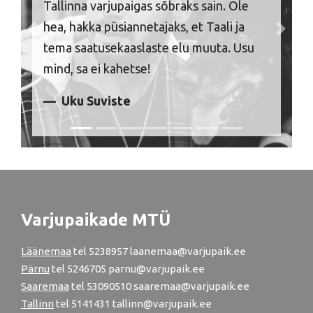
Tallinna varjupaigas sõbraks sain. Ole
hea, hakka püsiannetajaks, et Taali ja
Previous
Next
tema saatusekaaslaste elu muuta. Usu
mind, sa ei kahetse!
Uku Suviste
Varjupaikade MTÜ
Läänemaa
tel
5238957
laanemaa@varjupaik.ee
Pärnu
tel
5246705
parnu@varjupaik.ee
Saaremaa
tel 53090510 saaremaa@varjupaik.ee
Tallinn
tel
5141431
tallinn@varjupaik.ee