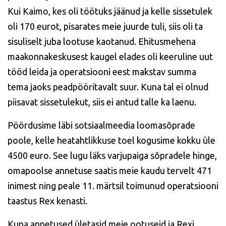
Kui Kaimo, kes oli töötuks jäänud ja kelle sissetulek
oli 170 eurot, pisarates meie juurde tuli, siis oli ta
sisuliselt juba lootuse kaotanud. Ehitusmehena
maakonnakeskusest kaugel elades oli keeruline uut
tööd leida ja operatsiooni eest makstav summa
tema jaoks peadpööritavalt suur. Kuna tal ei olnud
piisavat sissetulekut, siis ei antud talle ka laenu.
Pöördusime läbi sotsiaalmeedia loomasõprade
poole, kelle heatahtlikkuse toel kogusime kokku üle
4500 euro. See lugu läks varjupaiga sõpradele hinge,
omapoolse annetuse saatis meie kaudu tervelt 471
inimest ning peale 11. märtsil toimunud operatsiooni
taastus Rex kenasti.
Kuna annetused ületasid meie ootuseid ja Rexi