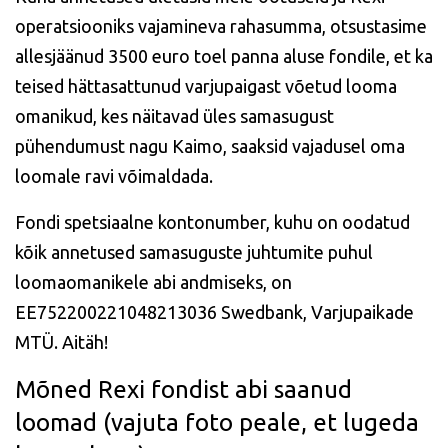
operatsiooniks vajamineva rahasumma, otsustasime
allesjäänud 3500 euro toel panna aluse fondile, et ka
teised hättasattunud varjupaigast võetud looma
omanikud, kes näitavad üles samasugust
pühendumust nagu Kaimo, saaksid vajadusel oma
loomale ravi võimaldada.
Fondi spetsiaalne kontonumber, kuhu on oodatud
kõik annetused samasuguste juhtumite puhul
loomaomanikele abi andmiseks, on
EE752200221048213036 Swedbank, Varjupaikade
MTÜ. Aitäh!
Mõned Rexi fondist abi saanud
loomad (vajuta foto peale, et lugeda