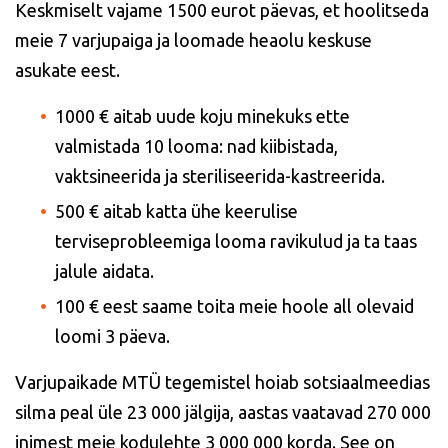
Keskmiselt vajame
1500 eurot päevas
, et hoolitseda
meie 7 varjupaiga ja loomade heaolu keskuse
asukate eest.
1000 €
aitab uude koju minekuks ette
valmistada 10 looma: nad kiibistada,
vaktsineerida ja steriliseerida-kastreerida.
500 € aitab katta ühe keerulise
terviseprobleemiga looma ravikulud ja ta taas
jalule aidata.
100 € eest saame toita meie hoole all olevaid
loomi 3 päeva.
Varjupaikade MTÜ tegemistel hoiab sotsiaalmeedias
silma peal üle 23 000 jälgija, aastas vaatavad 270 000
inimest meie kodulehte
3 000 000 korda. See on