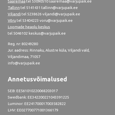
Saaremaa
tel 53090510 saaremaa@varjupaik.ee
Tallinn
tel
5141431
tallinn@varjupaik.ee
Viljandi
tel
5238626
viljandi@varjupaik.ee
Võru
tel
53404223
voru@varjupaik.ee
Loomade heaolu keskus
tel
5046102
keskus@varjupaik.ee
Reg. nr: 80249280
Jur. aadress: Rinnaku, Alustre küla, Viljandi vald,
Viljandimaa, 71057
info@varjupaik.ee
Annetusvõimalused
SEB: EE561010220068203017
Swedbank: EE342200221043391225
Luminor: EE241700017003582822
LHV: EE027700771001366179