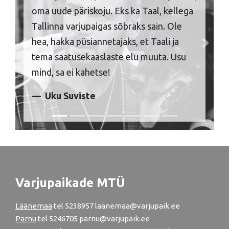
oma uude päriskoju. Eks ka Taal, kellega
Tallinna varjupaigas sõbraks sain. Ole
hea, hakka püsiannetajaks, et Taali ja
Previous
Next
tema saatusekaaslaste elu muuta. Usu
mind, sa ei kahetse!
Uku Suviste
Varjupaikade MTÜ
Läänemaa
tel
5238957
laanemaa@varjupaik.ee
Pärnu
tel
5246705
parnu@varjupaik.ee