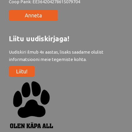
Coop Pank: EE364204278615079704
Anneta
Liitu uudiskirjaga!
Uudiskiri ilmub 4x aastas, lisaks saadame olulist
informatsiooni meie tegemiste kohta.
Liitu!