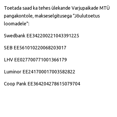
Toetada saad ka tehes ülekande Varjupaikade MTÜ
pangakontole, makseselgitusega "
​Jõulutoetus
loomadele":
Swedbank
EE342200221043391225
SEB
EE561010220068203017
LHV
EE027700771001366179
Luminor
EE241700017003582822
Coop Pank
EE364204278615079704