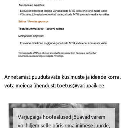
Annetamist puudutavate küsimuste ja ideede korral
võta meiega ühendust:
toetus@varjupaik.ee
.
Varjupaiga hoolealused jõuavad varem
või hiljem selle päris oma inimese juurde,