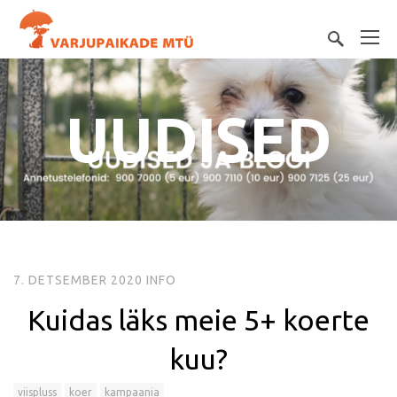
UUDISED
7. DETSEMBER 2020
INFO
Kuidas läks meie 5+ koerte
kuu?
viispluss
koer
kampaania