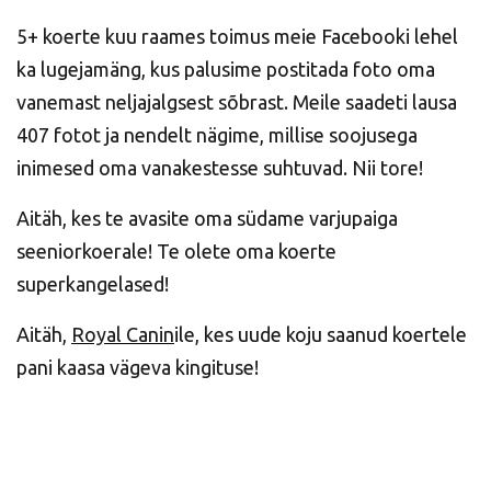
5+ koerte kuu raames toimus meie Facebooki lehel
ka lugejamäng, kus palusime postitada foto oma
vanemast neljajalgsest sõbrast. Meile saadeti lausa
407 fotot ja nendelt nägime, millise soojusega
inimesed oma vanakestesse suhtuvad. Nii tore!
Aitäh, kes te avasite oma südame varjupaiga
seeniorkoerale! Te olete oma koerte
superkangelased!
Aitäh,
Royal Canin
ile, kes uude koju saanud koertele
pani kaasa vägeva kingituse!