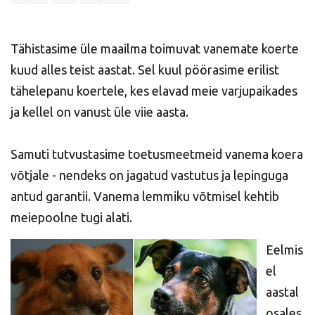
Tähistasime üle maailma toimuvat vanemate koerte
kuud alles teist aastat. Sel kuul pöörasime erilist
tähelepanu koertele, kes elavad meie varjupaikades
ja kellel on vanust üle viie aasta.
Samuti tutvustasime toetusmeetmeid vanema koera
võtjale - nendeks on jagatud vastutus ja lepinguga
antud garantii. Vanema lemmiku võtmisel kehtib
meiepoolne tugi alati.
Eelmis
el
aastal
osales