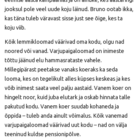
jooksul pole veel uude koju läinud. Bruno ootab ikka,
kas täna tuleb väravast sisse just see õige, kes ta
koju viib.
Kõik lemmikloomad väärivad oma kodu, olgu nad
noored või vanad. Varjupaigaloomad on inimeste
tõttu jäänud elu hammasrataste vahele.
Millegipärast peetakse vanaks koeraks ka seda
looma, kes on tegelikult alles küpses keskeas ja kes
võib inimest saata veel palju aastaid. Vanem koer on
hingelt noor, kuid juba elutark ja oskab hinnata talle
pakutud kodu. Vanem koer suudab kohaneda ja
õppida – tuleb anda ainult võimalus. Kõik vanemad
varjupaigaloomad väärivad uut kodu – nad on välja
teeninud kuldse pensionipõlve.