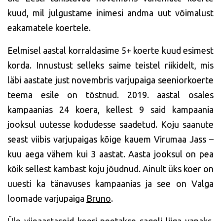
kuud, mil julgustame inimesi andma uut võimalust
eakamatele koertele.
Eelmisel aastal korraldasime 5+ koerte kuud esimest
korda. Innustust selleks saime teistel riikidelt, mis
läbi aastate just novembris varjupaiga seeniorkoerte
teema esile on tõstnud. 2019. aastal osales
kampaanias 24 koera, kellest 9 said kampaania
jooksul uutesse kodudesse saadetud. Koju saanute
seast viibis varjupaigas kõige kauem Virumaa Jass –
kuu aega vähem kui 3 aastat. Aasta jooksul on pea
kõik sellest kambast koju jõudnud. Ainult üks koer on
uuesti ka tänavuses kampaanias ja see on Valga
loomade varjupaiga
Bruno
.