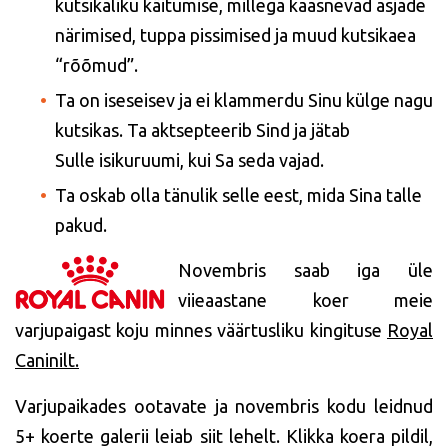
kutsikaliku käitumise, millega kaasnevad asjade
närimised,
tuppa pissimised ja muud kutsikaea
“rõõmud”.
Ta on iseseisev ja ei klammerdu Sinu külge nagu
kutsikas. Ta aktsepteerib Sind ja jätab
Sulle
isikuruumi, kui Sa seda vajad.
Ta oskab olla tänulik selle eest, mida Sina talle
pakud.
Novembris saab iga üle
viieaastane koer meie
varjupaigast koju minnes väärtusliku kingituse
Royal
Caninilt.
Varjupaikades ootavate ja novembris kodu leidnud
5+ koerte galerii leiab siit lehelt. Klikka koera pildil,