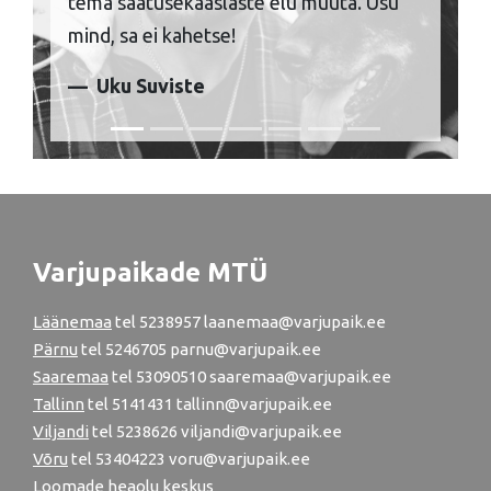
tema saatusekaaslaste elu muuta. Usu
mind, sa ei kahetse!
Uku Suviste
Varjupaikade MTÜ
Läänemaa
tel
5238957
laanemaa@varjupaik.ee
Pärnu
tel
5246705
parnu@varjupaik.ee
Saaremaa
tel 53090510 saaremaa@varjupaik.ee
Tallinn
tel
5141431
tallinn@varjupaik.ee
Viljandi
tel
5238626
viljandi@varjupaik.ee
Võru
tel
53404223
voru@varjupaik.ee
Loomade heaolu keskus