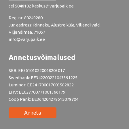
tel
5046102
keskus@varjupaik.ee
Reg. nr: 80249280
Jur. aadress: Rinnaku, Alustre küla, Viljandi vald,
Viljandimaa, 71057
info@varjupaik.ee
Annetusvõimalused
SEB: EE561010220068203017
Swedbank: EE342200221043391225
Luminor: EE241700017003582822
LHV: EE027700771001366179
Coop Pank: EE364204278615079704
Anneta