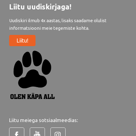
Liitu uudiskirjaga!
Uudiskiri ilmub 4x aastas, lisaks saadame olulist
informatsiooni meie tegemiste kohta.
Liitu!
Liitu meiega sotsiaalmeedias: