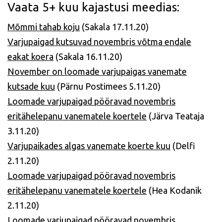
Vaata 5+ kuu kajastusi meedias:
Mõmmi tahab koju
(Sakala 17.11.20)
Varjupaigad kutsuvad novembris võtma endale
eakat koera
(Sakala 16.11.20)
November on loomade varjupaigas vanemate
kutsade kuu
(Pärnu Postimees 5.11.20)
Loomade varjupaigad pööravad novembris
eritähelepanu vanematele koertele
(Järva Teataja
3.11.20)
Varjupaikades algas vanemate koerte kuu
(Delfi
2.11.20)
Loomade varjupaigad pööravad novembris
eritähelepanu vanematele koertele
(Hea Kodanik
2.11.20)
Loomade varjupaigad pööravad novembris