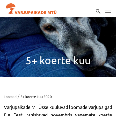
5+ koerte kuu
/
Loomad
5+ koerte kuu 2020
Varjupaikade MTÜsse kuuluvad loomade varjupaigad
üle Eesti tähistavad novembris vanemate koerte