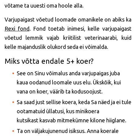
võtame ta uuesti oma hoole alla.
Varjupaigast võetud loomade omanikele on abiks ka
Rexi fond
. Fond toetab inimesi, kelle varjupaigast
võetud lemmik vajab kriitilist veterinaarabi, kuid
kelle majanduslik olukord seda ei
võimalda.
Miks võtta endale 5+ koer?
See on Sinu võimalus anda varjupaigas juba
kaua oodanud loomale uus elu. Ükskõik, kui
vana
on koer, väärib ta kodusoojust.
Sa saad just sellise koera, keda Sa näed ja ei tule
ootamatuid üllatusi, kus minikoera
kutsikast
kasvab mitmekümne kilone hiiglane.
Ta on väljakujunenud isiksus. Anna koerale