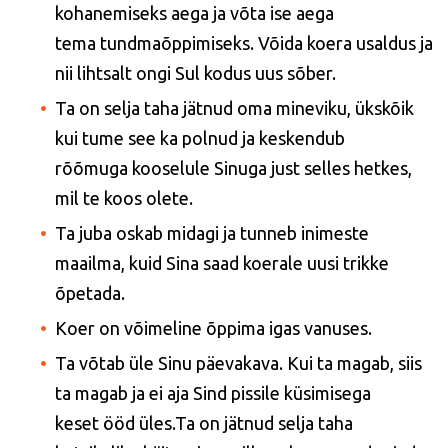
kohanemiseks aega ja võta ise aega
tema
tundmaõppimiseks. Võida koera usaldus ja
nii lihtsalt ongi Sul kodus uus sõber.
Ta on selja taha jätnud oma mineviku, ükskõik
kui tume see ka polnud ja keskendub
rõõmuga
kooselule Sinuga just selles hetkes,
mil te koos olete.
Ta juba oskab midagi ja tunneb inimeste
maailma, kuid Sina saad koerale uusi trikke
õpetada.
Koer on võimeline õppima igas vanuses.
Ta võtab üle Sinu päevakava. Kui ta magab, siis
ta magab ja ei aja Sind pissile küsimisega
keset
ööd üles.Ta on jätnud selja taha