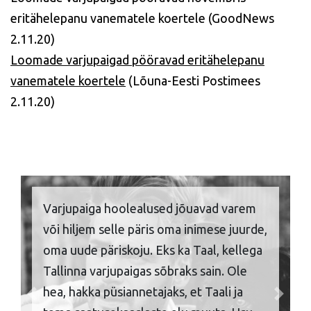
eritähelepanu vanematele koertele (GoodNews
2.11.20)
Loomade varjupaigad pööravad eritähelepanu
vanematele koertele
(Lõuna-Eesti Postimees
2.11.20)
Varjupaiga hoolealused jõuavad varem
või hiljem selle päris oma inimese juurde,
oma uude päriskoju. Eks ka Taal, kellega
Tallinna varjupaigas sõbraks sain. Ole
hea, hakka püsiannetajaks, et Taali ja
Previous
Next