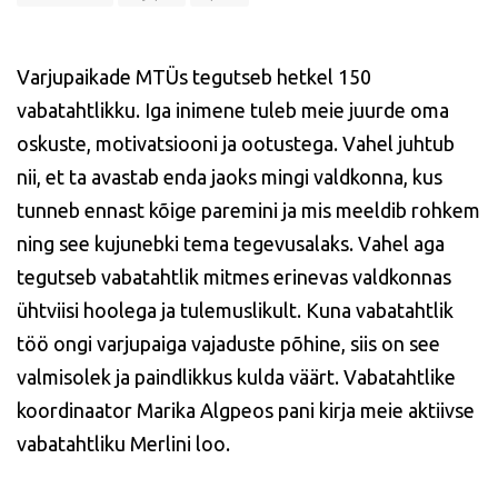
Varjupaikade MTÜs tegutseb hetkel 150
vabatahtlikku. Iga inimene tuleb meie juurde oma
oskuste, motivatsiooni ja ootustega. Vahel juhtub
nii, et ta avastab enda jaoks mingi valdkonna, kus
tunneb ennast kõige paremini ja mis meeldib rohkem
ning see kujunebki tema tegevusalaks. Vahel aga
tegutseb vabatahtlik mitmes erinevas valdkonnas
ühtviisi hoolega ja tulemuslikult. Kuna vabatahtlik
töö ongi varjupaiga vajaduste põhine, siis on see
valmisolek ja paindlikkus kulda väärt. Vabatahtlike
koordinaator Marika Algpeos pani kirja meie aktiivse
vabatahtliku Merlini loo.