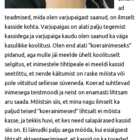
ad
teadmised, mida olen varjupaigast saanud, on ilmselt
kasside kohta. Varjupaigas on alati palju tegemist
kassidega ja varjupaiga kaudu olen saanud ka väga
kasulikke koolitusi. Olen end alati "koerainimeseks"
pidanud, aga mulle jäi meelde ühelt koolituselt
selgitus, et inimestele tihtipeale ei meeldi kassid
seetõttu, et nende käitumist on raske mõista või
pole viitsitud sellesse süveneda. Koerad suhtlevad
inimesega teistmoodi ja neist on enamasti lihtsam
aru saada. Mõistsin siis, et mina nagu ilmselt ka
paljud teised "koerainimesed" lihtsalt ei mõista
kasse, ja tekkis huvi, et kes need salapärased kassid
siis on. Ei läinudki palju aega mööda, kui esialgsest
lihtsalt aktsepteerimisest, et kassid on ka toredad