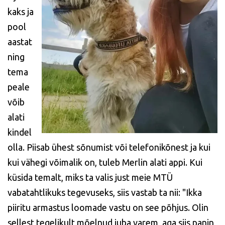
kaks ja
pool
aastat
ning
tema
peale
võib
alati
kindel
olla. Piisab ühest sõnumist või telefonikõnest ja kui
kui vähegi võimalik on, tuleb Merlin alati appi. Kui
küsida temalt, miks ta valis just meie MTÜ
vabatahtlikuks tegevuseks, siis vastab ta nii: "Ikka
piiritu armastus loomade vastu on see põhjus. Olin
sellest tegelikult mõelnud juba varem, aga siis panin