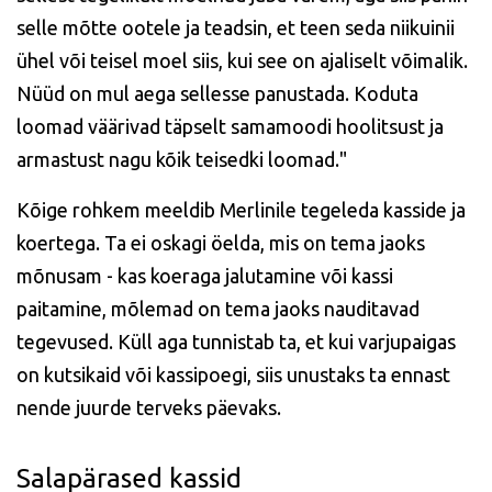
selle mõtte ootele ja teadsin, et teen seda niikuinii
ühel või teisel moel siis, kui see on ajaliselt võimalik.
Nüüd on mul aega sellesse panustada. Koduta
loomad väärivad täpselt samamoodi hoolitsust ja
armastust nagu kõik teisedki loomad."
Kõige rohkem meeldib Merlinile tegeleda kasside ja
koertega. Ta ei oskagi öelda, mis on tema jaoks
mõnusam - kas koeraga jalutamine või kassi
paitamine, mõlemad on tema jaoks nauditavad
tegevused. Küll aga tunnistab ta, et kui varjupaigas
on kutsikaid või kassipoegi, siis unustaks ta ennast
nende juurde terveks päevaks.
Salapärased kassid