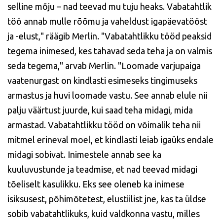
selline mõju – nad teevad mu tuju heaks. Vabatahtlik
töö annab mulle rõõmu ja vaheldust igapäevatööst
ja -elust," räägib Merlin. "Vabatahtlikku tööd peaksid
tegema inimesed, kes tahavad seda teha ja on valmis
seda tegema," arvab Merlin. "Loomade varjupaiga
vaatenurgast on kindlasti esimeseks tingimuseks
armastus ja huvi loomade vastu. See annab elule nii
palju väärtust juurde, kui saad teha midagi, mida
armastad. Vabatahtlikku tööd on võimalik teha nii
mitmel erineval moel, et kindlasti leiab igaüks endale
midagi sobivat. Inimestele annab see ka
kuuluvustunde ja teadmise, et nad teevad midagi
tõeliselt kasulikku. Eks see oleneb ka inimese
isiksusest, põhimõtetest, elustiilist jne, kas ta üldse
sobib vabatahtlikuks, kuid valdkonna vastu, milles