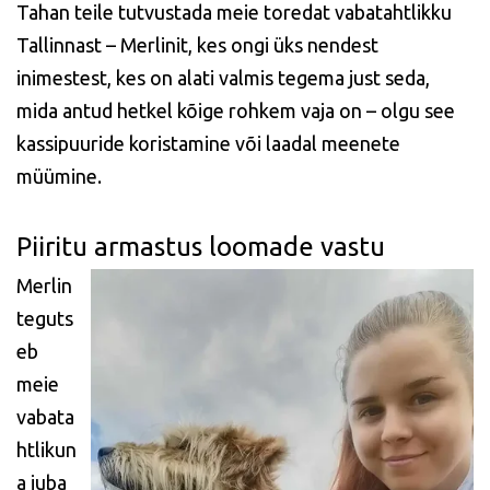
Tahan teile tutvustada meie toredat vabatahtlikku
Tallinnast – Merlinit, kes ongi üks nendest
inimestest, kes on alati valmis tegema just seda,
mida antud hetkel kõige rohkem vaja on – olgu see
kassipuuride koristamine või laadal meenete
müümine.
Piiritu armastus loomade vastu
Merlin
teguts
eb
meie
vabata
htlikun
a juba