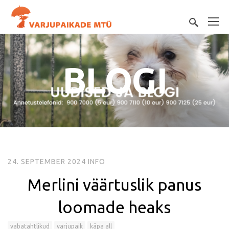
BLOGI
24. SEPTEMBER 2024
INFO
Merlini väärtuslik panus
loomade heaks
vabatahtlikud
varjupaik
käpa all