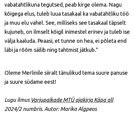
vabatahtlikuna tegutsed, peab kirge olema. Nagu
kõigega elus, tuleb luua tasakaal ka vabatahtliku töö
ja muu elu vahel. See, milliseks see tasakaal täpselt
kujuneb, on ilmselt kõigil inimestel erinev ja tuleb ise
välja kaaluda. Peaasi, et tunne on hea, ei põleta end
läbi ja rõõm säilib ning tahtmist jätkub."
Oleme Merlinile siiralt tänulikud tema suure panuse
ja suure südame eest!
Lugu ilmus
Varjupaikade MTÜ ajakirja Käpa all
2024/2 numbris. Autor: Marika Algpeos