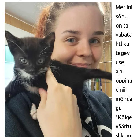
Merlini
sõnul
on ta
vabata
htliku
tegev
use
ajal
õppinu
d nii
mõnda
gi.
"Kõige
väärtu
slikum