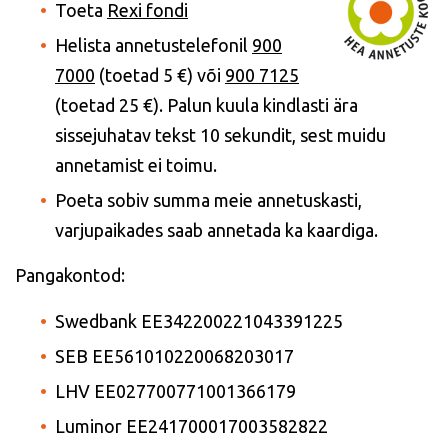
Toeta
Rexi fondi
Helista annetustelefonil
900
7000
(t
oetad 5 €) või
900 7125
(toetad 25 €). P
alun kuula kindlasti ära
sissejuhatav tekst 10 sekundit, sest muidu
annetamist ei toimu.
Poeta sobiv summa meie annetuskasti,
varjupaikades saab annetada ka kaardiga.
Pangakontod:
Swedbank EE342200221043391225
SEB EE561010220068203017
LHV EE027700771001366179
Luminor EE241700017003582822