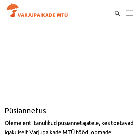
Helista
900700
,
toetad loomi 5€
helista
9007125
,
toetad loomi 25€
Püsiannetus
Oleme eriti tänulikud püsiannetajatele, kes toetavad
igakuiselt Varjupaikade MTÜ tööd loomade