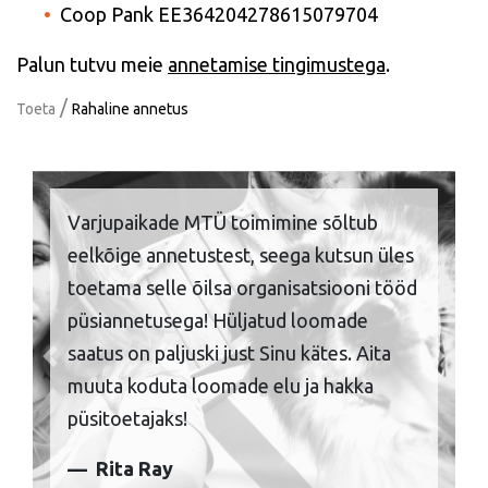
Coop Pank EE364204278615079704
Palun tutvu meie
annetamise tingimustega
.
/
Toeta
Rahaline annetus
Varjupaikade MTÜ toimimine sõltub
eelkõige annetustest, seega kutsun üles
toetama selle õilsa organisatsiooni tööd
püsiannetusega! Hüljatud loomade
saatus on paljuski just Sinu kätes. Aita
Previous
Next
muuta koduta loomade elu ja hakka
püsitoetajaks!
Rita Ray