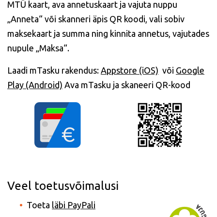
MTÜ kaart, ava annetuskaart ja vajuta nuppu
„Anneta“ või skanneri äpis QR koodi, vali sobiv
maksekaart ja summa ning kinnita annetus, vajutades
nupule „Maksa“.
Laadi mTasku rakendus:
Appstore (iOS)
või
Google
Play (Android)
Ava mTasku ja skaneeri QR-kood
Veel toetusvõimalusi
Toeta
läbi PayPali