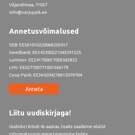
Viljandimaa, 71057
info@varjupaik.ee
Annetusvõimalused
SEB: EE561010220068203017
Swedbank: EE342200221043391225
Luminor: EE241700017003582822
LHV: EE027700771001366179
Coop Pank: EE364204278615079704
Anneta
Liitu uudiskirjaga!
Uudiskiri ilmub 4x aastas, lisaks saadame olulist
informatsiooni meie tegemiste kohta.