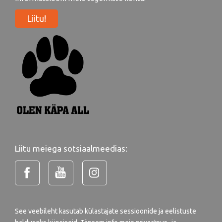
Liitu!
Liitu meiega sotsiaalmeedias:
See veebileht kasutab külastajate sessioonide ja eelistuste