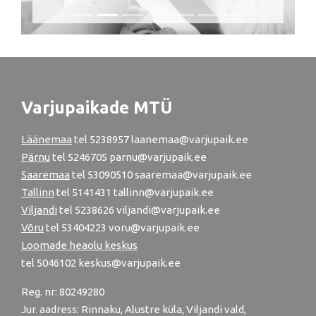
Varjupaikade MTÜ
Läänemaa
tel
5238957
laanemaa@varjupaik.ee
Pärnu
tel
5246705
parnu@varjupaik.ee
Saaremaa
tel 53090510 saaremaa@varjupaik.ee
Tallinn
tel
5141431
tallinn@varjupaik.ee
Viljandi
tel
5238626
viljandi@varjupaik.ee
Võru
tel
53404223
voru@varjupaik.ee
Loomade heaolu keskus
tel
5046102
keskus@varjupaik.ee
Reg. nr: 80249280
Jur. aadress: Rinnaku, Alustre küla, Viljandi vald,