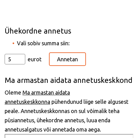
Ühekordne annetus
Vali sobiv summa siin:
eurot
Annetan
Ma armastan aidata annetuskeskkond
Oleme
Ma armastan aidata
annetuskeskkonna
pühendunud liige selle algusest
peale. Annetuskeskkonnas on sul võimalik teha
püsiannetus, ühekordne annetus, luua enda
annetusalgatus või annetada oma aega.