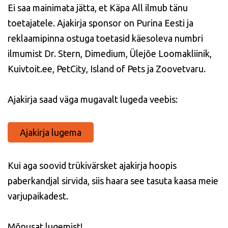
Ei saa mainimata jätta, et Käpa All ilmub tänu
toetajatele. Ajakirja sponsor on Purina Eesti ja
reklaamipinna ostuga toetasid käesoleva numbri
ilmumist Dr. Stern, Dimedium, Ülejõe Loomakliinik,
Kuivtoit.ee, PetCity, Island of Pets ja Zoovetvaru.
Ajakirja saad väga mugavalt lugeda veebis:
Ajakirja lugema
Kui aga soovid trükivärsket ajakirja hoopis
paberkandjal sirvida, siis haara see tasuta kaasa meie
varjupaikadest.
Mõnusat lugemist!