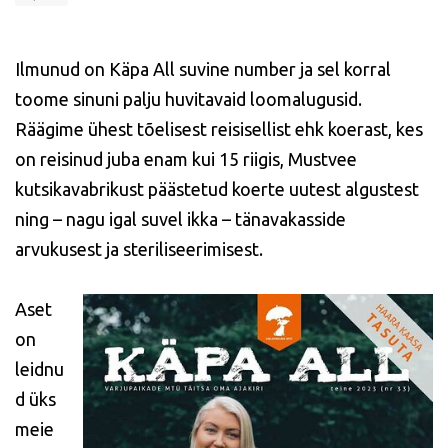
Ilmunud on Käpa All suvine number ja sel korral
toome sinuni palju huvitavaid loomalugusid.
Räägime ühest tõelisest reisisellist ehk koerast, kes
on reisinud juba enam kui 15 riigis, Mustvee
kutsikavabrikust päästetud koerte uutest algustest
ning – nagu igal suvel ikka – tänavakasside
arvukusest ja steriliseerimisest.
Aset
on
leidnu
d üks
meie