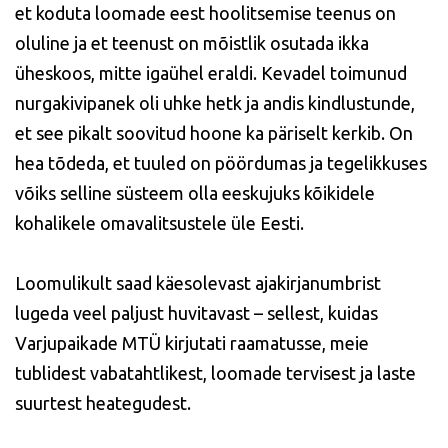
et koduta loomade eest hoolitsemise teenus on
oluline ja et teenust on mõistlik osutada ikka
üheskoos, mitte igaühel eraldi. Kevadel toimunud
nurgakivipanek oli uhke hetk ja andis kindlustunde,
et see pikalt soovitud hoone ka päriselt kerkib. On
hea tõdeda, et tuuled on pöördumas ja tegelikkuses
võiks selline süsteem olla eeskujuks kõikidele
kohalikele omavalitsustele üle Eesti.
Loomulikult saad käesolevast ajakirjanumbrist
lugeda veel paljust huvitavast – sellest, kuidas
Varjupaikade MTÜ kirjutati raamatusse, meie
tublidest vabatahtlikest, loomade tervisest ja laste
suurtest heategudest.