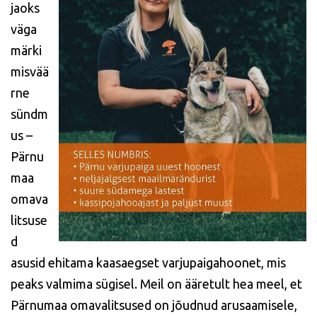
jaoks
väga
märki
misvää
rne
sündm
us –
Pärnu
maa
omava
litsuse
d
asusid ehitama kaasaegset varjupaigahoonet, mis
peaks valmima sügisel. Meil on ääretult hea meel, et
Pärnumaa omavalitsused on jõudnud arusaamisele,