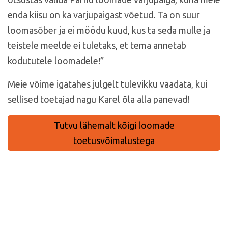
enda kiisu on ka varjupaigast võetud. Ta on suur
loomasõber ja ei möödu kuud, kus ta seda mulle ja
teistele meelde ei tuletaks, et tema annetab
kodututele loomadele!”
Meie võime igatahes julgelt tulevikku vaadata, kui
sellised toetajad nagu Karel õla alla panevad!
Tutvu lähemalt kõigi loomade
toetusvõimalustega