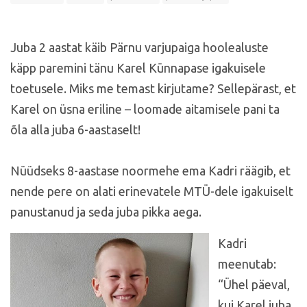
Juba 2 aastat käib Pärnu varjupaiga hoolealuste
käpp paremini tänu Karel Künnapase igakuisele
toetusele. Miks me temast kirjutame? Sellepärast, et
Karel on üsna eriline – loomade aitamisele pani ta
õla alla juba 6-aastaselt!
Nüüdseks 8-aastase noormehe ema Kadri räägib, et
nende pere on alati erinevatele MTÜ-dele igakuiselt
panustanud ja seda juba pikka aega.
Kadri
meenutab:
“Ühel päeval,
kui Karel juba