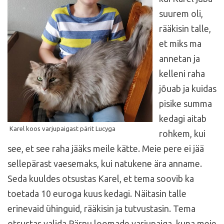
suurem oli,
rääkisin talle,
et miks ma
annetan ja
kelleni raha
jõuab ja kuidas
pisike summa
kedagi aitab
rohkem, kui
see, et see raha jääks meile kätte. Meie pere ei jää
sellepärast vaesemaks, kui natukene ära anname.
Seda kuuldes otsustas Karel, et tema soovib ka
toetada 10 euroga kuus kedagi. Näitasin talle
erinevaid ühinguid, rääkisin ja tutvustasin. Tema
otsustas valida Pärnu loomade varjupaiga, kuna meie