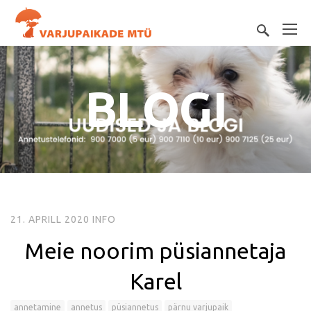
BLOGI
21. APRILL 2020
INFO
Meie noorim püsiannetaja
Karel
annetamine
annetus
püsiannetus
pärnu varjupaik