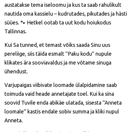
austatakse tema iseloomu ja kus ta saab rahulikult
nautida oma kassielu – kudrutades, pikutades ja hästi
süües. 🐾 Hetkel ootab ta uut kodu hoiukodus
Tallinnas.
Kui Sa tunned, et temast võiks saada Sinu uus
pereliige, siis täida esmalt ''Paku kodu'' nupule
klikates ära sooviavaldus ja me võtame sinuga
ühendust.
Varjupaigas viibivate loomade ülalpidamine saab
toimuda vaid heade annetajate toel. Kui ka sina
soovid Tuvile enda abikäe ulatada, sisesta ''Anneta
loomale'' kastis endale sobiv summa ja kliki nupul
Anneta.