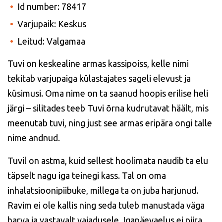
Id number: 78417
Varjupaik: Keskus
Leitud: Valgamaa
Tuvi
on keskealine armas kassipoiss, kelle nimi
tekitab varjupaiga külastajates sageli elevust ja
küsimusi. Oma nime on ta saanud hoopis erilise heli
järgi – silitades teeb Tuvi õrna kudrutavat häält, mis
meenutab tuvi, ning just see armas eripära ongi talle
nime andnud.
Tuvil on astma, kuid sellest hoolimata naudib ta elu
täpselt nagu iga teinegi kass. Tal on oma
inhalatsioonipiibuke, millega ta on juba harjunud.
Ravim ei ole kallis ning seda tuleb manustada väga
harva ja vastavalt vajadusele. Igapäevaelus ei piira