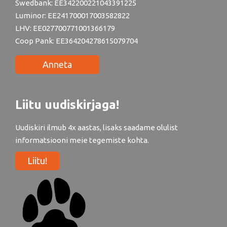
Swedbank: EE342200221043391225
Luminor: EE241700017003582822
LHV: EE027700771001366179
Coop Pank: EE364204278615079704
Anneta
Liitu uudiskirjaga!
Uudiskiri ilmub 4x aastas, lisaks saadame olulist
informatsiooni meie tegemiste kohta.
Liitu!