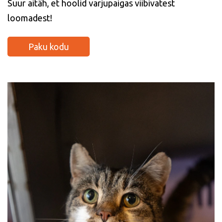
Suur aitäh, et hoolid varjupaigas viibivatest
loomadest!
Paku kodu