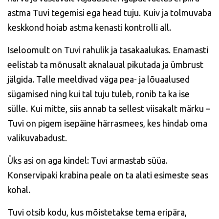
astma Tuvi tegemisi ega head tuju. Kuiv ja tolmuvaba
keskkond hoiab astma kenasti kontrolli all.
Iseloomult on Tuvi rahulik ja tasakaalukas. Enamasti
eelistab ta mõnusalt aknalaual pikutada ja ümbrust
jälgida. Talle meeldivad väga pea- ja lõuaalused
sügamised ning kui tal tuju tuleb, ronib ta ka ise
sülle. Kui mitte, siis annab ta sellest viisakalt märku –
Tuvi on pigem isepäine härrasmees, kes hindab oma
valikuvabadust.
Üks asi on aga kindel:
Tuvi armastab süüa
.
Konservipaki krabina peale on ta alati esimeste seas
kohal.
Tuvi otsib kodu, kus mõistetakse tema eripära,