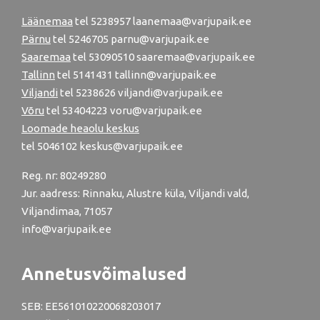
Läänemaa
tel
5238957
laanemaa@varjupaik.ee
Pärnu
tel
5246705
parnu@varjupaik.ee
Saaremaa
tel 53090510 saaremaa@varjupaik.ee
Tallinn
tel
5141431
tallinn@varjupaik.ee
Viljandi
tel
5238626
viljandi@varjupaik.ee
Võru
tel
53404223
voru@varjupaik.ee
Loomade heaolu keskus
tel
5046102
keskus@varjupaik.ee
Reg. nr: 80249280
Jur. aadress: Rinnaku, Alustre küla, Viljandi vald,
Viljandimaa, 71057
info@varjupaik.ee
Annetusvõimalused
SEB: EE561010220068203017