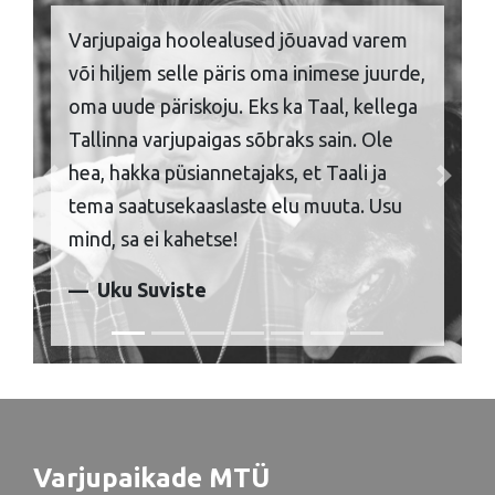
Varjupaiga hoolealused jõuavad varem
või hiljem selle päris oma inimese juurde,
oma uude päriskoju. Eks ka Taal, kellega
Tallinna varjupaigas sõbraks sain. Ole
hea, hakka püsiannetajaks, et Taali ja
Previous
Next
tema saatusekaaslaste elu muuta. Usu
mind, sa ei kahetse!
Uku Suviste
Varjupaikade MTÜ