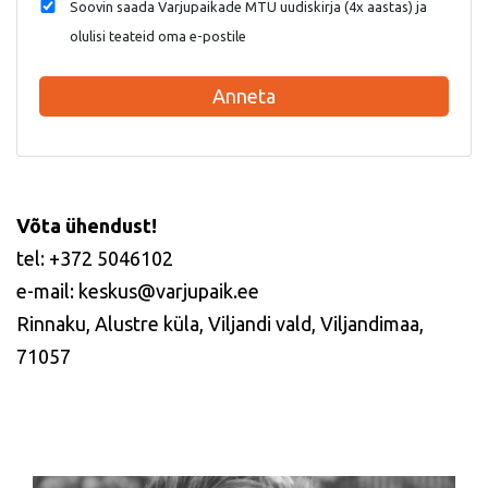
Soovin saada Varjupaikade MTÜ uudiskirja (4x aastas) ja
olulisi teateid oma e-postile
Anneta
Võta ühendust!
tel: +372 5046102
e-mail: keskus@varjupaik.ee
Rinnaku, Alustre küla, Viljandi vald, Viljandimaa,
71057